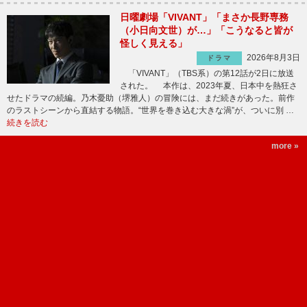
日曜劇場「VIVANT」「まさか長野専務
（小日向文世）が…」「こうなると皆が
怪しく見える」
2026年8月3日
ドラマ
「VIVANT」（TBS系）の第12話が2日に放送
された。 本作は、2023年夏、日本中を熱狂さ
せたドラマの続編。乃木憂助（堺雅人）の冒険には、まだ続きがあった。前作
のラストシーンから直結する物語。“世界を巻き込む大きな渦”が、ついに別 …
続きを読む
more »