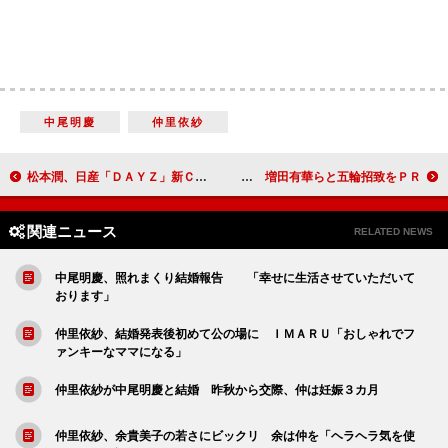
中尾明慶
仲里依紗
松本潤、日産「ＤＡＹＺ」新ＣＭ登場 ５日間限定、あのメンバーも出演？
ＴＥＴＳＵＹＡ「開会式で踊りたい」 増田有華らと五輪招致をＰＲ
関連ニュース
RELATED NEWS
中尾明慶、照れまくり結婚報告 「幸せに生活させていただいて
おります」
仲里依紗、結婚発表後初めて公の場に ＩＭＡＲＵ「おしゃれでフ
ァンキーなママになる」
仲里依紗が中尾明慶と結婚 昨秋から交際、仲は妊娠３カ月
仲里依紗、余貴美子の若さにビックリ 余は仲を「ヘラヘラ気を使