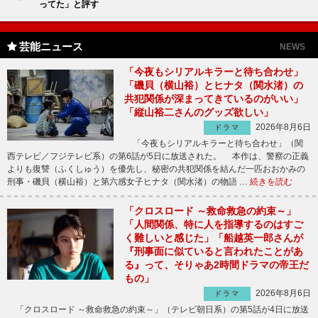
ってた」と評す
芸能ニュース
NEWS
「今夜もシリアルキラーと待ち合わせ」
「磯貝（横山裕）とヒナタ（関水渚）の
共犯関係が深まってきているのがいい」
「縦山裕二さんのグッズ欲しい」
2026年8月6日
ドラマ
「今夜もシリアルキラーと待ち合わせ」（関
西テレビ／フジテレビ系）の第6話が5日に放送された。 本作は、警察の正義
よりも復讐（ふくしゅう）を優先し、秘密の共犯関係を結んだ一匹おおかみの
刑事・磯貝（横山裕）と第六感女子ヒナタ（関水渚）の物語 …
続きを読む
「クロスロード ～救命救急の約束～」
「人間関係、特に人を指導するのはすご
く難しいと感じた」「船越英一郎さんが
『刑事面に似ていると言われたことがあ
る』って、そりゃあ2時間ドラマの帝王だ
もの」
2026年8月6日
ドラマ
「クロスロード ～救命救急の約束～」（テレビ朝日系）の第5話が4日に放送