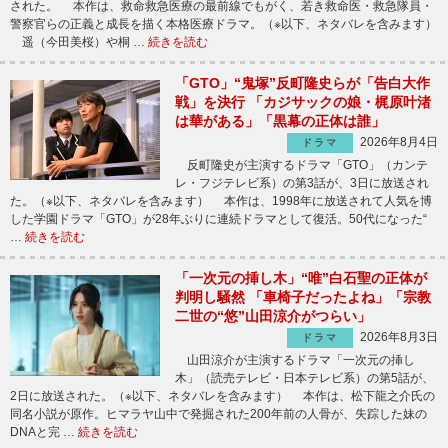
された。 本作は、救命救急医療の最前線でもがく、若き救命医・救急隊員・
警察官らの正義と成長を描く本格医療ドラマ。（※以下、ネタバレを含みます）
遥（今田美桜）や桐 …
続きを読む
「GTO」“鬼塚”反町隆史らが「告白大作
戦」を決行 「カジサックの娘・梶原叶渚
は華がある」「黒幕の正体は誰」
2026年8月4日
ドラマ
反町隆史が主演するドラマ「GTO」（カンテ
レ・フジテレビ系）の第3話が、3日に放送され
た。（※以下、ネタバレを含みます） 本作は、1998年に放送されて人気を博
した学園ドラマ「GTO」が28年ぶりに連続ドラマとして復活。50代になった“
…
続きを読む
「一次元の挿し木」“唯”白石聖の正体が
判明し騒然 「車椅子だったよね」「宗教
二世の“悠”山田涼介がつらい」
2026年8月3日
ドラマ
山田涼介が主演するドラマ「一次元の挿し
木」（読売テレビ・日本テレビ系）の第5話が、
2日に放送された。（※以下、ネタバレを含みます） 本作は、松下龍之介氏の
同名小説が原作。ヒマラヤ山中で発掘された200年前の人骨が、失踪した妹の
DNAと完 …
続きを読む