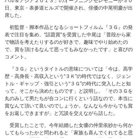
バル＆アジア２０１３」のオープニングセレモニーが３０
日、東京・表参道ヒルズで開催され、俳優の中尾明慶が出
席した。
初監督・脚本作品となるショートフィルム『３Ｇ』の発
表で注目を集め、“話題賞”を受賞した中尾は「普段から家
で物語を考えたりするのが好きで、趣味でやり始めたの
で、賞を頂けるなんて思ってもみなかったです」と喜びの
コメント。
『３Ｇ』というタイトルの意味については「今は、高学
歴・高身長・高収入という“３Ｋ”の時代ではなく、ジェン
トル・ギャップ・強引という“３Ｇ”の時代に突入したと知
って、そこから決めたものです」と説明し、「その３Ｇを
丸のみして男たちが合コンに行くという話なので、本当に
賞なんて頂いて良いのでしょうか。なんなら今からでも賞
をお返しできますが」と冗談を交えながら話した。
受賞したことで、今年結婚した女優の仲里依紗から何か
してもらったかと問われると「家族も喜んでくれてると思