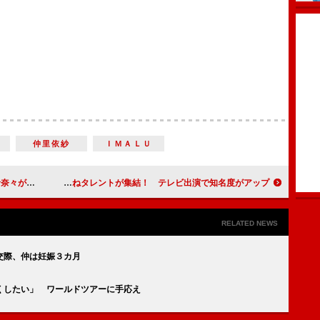
仲里依紗
ＩＭＡＬＵ
相棒刑事に
エープリルフールに物まねタレントが集結！ テレビ出演で知名度がアップ
RELATED NEWS
交際、仲は妊娠３カ月
くしたい」 ワールドツアーに手応え