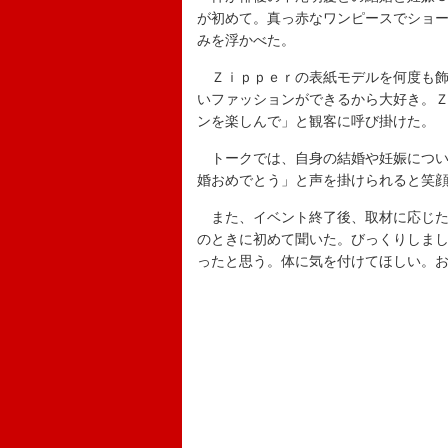
が初めて。真っ赤なワンピースでショ
みを浮かべた。
Ｚｉｐｐｅｒの表紙モデルを何度も飾
いファッションができるから大好き。Ｚ
ンを楽しんで」と観客に呼び掛けた。
トークでは、自身の結婚や妊娠につい
婚おめでとう」と声を掛けられると笑
また、イベント終了後、取材に応じた
のときに初めて聞いた。びっくりしま
ったと思う。体に気を付けてほしい。