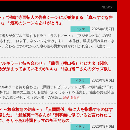
NEWS
ト」“澄晴”寺西拓人の告白シーンに反響集まる 「真っすぐな告
い」「最高のシーンをありがとう」
2026年8月7日
ドラマ
拓人がダブル主演するドラマ「ラストノート」（フジテレビ系）の第5
送された。（※以下、ネタバレを含みます） 本作は、環境も積み重ねてき
う、交わるはずのなかった歳の差の男女が静かに引かれ合い、人生で …
アルキラーと待ち合わせ」「磯貝（横山裕）とヒナタ（関水
係が深まってきているのがいい」「縦山裕二さんのグッズ欲し
2026年8月6日
ドラマ
ルキラーと待ち合わせ」（関西テレビ／フジテレビ系）の第6話が5日に
本作は、警察の正義よりも復讐（ふくしゅう）を優先し、秘密の共犯関係
と第六感女子ヒナタ（関水渚）の物語 …
続きを読む
ド ～救命救急の約束～」「人間関係、特に人を指導するのはす
感じた」「船越英一郎さんが『刑事面に似ていると言われたこ
て、そりゃあ2時間ドラマの帝王だもの」
2026年8月6日
ドラマ