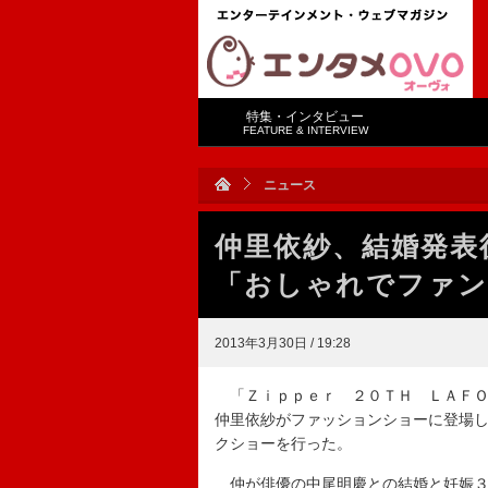
特集・インタビュー
FEATURE & INTERVIEW
ニュース
仲里依紗、結婚発表
「おしゃれでファン
2013年3月30日 / 19:28
「Ｚｉｐｐｅｒ ２０ＴＨ ＬＡＦＯ
仲里依紗がファッションショーに登場
クショーを行った。
仲が俳優の中尾明慶との結婚と妊娠３