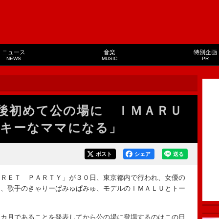
ニュース
音楽
特別企画
NEWS
MUSIC
PR
後初めて公の場に ＩＭＡＲＵ
キーなママになる」
ポスト
シェア
送る
ＲＥＴ ＰＡＲＴＹ」が３０日、東京都内で行われ、女優の
し、歌手のきゃりーぱみゅぱみゅ、モデルのＩＭＡＬＵとトー
カ月であることを発表してから公の場に登場するのはこの日