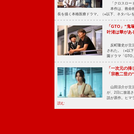
「クロスロード
本作は、救命救
長を描く本格医療ドラマ。（※以下、ネタバレ
「GTO」“
叶渚は華があ
反町隆史が主演
された。（※以
園ドラマ「GTO
「一次元の挿
「宗教二世の
山田涼介が主演
が、2日に放送
説が原作。ヒマラ
読む