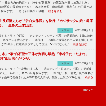
 ～救命救急の約束～」（テレビ朝日系）の第5話が4日に放送された。
急医療の最前線でもがく、若き救命医・救急隊員・警察官らの正義と成
を含みます） 遥（今田美桜）や桐 …
続きを読む
鬼塚”反町隆史らが「告白大作戦」を決行 「カジサックの娘・梶原
る」「黒幕の正体は誰」
2026年8月4日
ドラマ
するドラマ「GTO」（カンテレ・フジテレビ系）の第3話が、3日に放送
下、ネタバレを含みます） 本作は、1998年に放送されて人気を博した学
」が28年ぶりに連続ドラマとして復活。50代になった“ …
続きを読む
し木」“唯”白石聖の正体が判明し騒然 「車椅子だったよね」
“悠”山田涼介がつらい」
2026年8月3日
ドラマ
するドラマ「一次元の挿し木」（読売テレビ・日本テレビ系）の第5話
された。（※以下、ネタバレを含みます） 本作は、松下龍之介氏の同名小
ヤ山中で発掘された200年前の人骨が、失踪した妹のDNAと完 …
続きを
more »