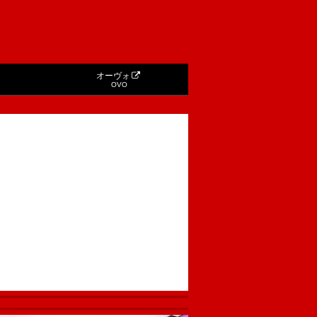
オーヴォ
OVO