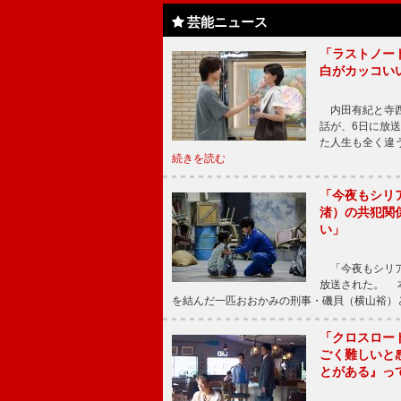
芸能ニュース
「ラストノー
白がカッコい
内田有紀と寺西
話が、6日に放
た人生も全く違
続きを読む
「今夜もシリ
渚）の共犯関
い」
「今夜もシリア
放送された。 
を結んだ一匹おおかみの刑事・磯貝（横山裕）
「クロスロー
ごく難しいと
とがある』っ