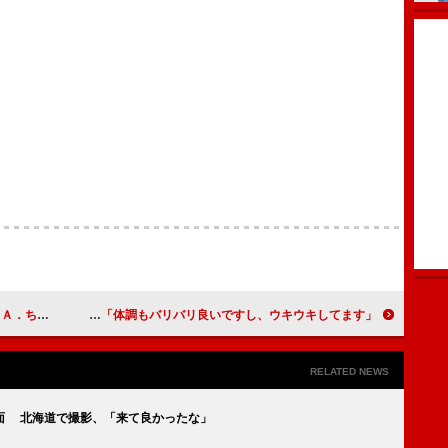
アテレコも
元オセロ・中島がファッションディレクターに 「体調もバリバリ良いですし、ウキウキしてます」
RELATED NEWS
面 北海道で撮影、「来て良かったな」