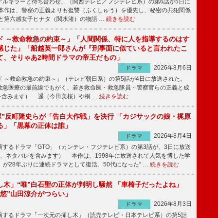
ルキラーと待ち合わせ」（関西テレビ／フジテレビ系）の第6話が5日に
本作は、警察の正義よりも復讐（ふくしゅう）を優先し、秘密の共犯関係
と第六感女子ヒナタ（関水渚）の物語 …
続きを読む
ド ～救命救急の約束～」「人間関係、特に人を指導するのはす
感じた」「船越英一郎さんが『刑事面に似ていると言われたこ
て、そりゃあ2時間ドラマの帝王だもの」
2026年8月6日
ドラマ
 ～救命救急の約束～」（テレビ朝日系）の第5話が4日に放送された。
急医療の最前線でもがく、若き救命医・救急隊員・警察官らの正義と成
を含みます） 遥（今田美桜）や桐 …
続きを読む
鬼塚”反町隆史らが「告白大作戦」を決行 「カジサックの娘・梶原
る」「黒幕の正体は誰」
2026年8月4日
ドラマ
するドラマ「GTO」（カンテレ・フジテレビ系）の第3話が、3日に放送
下、ネタバレを含みます） 本作は、1998年に放送されて人気を博した学
」が28年ぶりに連続ドラマとして復活。50代になった“ …
続きを読む
し木」“唯”白石聖の正体が判明し騒然 「車椅子だったよね」
“悠”山田涼介がつらい」
2026年8月3日
ドラマ
するドラマ「一次元の挿し木」（読売テレビ・日本テレビ系）の第5話