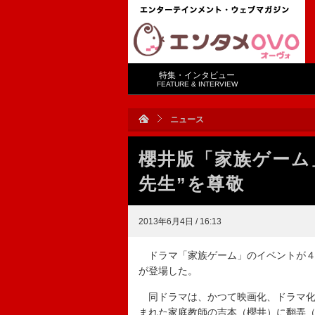
特集・インタビュー
FEATURE & INTERVIEW
ニュース
櫻井版「家族ゲーム
先生”を尊敬
2013年6月4日 / 16:13
ドラマ「家族ゲーム」のイベントが４
が登場した。
同ドラマは、かつて映画化、ドラマ化
まれた家庭教師の吉本（櫻井）に翻弄