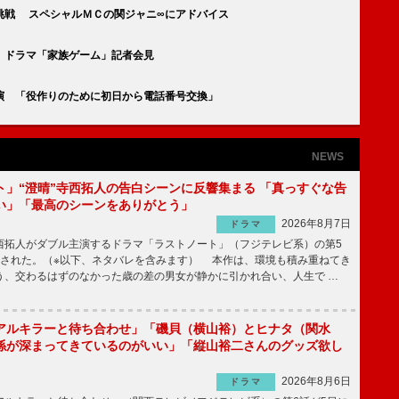
挑戦 スペシャルＭＣの関ジャニ∞にアドバイス
 ドラマ「家族ゲーム」記者会見
演 「役作りのために初日から電話番号交換」
NEWS
ト」“澄晴”寺西拓人の告白シーンに反響集まる 「真っすぐな告
い」「最高のシーンをありがとう」
2026年8月7日
ドラマ
拓人がダブル主演するドラマ「ラストノート」（フジテレビ系）の第5
送された。（※以下、ネタバレを含みます） 本作は、環境も積み重ねてき
う、交わるはずのなかった歳の差の男女が静かに引かれ合い、人生で …
アルキラーと待ち合わせ」「磯貝（横山裕）とヒナタ（関水
係が深まってきているのがいい」「縦山裕二さんのグッズ欲し
2026年8月6日
ドラマ