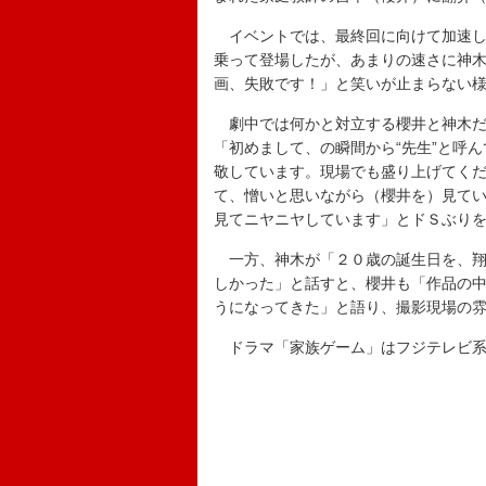
イベントでは、最終回に向けて加速し
乗って登場したが、あまりの速さに神
画、失敗です！」と笑いが止まらない
劇中では何かと対立する櫻井と神木だ
「初めまして、の瞬間から“先生”と呼
敬しています。現場でも盛り上げてく
て、憎いと思いながら（櫻井を）見て
見てニヤニヤしています」とドＳぶり
一方、神木が「２０歳の誕生日を、翔
しかった」と話すと、櫻井も「作品の
うになってきた」と語り、撮影現場の
ドラマ「家族ゲーム」はフジテレビ系