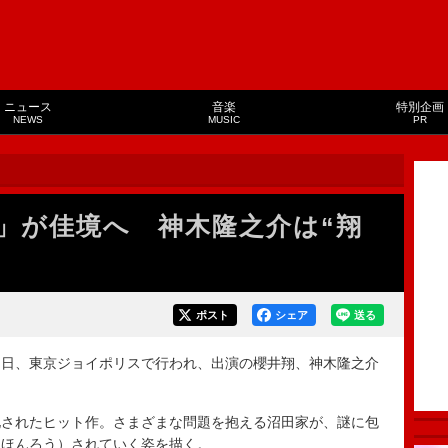
ニュース
音楽
特別企画
NEWS
MUSIC
PR
」が佳境へ 神木隆之介は“翔
ポスト
シェア
送る
日、東京ジョイポリスで行われ、出演の櫻井翔、神木隆之介
されたヒット作。さまざまな問題を抱える沼田家が、謎に包
（ほんろう）されていく姿を描く。