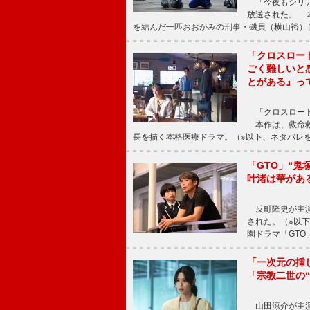
「今夜もシリア
放送された。 
を結んだ一匹おおかみの刑事・磯貝（横山裕）
「クロスロー
ごく難しいと
とがある』っ
「クロスロード
本作は、救命救
長を描く本格医療ドラマ。（※以下、ネタバレ
「GTO」“
叶渚は華があ
反町隆史が主演
された。（※以
園ドラマ「GTO
「一次元の挿
「宗教二世の
山田涼介が主演