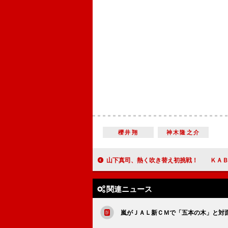
櫻井翔
神木隆之介
山下真司、熱く吹き替え初挑戦！ ＫＡＢＡ．ちゃんと公開
関連ニュース
嵐がＪＡＬ新ＣＭで「五本の木」と対