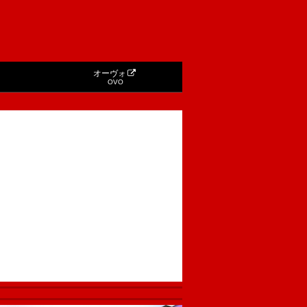
オーヴォ
OVO