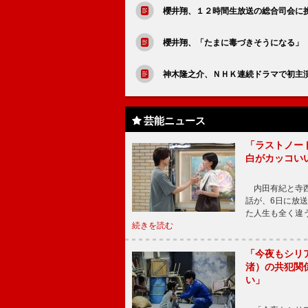
櫻井翔、１２時間生放送の総合司会に
櫻井翔、「たまに毒づきそうになる」
神木隆之介、ＮＨＫ連続ドラマで初主
芸能ニュース
「ラストノー
白がカッコい
内田有紀と寺西
話が、6日に放
た人生も全く違
続きを読む
「今夜もシリ
渚）の共犯関
い」