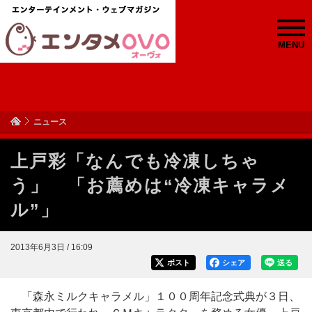
MENU
ニュース
上戸彩「なんでも冷凍しちゃ
う」 「お薦めは“冷凍キャラメ
ル”」
2013年6月3日 / 16:09
ポスト
シェア
送る
「森永ミルクキャラメル」１００周年記念式典が３日、