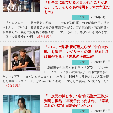
『刑事面に似ていると言われたことがあ
る』って、そりゃあ2時間ドラマの帝王だ
もの」
2026年8月6日
ドラマ
「クロスロード ～救命救急の約束～」（テレビ朝日系）の第5話が4日に放送
された。 本作は、救命救急医療の最前線でもがく、若き救命医・救急隊員・
警察官らの正義と成長を描く本格医療ドラマ。（※以下、ネタバレを含みます）
遥（今田美桜）や桐 …
続きを読む
「GTO」“鬼塚”反町隆史らが「告白大作
戦」を決行 「カジサックの娘・梶原叶渚
は華がある」「黒幕の正体は誰」
2026年8月4日
ドラマ
反町隆史が主演するドラマ「GTO」（カンテ
レ・フジテレビ系）の第3話が、3日に放送され
た。（※以下、ネタバレを含みます） 本作は、1998年に放送されて人気を博
した学園ドラマ「GTO」が28年ぶりに連続ドラマとして復活。50代になった“
…
続きを読む
「一次元の挿し木」“唯”白石聖の正体が
判明し騒然 「車椅子だったよね」「宗教
二世の“悠”山田涼介がつらい」
2026年8月3日
ドラマ