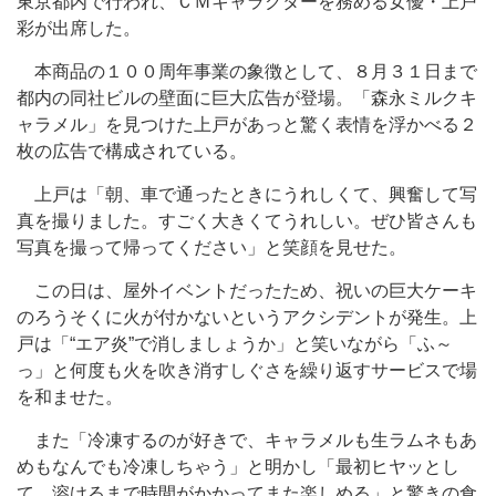
東京都内で行われ、ＣＭキャラクターを務める女優・上戸
彩が出席した。
本商品の１００周年事業の象徴として、８月３１日まで
都内の同社ビルの壁面に巨大広告が登場。「森永ミルクキ
ャラメル」を見つけた上戸があっと驚く表情を浮かべる２
枚の広告で構成されている。
上戸は「朝、車で通ったときにうれしくて、興奮して写
真を撮りました。すごく大きくてうれしい。ぜひ皆さんも
写真を撮って帰ってください」と笑顔を見せた。
この日は、屋外イベントだったため、祝いの巨大ケーキ
のろうそくに火が付かないというアクシデントが発生。上
戸は「“エア炎”で消しましょうか」と笑いながら「ふ～
っ」と何度も火を吹き消すしぐさを繰り返すサービスで場
を和ませた。
また「冷凍するのが好きで、キャラメルも生ラムネもあ
めもなんでも冷凍しちゃう」と明かし「最初ヒヤッとし
て、溶けるまで時間がかかってまた楽しめる」と驚きの食