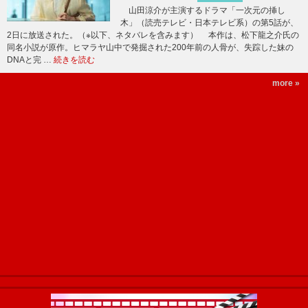
山田涼介が主演するドラマ「一次元の挿し
木」（読売テレビ・日本テレビ系）の第5話が、
2日に放送された。（※以下、ネタバレを含みます） 本作は、松下龍之介氏の
同名小説が原作。ヒマラヤ山中で発掘された200年前の人骨が、失踪した妹の
DNAと完 …
続きを読む
more »