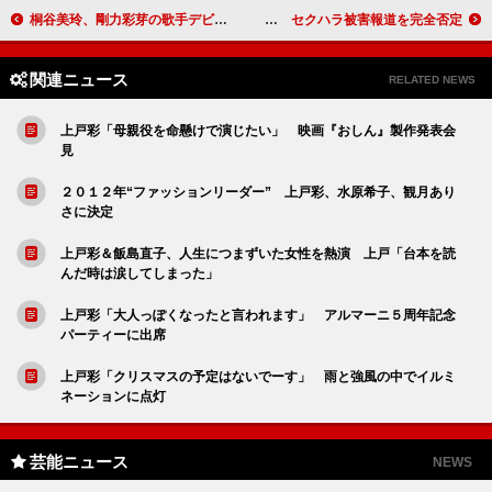
桐谷美玲、剛力彩芽の歌手デビューに大喜び 「セブンティーン時代から一緒なのでうれしい」
山岸舞彩「セクハラを受けたことはない」 セクハラ被害報道を完全否定
関連ニュース
RELATED NEWS
上戸彩「母親役を命懸けで演じたい」 映画『おしん』製作発表会
見
２０１２年“ファッションリーダー” 上戸彩、水原希子、観月あり
さに決定
上戸彩＆飯島直子、人生につまずいた女性を熱演 上戸「台本を読
んだ時は涙してしまった」
上戸彩「大人っぽくなったと言われます」 アルマーニ５周年記念
パーティーに出席
上戸彩「クリスマスの予定はないでーす」 雨と強風の中でイルミ
ネーションに点灯
芸能ニュース
NEWS