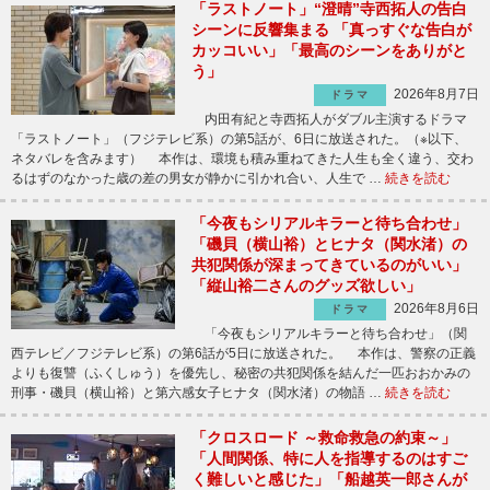
「ラストノート」“澄晴”寺西拓人の告白
シーンに反響集まる 「真っすぐな告白が
カッコいい」「最高のシーンをありがと
う」
2026年8月7日
ドラマ
内田有紀と寺西拓人がダブル主演するドラマ
「ラストノート」（フジテレビ系）の第5話が、6日に放送された。（※以下、
ネタバレを含みます） 本作は、環境も積み重ねてきた人生も全く違う、交わ
るはずのなかった歳の差の男女が静かに引かれ合い、人生で …
続きを読む
「今夜もシリアルキラーと待ち合わせ」
「磯貝（横山裕）とヒナタ（関水渚）の
共犯関係が深まってきているのがいい」
「縦山裕二さんのグッズ欲しい」
2026年8月6日
ドラマ
「今夜もシリアルキラーと待ち合わせ」（関
西テレビ／フジテレビ系）の第6話が5日に放送された。 本作は、警察の正義
よりも復讐（ふくしゅう）を優先し、秘密の共犯関係を結んだ一匹おおかみの
刑事・磯貝（横山裕）と第六感女子ヒナタ（関水渚）の物語 …
続きを読む
「クロスロード ～救命救急の約束～」
「人間関係、特に人を指導するのはすご
く難しいと感じた」「船越英一郎さんが