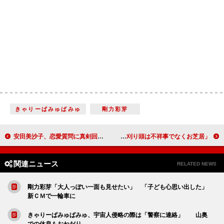
きゃりーぱみゅぱみゅ
剛力彩芽
安田美沙子、恋愛質問に真剣回答 「自己アピールは結構ラフにできる」
博多華丸、夏放送のドラマで初主演！ 「丸刈り頭は不祥事でなくお芝居」
関連ニュース
RELATED NEWS
剛力彩芽「大人っぽい一面も見せたい」 「子ども心思い出した」
新ＣＭで一輪車に
きゃりーぱみゅぱみゅ、宇宙人侵略の際は「警察に連絡」 山奥
での休息もおねだり