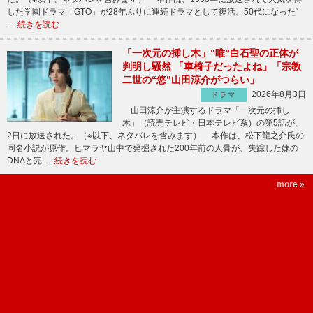
した学園ドラマ「GTO」が28年ぶりに連続ドラマとして復活。50代になった“
…
続きを読む
「一次元の挿し木」“唯”白石聖の正体が
判明し騒然 「車椅子だったよね」「宗教
二世の“悠”山田涼介がつらい」
2026年8月3日
ドラマ
山田涼介が主演するドラマ「一次元の挿し
木」（読売テレビ・日本テレビ系）の第5話が、
2日に放送された。（※以下、ネタバレを含みます） 本作は、松下龍之介氏の
同名小説が原作。ヒマラヤ山中で発掘された200年前の人骨が、失踪した妹の
DNAと完 …
続きを読む
more »