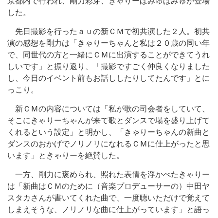
京都内で行われ、剛力彩芽、きゃりーぱみゅぱみゅが登場
した。
先日撮影を行ったａｕの新ＣＭで初共演した２人。初共
演の感想を剛力は「きゃりーちゃんと私は２０歳の同い年
で、同世代の方と一緒にＣＭに出演することができてうれ
しいです」と振り返り、「撮影ですごく仲良くなりました
し、今日のイベント前もお話ししたりしてたんです」とに
っこり。
新ＣＭの内容については「私が歌の司会者をしていて、
そこにきゃりーちゃんが来て歌とダンスで場を盛り上げて
くれるという設定」と明かし、「きゃりーちゃんの新曲と
ダンスのおかげでノリノリになれるＣＭに仕上がったと思
います」ときゃりーを絶賛した。
一方、剛力に褒められ、照れた表情を浮かべたきゃりー
は「新曲はＣＭのために（音楽プロデューサーの）中田ヤ
スタカさんが書いてくれた曲で、一度聴いただけで覚えて
しまえそうな、ノリノリな曲に仕上がっています」と語っ