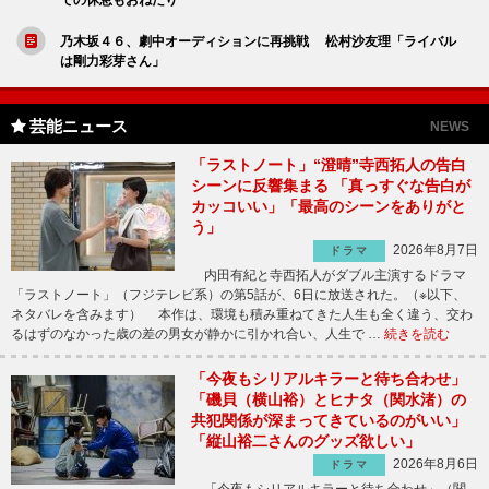
乃木坂４６、劇中オーディションに再挑戦 松村沙友理「ライバル
は剛力彩芽さん」
芸能ニュース
NEWS
「ラストノート」“澄晴”寺西拓人の告白
シーンに反響集まる 「真っすぐな告白が
カッコいい」「最高のシーンをありがと
う」
2026年8月7日
ドラマ
内田有紀と寺西拓人がダブル主演するドラマ
「ラストノート」（フジテレビ系）の第5話が、6日に放送された。（※以下、
ネタバレを含みます） 本作は、環境も積み重ねてきた人生も全く違う、交わ
るはずのなかった歳の差の男女が静かに引かれ合い、人生で …
続きを読む
「今夜もシリアルキラーと待ち合わせ」
「磯貝（横山裕）とヒナタ（関水渚）の
共犯関係が深まってきているのがいい」
「縦山裕二さんのグッズ欲しい」
2026年8月6日
ドラマ