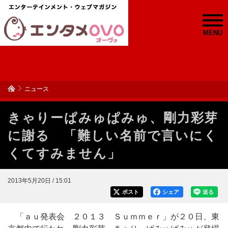
MENU
ニュース
きゃりーぱみゅぱみゅ、剛力彩芽
に謝る 「難しい名前で言いにく
くてすみません」
2013年5月20日 / 15:01
ポスト
シェア
送る
「ａｕ発表会 ２０１３ Ｓｕｍｍｅｒ」が２０日、東