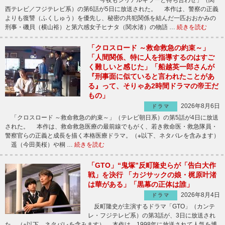
「今夜もシリアルキラーと待ち合わせ」（関
西テレビ／フジテレビ系）の第6話が5日に放送された。 本作は、警察の正義
よりも復讐（ふくしゅう）を優先し、秘密の共犯関係を結んだ一匹おおかみの
刑事・磯貝（横山裕）と第六感女子ヒナタ（関水渚）の物語 …
続きを読む
「クロスロード ～救命救急の約束～」
「人間関係、特に人を指導するのはすご
く難しいと感じた」「船越英一郎さんが
『刑事面に似ていると言われたことがあ
る』って、そりゃあ2時間ドラマの帝王だ
もの」
2026年8月6日
ドラマ
「クロスロード ～救命救急の約束～」（テレビ朝日系）の第5話が4日に放送
された。 本作は、救命救急医療の最前線でもがく、若き救命医・救急隊員・
警察官らの正義と成長を描く本格医療ドラマ。（※以下、ネタバレを含みます）
遥（今田美桜）や桐 …
続きを読む
「GTO」“鬼塚”反町隆史らが「告白大作
戦」を決行 「カジサックの娘・梶原叶渚
は華がある」「黒幕の正体は誰」
2026年8月4日
ドラマ
反町隆史が主演するドラマ「GTO」（カンテ
レ・フジテレビ系）の第3話が、3日に放送され
た。（※以下、ネタバレを含みます） 本作は、1998年に放送されて人気を博