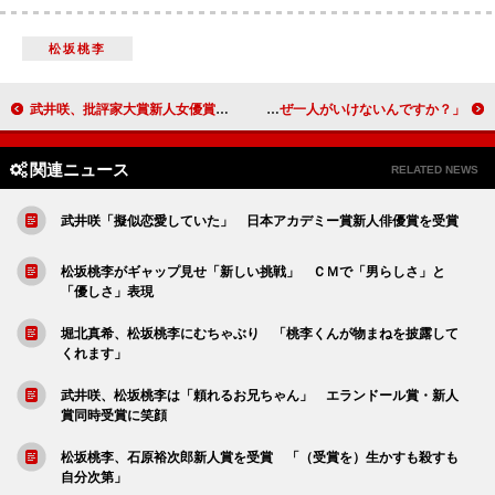
松坂桃李
武井咲、批評家大賞新人女優賞を受賞 恋愛は「大人になったら」
栗原類「最近のマイブームは“一人焼肉”」 「なぜ一人がいけないんですか？」
関連ニュース
RELATED NEWS
武井咲「擬似恋愛していた」 日本アカデミー賞新人俳優賞を受賞
松坂桃李がギャップ見せ「新しい挑戦」 ＣＭで「男らしさ」と
「優しさ」表現
堀北真希、松坂桃李にむちゃぶり 「桃李くんが物まねを披露して
くれます」
武井咲、松坂桃李は「頼れるお兄ちゃん」 エランドール賞・新人
賞同時受賞に笑顔
松坂桃李、石原裕次郎新人賞を受賞 「（受賞を）生かすも殺すも
自分次第」