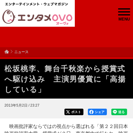
MENU
ニュース
松坂桃李、舞台千秋楽から授賞式
へ駆け込み 主演男優賞に「高揚
している」
2013年5月2日 / 23:27
ポスト
シェア
送る
映画批評家ならではの視点から選ばれる「第２２回日本