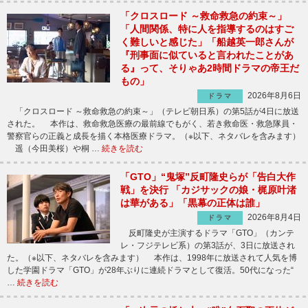
「クロスロード ～救命救急の約束～」
「人間関係、特に人を指導するのはすご
く難しいと感じた」「船越英一郎さんが
『刑事面に似ていると言われたことがあ
る』って、そりゃあ2時間ドラマの帝王だ
もの」
2026年8月6日
ドラマ
「クロスロード ～救命救急の約束～」（テレビ朝日系）の第5話が4日に放送
された。 本作は、救命救急医療の最前線でもがく、若き救命医・救急隊員・
警察官らの正義と成長を描く本格医療ドラマ。（※以下、ネタバレを含みます）
遥（今田美桜）や桐 …
続きを読む
「GTO」“鬼塚”反町隆史らが「告白大作
戦」を決行 「カジサックの娘・梶原叶渚
は華がある」「黒幕の正体は誰」
2026年8月4日
ドラマ
反町隆史が主演するドラマ「GTO」（カンテ
レ・フジテレビ系）の第3話が、3日に放送され
た。（※以下、ネタバレを含みます） 本作は、1998年に放送されて人気を博
した学園ドラマ「GTO」が28年ぶりに連続ドラマとして復活。50代になった“
…
続きを読む