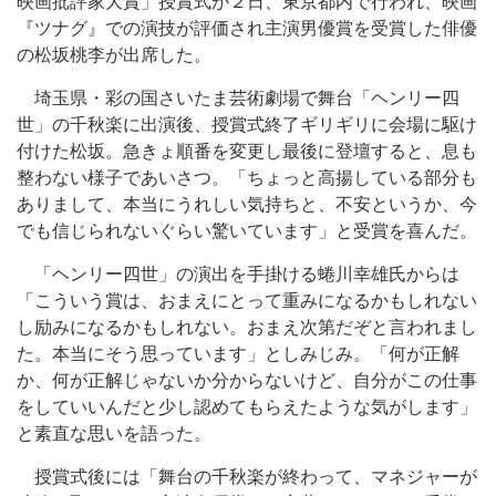
映画批評家大賞」授賞式が２日、東京都内で行われ、映画
『ツナグ』での演技が評価され主演男優賞を受賞した俳優
の松坂桃李が出席した。
埼玉県・彩の国さいたま芸術劇場で舞台「ヘンリー四
世」の千秋楽に出演後、授賞式終了ギリギリに会場に駆け
付けた松坂。急きょ順番を変更し最後に登壇すると、息も
整わない様子であいさつ。「ちょっと高揚している部分も
ありまして、本当にうれしい気持ちと、不安というか、今
でも信じられないぐらい驚いています」と受賞を喜んだ。
「ヘンリー四世」の演出を手掛ける蜷川幸雄氏からは
「こういう賞は、おまえにとって重みになるかもしれない
し励みになるかもしれない。おまえ次第だぞと言われまし
た。本当にそう思っています」としみじみ。「何が正解
か、何が正解じゃないか分からないけど、自分がこの仕事
をしていいんだと少し認めてもらえたような気がします」
と素直な思いを語った。
授賞式後には「舞台の千秋楽が終わって、マネジャーが