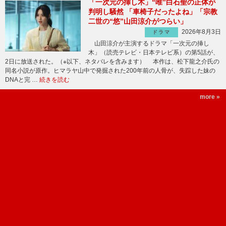
「一次元の挿し木」“唯”白石聖の正体が
判明し騒然 「車椅子だったよね」「宗教
二世の“悠”山田涼介がつらい」
2026年8月3日
ドラマ
山田涼介が主演するドラマ「一次元の挿し
木」（読売テレビ・日本テレビ系）の第5話が、
2日に放送された。（※以下、ネタバレを含みます） 本作は、松下龍之介氏の
同名小説が原作。ヒマラヤ山中で発掘された200年前の人骨が、失踪した妹の
DNAと完 …
続きを読む
more »