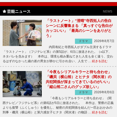
芸能ニュース
NEWS
「ラストノート」“澄晴”寺西拓人の告白
シーンに反響集まる 「真っすぐな告白が
カッコいい」「最高のシーンをありがと
う」
2026年8月7日
ドラマ
内田有紀と寺西拓人がダブル主演するドラマ
「ラストノート」（フジテレビ系）の第5話が、6日に放送された。（※以下、
ネタバレを含みます） 本作は、環境も積み重ねてきた人生も全く違う、交わ
るはずのなかった歳の差の男女が静かに引かれ合い、人生で …
続きを読む
「今夜もシリアルキラーと待ち合わせ」
「磯貝（横山裕）とヒナタ（関水渚）の
共犯関係が深まってきているのがいい」
「縦山裕二さんのグッズ欲しい」
2026年8月6日
ドラマ
「今夜もシリアルキラーと待ち合わせ」（関
西テレビ／フジテレビ系）の第6話が5日に放送された。 本作は、警察の正義
よりも復讐（ふくしゅう）を優先し、秘密の共犯関係を結んだ一匹おおかみの
刑事・磯貝（横山裕）と第六感女子ヒナタ（関水渚）の物語 …
続きを読む