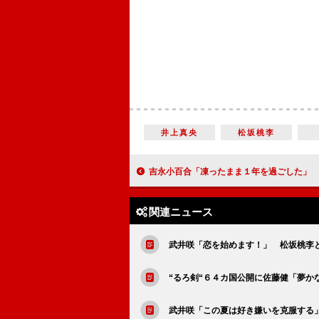
井上真央
松坂桃李
吉永小百合「凍ったまま１年を過ごした」 日刊スポーツ映画大賞・
関連ニュース
武井咲「恋を始めます！」 松坂桃李
“るろ剣“６４カ国公開に佐藤健「夢か
武井咲「この夏は好き嫌いを克服する」