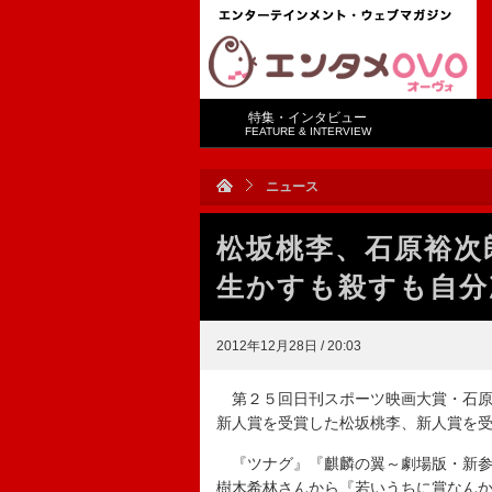
特集・インタビュー
FEATURE & INTERVIEW
ニュース
松坂桃李、石原裕次
生かすも殺すも自分
2012年12月28日 / 20:03
第２５回日刊スポーツ映画大賞・石原
新人賞を受賞した松坂桃李、新人賞を
『ツナグ』『麒麟の翼～劇場版・新参
樹木希林さんから『若いうちに賞なん