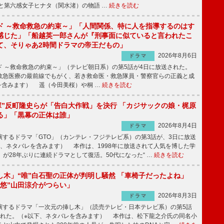
と第六感女子ヒナタ（関水渚）の物語 …
続きを読む
ド ～救命救急の約束～」「人間関係、特に人を指導するのはす
感じた」「船越英一郎さんが『刑事面に似ていると言われたこ
て、そりゃあ2時間ドラマの帝王だもの」
2026年8月6日
ドラマ
 ～救命救急の約束～」（テレビ朝日系）の第5話が4日に放送された。
急医療の最前線でもがく、若き救命医・救急隊員・警察官らの正義と成
を含みます） 遥（今田美桜）や桐 …
続きを読む
鬼塚”反町隆史らが「告白大作戦」を決行 「カジサックの娘・梶原
る」「黒幕の正体は誰」
2026年8月4日
ドラマ
するドラマ「GTO」（カンテレ・フジテレビ系）の第3話が、3日に放送
下、ネタバレを含みます） 本作は、1998年に放送されて人気を博した学
」が28年ぶりに連続ドラマとして復活。50代になった“ …
続きを読む
し木」“唯”白石聖の正体が判明し騒然 「車椅子だったよね」
“悠”山田涼介がつらい」
2026年8月3日
ドラマ
するドラマ「一次元の挿し木」（読売テレビ・日本テレビ系）の第5話
された。（※以下、ネタバレを含みます） 本作は、松下龍之介氏の同名小