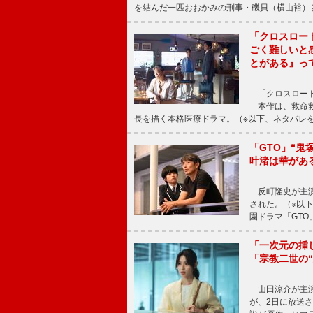
を結んだ一匹おおかみの刑事・磯貝（横山裕）
「クロスロー
ごく難しいと
とがある』っ
「クロスロード
本作は、救命救
長を描く本格医療ドラマ。（※以下、ネタバレ
「GTO」“
叶渚は華があ
反町隆史が主演
された。（※以
園ドラマ「GTO
「一次元の挿
「宗教二世の
山田涼介が主演
が、2日に放送