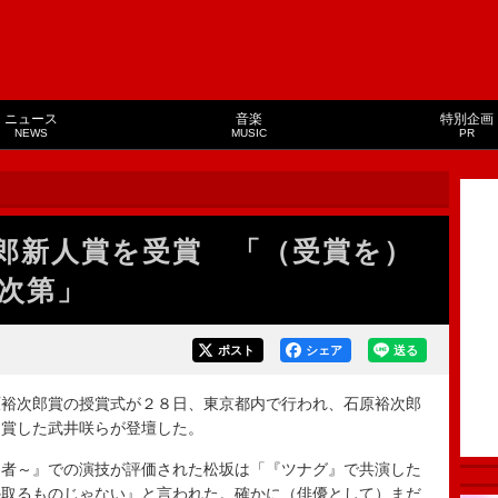
ニュース
音楽
特別企画
NEWS
MUSIC
PR
郎新人賞を受賞 「（受賞を）
次第」
ポスト
シェア
送る
裕次郎賞の授賞式が２８日、東京都内で行われ、石原裕次郎
受賞した武井咲らが登壇した。
者～』での演技が評価された松坂は「『ツナグ』で共演した
か取るものじゃない』と言われた。確かに（俳優として）まだ