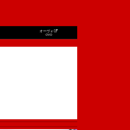
オーヴォ
OVO