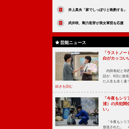
井上真央「家でしっぽりと晩酌する」
武井咲、剛力彩芽が美女軍団を応援 
芸能ニュース
「ラストノー
白がカッコい
内田有紀と寺西
話が、6日に放
た人生も全く違
続きを読む
「今夜もシリ
渚）の共犯関
い」
「今夜もシリア
放送された。 