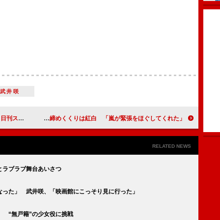
武井咲
主演女優賞
関ジャニ∞、８周年の締めくくりは紅白 「嵐が緊張をほぐしてくれた」
RELATED NEWS
とラブラブ舞台あいさつ
なった」 武井咲、「映画館にこっそり見に行った」
 “無戸籍”の少女役に挑戦