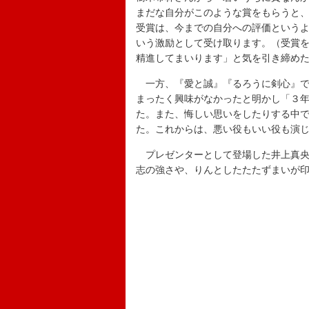
まだな自分がこのような賞をもらうと
受賞は、今までの自分への評価というよ
いう激励として受け取ります。（受賞
精進してまいります」と気を引き締め
一方、『愛と誠』『るろうに剣心』で
まったく興味がなかったと明かし「３
た。また、悔しい思いをしたりする中
た。これからは、悪い役もいい役も演
プレゼンターとして登場した井上真央
志の強さや、りんとしたたたずまいが