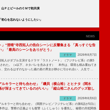
 山ＰとビールのＣＭで初共演
「初心を忘れないようにしたい」
NEWS
ト」“澄晴”寺西拓人の告白シーンに反響集まる 「真っすぐな告
い」「最高のシーンをありがとう」
2026年8月7日
ドラマ
拓人がダブル主演するドラマ「ラストノート」（フジテレビ系）の第5
送された。（※以下、ネタバレを含みます） 本作は、環境も積み重ねてき
う、交わるはずのなかった歳の差の男女が静かに引かれ合い、人生で …
アルキラーと待ち合わせ」「磯貝（横山裕）とヒナタ（関水
係が深まってきているのがいい」「縦山裕二さんのグッズ欲し
2026年8月6日
ドラマ
ルキラーと待ち合わせ」（関西テレビ／フジテレビ系）の第6話が5日に
本作は、警察の正義よりも復讐（ふくしゅう）を優先し、秘密の共犯関係