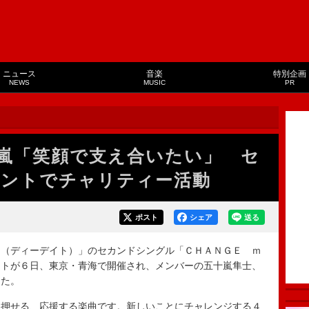
ニュース
音楽
特別企画
NEWS
MUSIC
PR
嵐「笑顔で支え合いたい」 セ
ントでチャリティー活動
ポスト
シェア
送る
（ディーデイト）」のセカンドシングル「ＣＨＡＮＧＥ ｍ
ントが６日、東京・青海で開催され、メンバーの五十嵐隼士、
した。
押せる、応援する楽曲です。新しいことにチャレンジする４