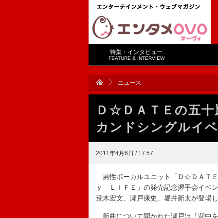
特集・インタビュー
FEATURE & INTERVIEW
ニュース
Ｄ☆ＤＡＴＥの五十
カンドシングルイベ
2011年4月6日 / 17:57
男性ボーカルユニット「Ｄ☆ＤＡＴＥ
ｙ ＬＩＦＥ」の発売記念握手会イベ
荒木宏文、瀬戸康史、堀井新太が登場
新曲について聞かれた瀬戸は「背中を