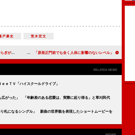
瀬戸康史
荒木宏文
ことの方が大切」
鳥越俊太郎、福島原発２０キロ圏内に突撃取材 「原発正門前でも全く人体に影響のないレベル」
RELATED NEWS
ＢｅｅＴＶ「ハイスクールドライブ」
も広がった」 「年齢差のある恋愛は、実際に起り得る」と草刈民代
切り札になるシングル」 新曲の世界観を表現したショートムービーを
NEWS