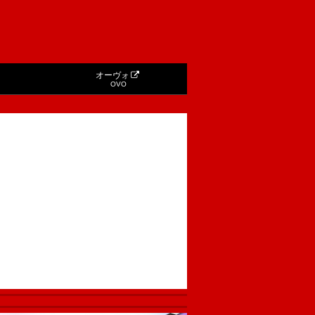
オーヴォ
OVO