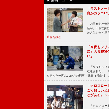
「ラストノー
白がカッコい
内田有紀と寺西
話が、6日に放
た人生も全く違
続きを読む
「今夜もシリ
渚）の共犯関
い」
「今夜もシリア
放送された。 
を結んだ一匹おおかみの刑事・磯貝（横山裕）
「クロスロー
ごく難しいと
とがある』っ
「クロスロード