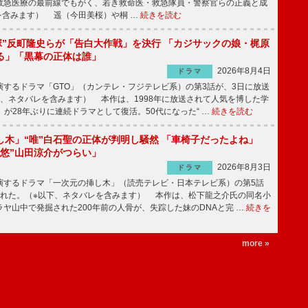
急医療の最前線でもがく、若き救命医・救急隊員・警察官らの正義と成
を含みます） 遥（今田美桜）や桐 …
続きを読む
鬼塚”反町隆史らが「告白大作戦」を決行 「カジサックの娘・梶原
る」「黒幕の正体は誰」
2026年8月4日
ドラマ
するドラマ「GTO」（カンテレ・フジテレビ系）の第3話が、3日に放送
下、ネタバレを含みます） 本作は、1998年に放送されて人気を博した学
」が28年ぶりに連続ドラマとして復活。50代になった“ …
続きを読む
し木」“唯”白石聖の正体が判明し騒然 「車椅子だったよね」
“悠”山田涼介がつらい」
2026年8月3日
ドラマ
するドラマ「一次元の挿し木」（読売テレビ・日本テレビ系）の第5話
された。（※以下、ネタバレを含みます） 本作は、松下龍之介氏の同名小
ヤ山中で発掘された200年前の人骨が、失踪した妹のDNAと完 …
続きを
more »