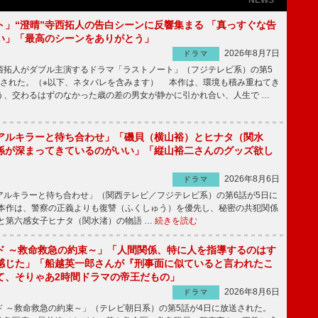
ト」“澄晴”寺西拓人の告白シーンに反響集まる 「真っすぐな告
い」「最高のシーンをありがとう」
2026年8月7日
ドラマ
拓人がダブル主演するドラマ「ラストノート」（フジテレビ系）の第5
送された。（※以下、ネタバレを含みます） 本作は、環境も積み重ねてき
う、交わるはずのなかった歳の差の男女が静かに引かれ合い、人生で …
アルキラーと待ち合わせ」「磯貝（横山裕）とヒナタ（関水
係が深まってきているのがいい」「縦山裕二さんのグッズ欲し
2026年8月6日
ドラマ
ルキラーと待ち合わせ」（関西テレビ／フジテレビ系）の第6話が5日に
本作は、警察の正義よりも復讐（ふくしゅう）を優先し、秘密の共犯関係
と第六感女子ヒナタ（関水渚）の物語 …
続きを読む
ド ～救命救急の約束～」「人間関係、特に人を指導するのはす
感じた」「船越英一郎さんが『刑事面に似ていると言われたこ
て、そりゃあ2時間ドラマの帝王だもの」
2026年8月6日
ドラマ
 ～救命救急の約束～」（テレビ朝日系）の第5話が4日に放送された。