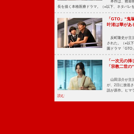
本作は、救命救
長を描く本格医療ドラマ。（※以下、ネタバレ
「GTO」“
叶渚は華があ
反町隆史が主演
された。（※以
園ドラマ「GTO
「一次元の挿
「宗教二世の
山田涼介が主演
が、2日に放送
説が原作。ヒマラ
読む