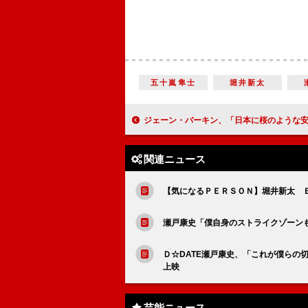
五十嵐隼士
堀井新太
ジェーン・バーキン、「日本に桜のような安らぎが訪れますように」 「心配するよりも日本に行く
関連ニュース
【気になるＰＥＲＳＯＮ】堀井新太 
瀬戸康史「僕自身のストライクゾーン
Ｄ☆DATE瀬戸康史、「これが僕らの
上映
芸能ニュース