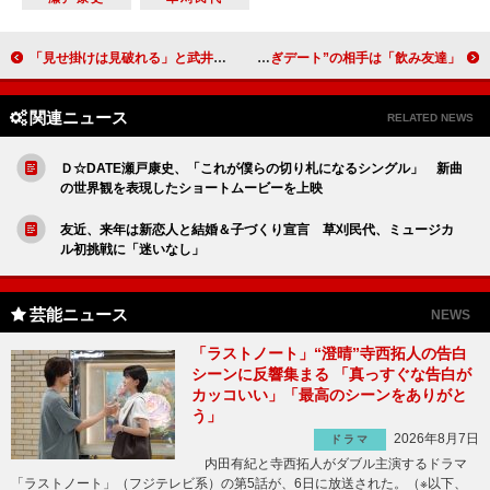
「見せ掛けは見破れる」と武井咲 審査のポイントは「スーツの着こなし」
米倉涼子「ＣＨＩＣＡＧＯ」日本凱旋公演初日 “手つなぎデート”の相手は「飲み友達」
関連ニュース
RELATED NEWS
Ｄ☆DATE瀬戸康史、「これが僕らの切り札になるシングル」 新曲
の世界観を表現したショートムービーを上映
友近、来年は新恋人と結婚＆子づくり宣言 草刈民代、ミュージカ
ル初挑戦に「迷いなし」
芸能ニュース
NEWS
「ラストノート」“澄晴”寺西拓人の告白
シーンに反響集まる 「真っすぐな告白が
カッコいい」「最高のシーンをありがと
う」
2026年8月7日
ドラマ
内田有紀と寺西拓人がダブル主演するドラマ
「ラストノート」（フジテレビ系）の第5話が、6日に放送された。（※以下、