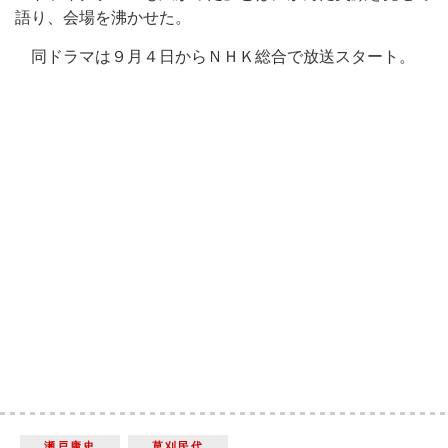
語り、会場を沸かせた。
同ドラマは９月４日からＮＨＫ総合で放送スタート。
瀬戸康史
草刈民代