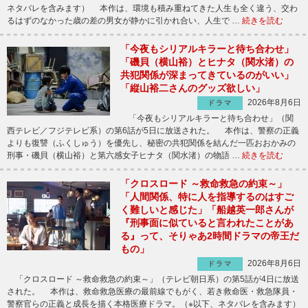
ネタバレを含みます） 本作は、環境も積み重ねてきた人生も全く違う、交わ
るはずのなかった歳の差の男女が静かに引かれ合い、人生で …
続きを読む
「今夜もシリアルキラーと待ち合わせ」
「磯貝（横山裕）とヒナタ（関水渚）の
共犯関係が深まってきているのがいい」
「縦山裕二さんのグッズ欲しい」
2026年8月6日
ドラマ
「今夜もシリアルキラーと待ち合わせ」（関
西テレビ／フジテレビ系）の第6話が5日に放送された。 本作は、警察の正義
よりも復讐（ふくしゅう）を優先し、秘密の共犯関係を結んだ一匹おおかみの
刑事・磯貝（横山裕）と第六感女子ヒナタ（関水渚）の物語 …
続きを読む
「クロスロード ～救命救急の約束～」
「人間関係、特に人を指導するのはすご
く難しいと感じた」「船越英一郎さんが
『刑事面に似ていると言われたことがあ
る』って、そりゃあ2時間ドラマの帝王だ
もの」
2026年8月6日
ドラマ
「クロスロード ～救命救急の約束～」（テレビ朝日系）の第5話が4日に放送
された。 本作は、救命救急医療の最前線でもがく、若き救命医・救急隊員・
警察官らの正義と成長を描く本格医療ドラマ。（※以下、ネタバレを含みます）