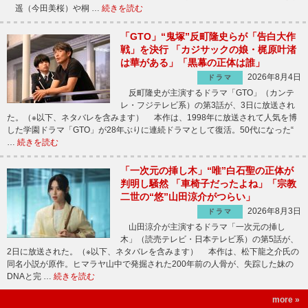
遥（今田美桜）や桐 …
続きを読む
「GTO」“鬼塚”反町隆史らが「告白大作
戦」を決行 「カジサックの娘・梶原叶渚
は華がある」「黒幕の正体は誰」
2026年8月4日
ドラマ
反町隆史が主演するドラマ「GTO」（カンテ
レ・フジテレビ系）の第3話が、3日に放送され
た。（※以下、ネタバレを含みます） 本作は、1998年に放送されて人気を博
した学園ドラマ「GTO」が28年ぶりに連続ドラマとして復活。50代になった“
…
続きを読む
「一次元の挿し木」“唯”白石聖の正体が
判明し騒然 「車椅子だったよね」「宗教
二世の“悠”山田涼介がつらい」
2026年8月3日
ドラマ
山田涼介が主演するドラマ「一次元の挿し
木」（読売テレビ・日本テレビ系）の第5話が、
2日に放送された。（※以下、ネタバレを含みます） 本作は、松下龍之介氏の
同名小説が原作。ヒマラヤ山中で発掘された200年前の人骨が、失踪した妹の
DNAと完 …
続きを読む
more »