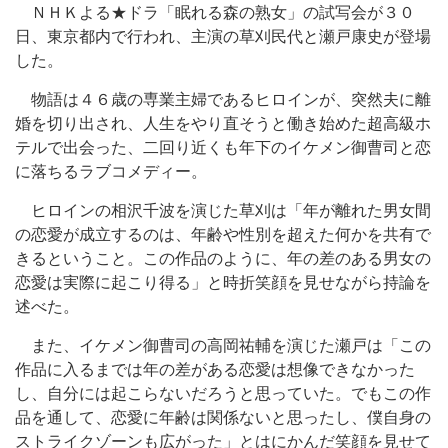
ＮＨＫよる★ドラ「眠れる森の熟女」の試写会が３０
日、東京都内で行われ、主演の草刈民代と瀬戸康史が登場
した。
物語は４６歳の専業主婦であるヒロインが、突然夫に離
婚を切り出され、人生をやり直そうと働き始めた超高級ホ
テルで出会った、二回り近くも年下のイケメン御曹司と恋
に落ちるラブコメディー。
ヒロインの相沢千波を演じた草刈は「年が離れた男女間
の恋愛が成立するのは、年齢や性別を超えた何かを共有で
きるということ。この作品のように、年の差のある男女の
恋愛は実際に起こり得る」と時折笑顔を見せながら持論を
述べた。
また、イケメン御曹司の高岡祐輔を演じた瀬戸は「この
作品に入るまでは年の差がある恋愛は想像できなかった
し、自分には起こらないだろうと思っていた。でもこの作
品を通して、恋愛に年齢は関係ないと思ったし、僕自身の
ストライクゾーンも広がった」とはにかんだ笑顔を見せて