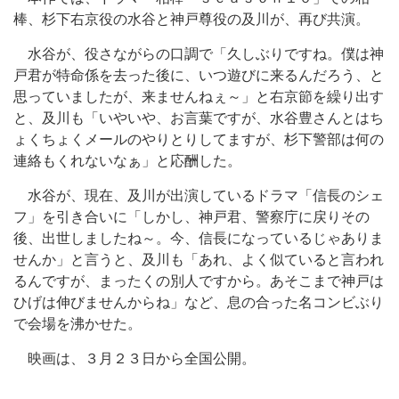
棒、杉下右京役の水谷と神戸尊役の及川が、再び共演。
水谷が、役さながらの口調で「久しぶりですね。僕は神
戸君が特命係を去った後に、いつ遊びに来るんだろう、と
思っていましたが、来ませんねぇ～」と右京節を繰り出す
と、及川も「いやいや、お言葉ですが、水谷豊さんとはち
ょくちょくメールのやりとりしてますが、杉下警部は何の
連絡もくれないなぁ」と応酬した。
水谷が、現在、及川が出演しているドラマ「信長のシェ
フ」を引き合いに「しかし、神戸君、警察庁に戻りその
後、出世しましたね～。今、信長になっているじゃありま
せんか」と言うと、及川も「あれ、よく似ていると言われ
るんですが、まったくの別人ですから。あそこまで神戸は
ひげは伸びませんからね」など、息の合った名コンビぶり
で会場を沸かせた。
映画は、３月２３日から全国公開。