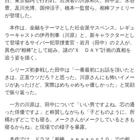
日、東京都内で行われ、出演者の川原和久、田中圭、水谷
豊、及川光博、国仲涼子、橋本一監督ら、相棒ファミリー
が登壇した。
本作は、金融をテーマとした社会派サスペンス。レギュ
ラーキャストの伊丹刑事（川原）と、新キャラクターとし
て登場するサイバー犯罪捜査官・岩月（田中）の２人が、
異色の“相棒”として組み、謎の“Ｘ ＤＡＹ”計画の真相を
追う姿を描く。
シリーズ初参戦した田中は「一番最初にお話を頂いたと
きは、正直ウソだろ？と思った。川原さんにも怖いイメー
ジがあったけど、実際はめちゃめちゃ優しかった」と笑顔
で振り返った。
一方の川原は、田中について「いい男ですよね。芯の通
った俳優ですよ」と称賛しながらも「子どものように、所
構わずどこでも寝る。メークさんがメークしているときも
寝るからね」と現場での様子を暴露。
本作では、ドラマ「相棒 ｓｅａｓｏｎ１０」での相