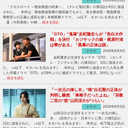
2026年8月6日
ドラマ
「クロスロード ～救命救急の約束～」（テレビ朝日系）の第5話が4日に放送
された。 本作は、救命救急医療の最前線でもがく、若き救命医・救急隊員・
警察官らの正義と成長を描く本格医療ドラマ。（※以下、ネタバレを含みます）
遥（今田美桜）や桐 …
続きを読む
「GTO」“鬼塚”反町隆史らが「告白大作
戦」を決行 「カジサックの娘・梶原叶渚
は華がある」「黒幕の正体は誰」
2026年8月4日
ドラマ
反町隆史が主演するドラマ「GTO」（カンテ
レ・フジテレビ系）の第3話が、3日に放送され
た。（※以下、ネタバレを含みます） 本作は、1998年に放送されて人気を博
した学園ドラマ「GTO」が28年ぶりに連続ドラマとして復活。50代になった“
…
続きを読む
「一次元の挿し木」“唯”白石聖の正体が
判明し騒然 「車椅子だったよね」「宗教
二世の“悠”山田涼介がつらい」
2026年8月3日
ドラマ
山田涼介が主演するドラマ「一次元の挿し
木」（読売テレビ・日本テレビ系）の第5話が、
2日に放送された。（※以下、ネタバレを含みます） 本作は、松下龍之介氏の