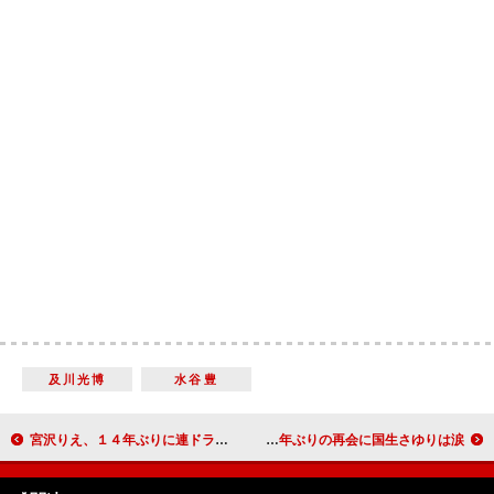
及川光博
水谷豊
宮沢りえ、１４年ぶりに連ドラ出演 藤木直人「ラブシーンはリードしてもらった」
青田典子、活動再開後初のイベント登場 約２年ぶりの再会に国生さゆりは涙