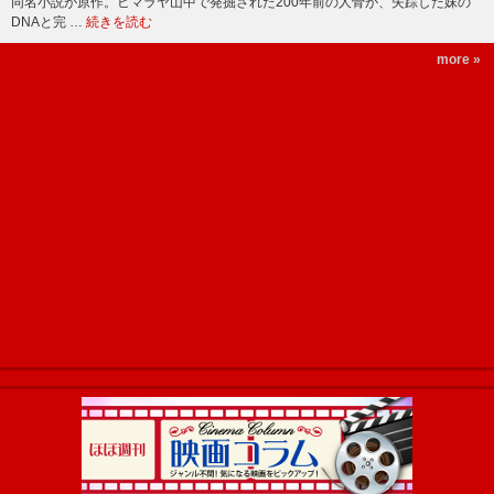
同名小説が原作。ヒマラヤ山中で発掘された200年前の人骨が、失踪した妹の
DNAと完 …
続きを読む
more »