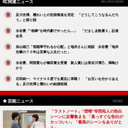
関連ニュース
RELATED NEWS
及川光博、檀れいとの別居報道を否定 「どうしてこうなるんだろ
う」と困り顔
水谷豊「“相棒”を時代劇でやったら…」 「だましゑ歌麿２」記者
会見
加山雄三「視聴率守れるか心配」と地井さんに相談 水谷豊「地井
先輩の７０年は見事な人生だった」
水谷豊、阿部寛らが橋田賞を受賞 新人賞には長谷川博己、満島ひ
かり
石田純一、マイナス５度でも素足に革靴！ 「お互いを分かりあえ
る」及川光博と檀れいの結婚祝福
芸能ニュース
NEWS
「ラストノート」“澄晴”寺西拓人の告白
シーンに反響集まる 「真っすぐな告白が
カッコいい」「最高のシーンをありがと
う」