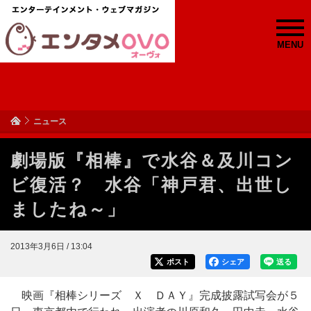
MENU
ニュース
劇場版『相棒』で水谷＆及川コン
ビ復活？ 水谷「神戸君、出世し
ましたね～」
2013年3月6日 / 13:04
ポスト
シェア
送る
映画『相棒シリーズ Ｘ ＤＡＹ』完成披露試写会が５