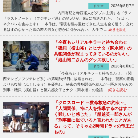
2026年8月7日
ドラマ
内田有紀と寺西拓人がダブル主演するドラマ
「ラストノート」（フジテレビ系）の第5話が、6日に放送された。（※以下、
ネタバレを含みます） 本作は、環境も積み重ねてきた人生も全く違う、交わ
るはずのなかった歳の差の男女が静かに引かれ合い、人生で …
続きを読む
「今夜もシリアルキラーと待ち合わせ」
「磯貝（横山裕）とヒナタ（関水渚）の
共犯関係が深まってきているのがいい」
「縦山裕二さんのグッズ欲しい」
2026年8月6日
ドラマ
「今夜もシリアルキラーと待ち合わせ」（関
西テレビ／フジテレビ系）の第6話が5日に放送された。 本作は、警察の正義
よりも復讐（ふくしゅう）を優先し、秘密の共犯関係を結んだ一匹おおかみの
刑事・磯貝（横山裕）と第六感女子ヒナタ（関水渚）の物語 …
続きを読む
「クロスロード ～救命救急の約束～」
「人間関係、特に人を指導するのはすご
く難しいと感じた」「船越英一郎さんが
『刑事面に似ていると言われたことがあ
る』って、そりゃあ2時間ドラマの帝王だ
もの」