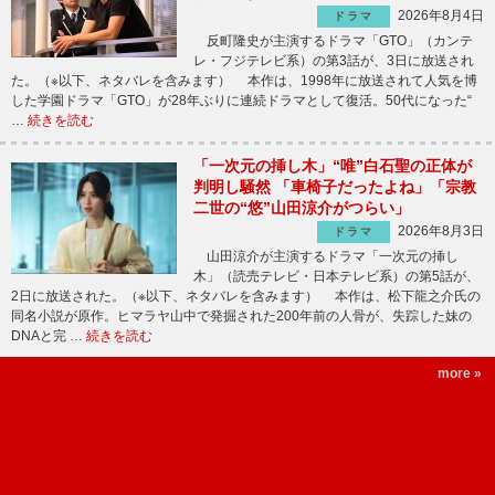
2026年8月4日
ドラマ
反町隆史が主演するドラマ「GTO」（カンテ
レ・フジテレビ系）の第3話が、3日に放送され
た。（※以下、ネタバレを含みます） 本作は、1998年に放送されて人気を博
した学園ドラマ「GTO」が28年ぶりに連続ドラマとして復活。50代になった“
…
続きを読む
「一次元の挿し木」“唯”白石聖の正体が
判明し騒然 「車椅子だったよね」「宗教
二世の“悠”山田涼介がつらい」
2026年8月3日
ドラマ
山田涼介が主演するドラマ「一次元の挿し
木」（読売テレビ・日本テレビ系）の第5話が、
2日に放送された。（※以下、ネタバレを含みます） 本作は、松下龍之介氏の
同名小説が原作。ヒマラヤ山中で発掘された200年前の人骨が、失踪した妹の
DNAと完 …
続きを読む
more »