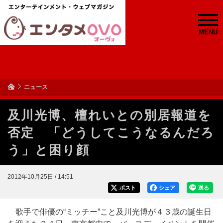
MENU
ニュース
及川光博、檀れいとの別居報道を
否定 「どうしてこうなるんだろ
う」と困り顔
2012年10月25日 / 14:51
ポスト
シェア
送る
歌手で俳優の“ミッチー”こと及川光博が４３歳の誕生日