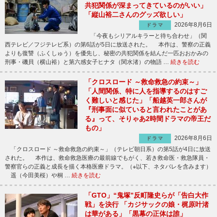
共犯関係が深まってきているのがいい」
「縦山裕二さんのグッズ欲しい」
2026年8月6日
ドラマ
「今夜もシリアルキラーと待ち合わせ」（関
西テレビ／フジテレビ系）の第6話が5日に放送された。 本作は、警察の正義
よりも復讐（ふくしゅう）を優先し、秘密の共犯関係を結んだ一匹おおかみの
刑事・磯貝（横山裕）と第六感女子ヒナタ（関水渚）の物語 …
続きを読む
「クロスロード ～救命救急の約束～」
「人間関係、特に人を指導するのはすご
く難しいと感じた」「船越英一郎さんが
『刑事面に似ていると言われたことがあ
る』って、そりゃあ2時間ドラマの帝王だ
もの」
2026年8月6日
ドラマ
「クロスロード ～救命救急の約束～」（テレビ朝日系）の第5話が4日に放送
された。 本作は、救命救急医療の最前線でもがく、若き救命医・救急隊員・
警察官らの正義と成長を描く本格医療ドラマ。（※以下、ネタバレを含みます）
遥（今田美桜）や桐 …
続きを読む
「GTO」“鬼塚”反町隆史らが「告白大作
戦」を決行 「カジサックの娘・梶原叶渚
は華がある」「黒幕の正体は誰」