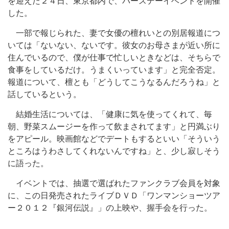
を迎えた２４日、東京都内で、バースデーイベントを開催
した。
一部で報じられた、妻で女優の檀れいとの別居報道につ
いては「ないない、ないです。彼女のお母さまが近い所に
住んでいるので、僕が仕事で忙しいときなどは、そちらで
食事をしているだけ。うまくいっています」と完全否定。
報道について、檀とも「どうしてこうなるんだろうね」と
話しているという。
結婚生活については、「健康に気を使ってくれて、毎
朝、野菜スムージーを作って飲まされてます」と円満ぶり
をアピール。映画館などでデートもするといい「そういう
ところはうわさしてくれないんですね」と、少し寂しそう
に語った。
イベントでは、抽選で選ばれたファンクラブ会員を対象
に、この日発売されたライブＤＶＤ「ワンマンショーツア
ー２０１２『銀河伝説』」の上映や、握手会を行った。