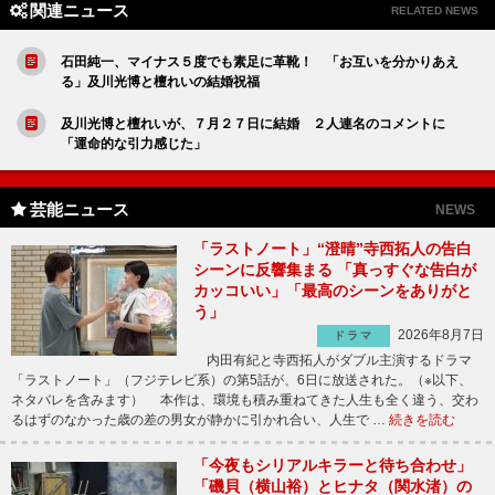
関連ニュース
RELATED NEWS
石田純一、マイナス５度でも素足に革靴！ 「お互いを分かりあえ
る」及川光博と檀れいの結婚祝福
及川光博と檀れいが、７月２７日に結婚 ２人連名のコメントに
「運命的な引力感じた」
芸能ニュース
NEWS
「ラストノート」“澄晴”寺西拓人の告白
シーンに反響集まる 「真っすぐな告白が
カッコいい」「最高のシーンをありがと
う」
2026年8月7日
ドラマ
内田有紀と寺西拓人がダブル主演するドラマ
「ラストノート」（フジテレビ系）の第5話が、6日に放送された。（※以下、
ネタバレを含みます） 本作は、環境も積み重ねてきた人生も全く違う、交わ
るはずのなかった歳の差の男女が静かに引かれ合い、人生で …
続きを読む
「今夜もシリアルキラーと待ち合わせ」
「磯貝（横山裕）とヒナタ（関水渚）の