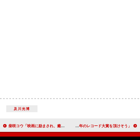
及川光博
柴咲コウ「映画に励まされ、癒やされた」 御法川監督「寺島さんはお嬢さんの薫りがする」
ももち節全開に会場大爆笑 「今年のレコード大賞を頂けそう」