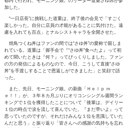
都内で行われ、モーニング娘。のリーダー道重さゆみが参
加した。
“一日店長”に挑戦した道重は、終了後の会見で「すごく
楽しかった。自分に店員の才能があることに気付けた。遠
慮を入れても百点」とナルシストキャラを全開させた。
焼鳥つくね丼はファンの間では“さゆ丼”の愛称で親しま
れている。道重は「握手会で『“さゆ丼”食べたよ』って初
めて聞いたときは『何？』ってびっくりしました。ファン
の方の発信によるものなので、今日、こうして直接“さゆ
丼”を手渡しすることで恩返しができました」と笑顔で語
った。
また、先日、モーニング娘。の新曲「Ｈｅｌｐ ｍ
ｅ！！」が、３年８カ月ぶりにオリコンシングル週間ラン
キングで１位を獲得したことについて「後輩は、デイリー
１位の時点で涙を流して喜んでいた。『まだ早いよ』って
思っていたのですが、それだけみんな１位を意識していた
んだと思う」と振り返り「皆さんへの感謝の気持ちを忘れ