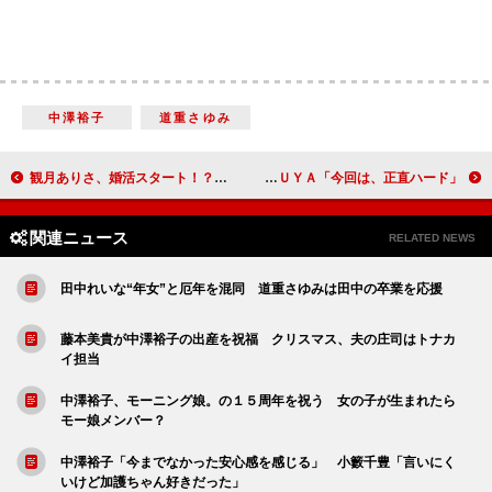
中澤裕子
道重さゆみ
観月ありさ、婚活スタート！？ ドラマ「ご縁ハンター」に主演
岸谷五朗「ＴＥＴＳＵＹＡは千秋楽まで生きているか…」 ＴＥＴＳＵＹＡ「今回は、正直ハード」
関連ニュース
RELATED NEWS
田中れいな“年女”と厄年を混同 道重さゆみは田中の卒業を応援
藤本美貴が中澤裕子の出産を祝福 クリスマス、夫の庄司はトナカ
イ担当
中澤裕子、モーニング娘。の１５周年を祝う 女の子が生まれたら
モー娘メンバー？
中澤裕子「今までなかった安心感を感じる」 小籔千豊「言いにく
いけど加護ちゃん好きだった」