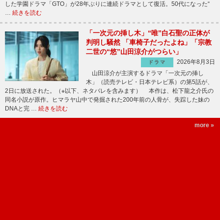
した学園ドラマ「GTO」が28年ぶりに連続ドラマとして復活。50代になった“
…
続きを読む
「一次元の挿し木」“唯”白石聖の正体が
判明し騒然 「車椅子だったよね」「宗教
二世の“悠”山田涼介がつらい」
2026年8月3日
ドラマ
山田涼介が主演するドラマ「一次元の挿し
木」（読売テレビ・日本テレビ系）の第5話が、
2日に放送された。（※以下、ネタバレを含みます） 本作は、松下龍之介氏の
同名小説が原作。ヒマラヤ山中で発掘された200年前の人骨が、失踪した妹の
DNAと完 …
続きを読む
more »