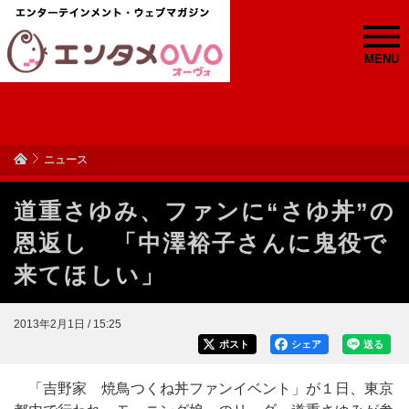
MENU
ニュース
道重さゆみ、ファンに“さゆ丼”の
恩返し 「中澤裕子さんに鬼役で
来てほしい」
2013年2月1日 / 15:25
ポスト
シェア
送る
「吉野家 焼鳥つくね丼ファンイベント」が１日、東京