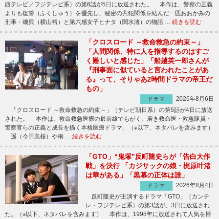
西テレビ／フジテレビ系）の第6話が5日に放送された。 本作は、警察の正義
よりも復讐（ふくしゅう）を優先し、秘密の共犯関係を結んだ一匹おおかみの
刑事・磯貝（横山裕）と第六感女子ヒナタ（関水渚）の物語 …
続きを読む
「クロスロード ～救命救急の約束～」
「人間関係、特に人を指導するのはすご
く難しいと感じた」「船越英一郎さんが
『刑事面に似ていると言われたことがあ
る』って、そりゃあ2時間ドラマの帝王だ
もの」
2026年8月6日
ドラマ
「クロスロード ～救命救急の約束～」（テレビ朝日系）の第5話が4日に放送
された。 本作は、救命救急医療の最前線でもがく、若き救命医・救急隊員・
警察官らの正義と成長を描く本格医療ドラマ。（※以下、ネタバレを含みます）
遥（今田美桜）や桐 …
続きを読む
「GTO」“鬼塚”反町隆史らが「告白大作
戦」を決行 「カジサックの娘・梶原叶渚
は華がある」「黒幕の正体は誰」
2026年8月4日
ドラマ
反町隆史が主演するドラマ「GTO」（カンテ
レ・フジテレビ系）の第3話が、3日に放送され
た。（※以下、ネタバレを含みます） 本作は、1998年に放送されて人気を博