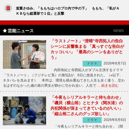
道重さゆみ、「ももちはハロプロ内で中の下」 ももち、「私がＡ
ＫＢなら総選挙で１位」と反撃
芸能ニュース
NEWS
「ラストノート」“澄晴”寺西拓人の告白
シーンに反響集まる 「真っすぐな告白が
カッコいい」「最高のシーンをありがと
う」
2026年8月7日
ドラマ
内田有紀と寺西拓人がダブル主演するドラマ
「ラストノート」（フジテレビ系）の第5話が、6日に放送された。（※以下、
ネタバレを含みます） 本作は、環境も積み重ねてきた人生も全く違う、交わ
るはずのなかった歳の差の男女が静かに引かれ合い、人生で …
続きを読む
「今夜もシリアルキラーと待ち合わせ」
「磯貝（横山裕）とヒナタ（関水渚）の
共犯関係が深まってきているのがいい」
「縦山裕二さんのグッズ欲しい」
2026年8月6日
ドラマ
「今夜もシリアルキラーと待ち合わせ」（関