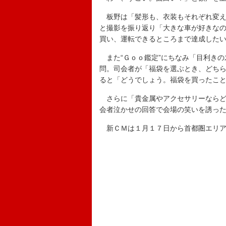
板野は「髪形も、衣装もそれぞれ変え
と撮影を振り返り「大きな車が好きな
買い、運転できるところまで達成した
また“Ｇｏｏ鑑定”にちなみ「目利きの
問。司会者が「福袋を選ぶとき、どち
ると「どうでしょう。福袋を買ったこ
さらに「貴金属やアクセサリーならど
会者泣かせの回答で会場の笑いを誘っ
新ＣＭは１月１７日から首都圏エリア