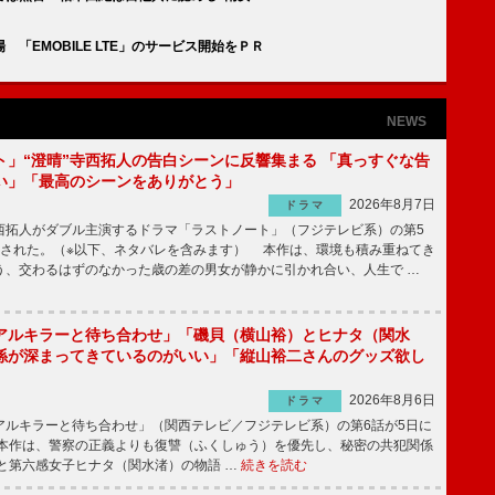
「EMOBILE LTE」のサービス開始をＰＲ
NEWS
ト」“澄晴”寺西拓人の告白シーンに反響集まる 「真っすぐな告
い」「最高のシーンをありがとう」
2026年8月7日
ドラマ
拓人がダブル主演するドラマ「ラストノート」（フジテレビ系）の第5
送された。（※以下、ネタバレを含みます） 本作は、環境も積み重ねてき
う、交わるはずのなかった歳の差の男女が静かに引かれ合い、人生で …
アルキラーと待ち合わせ」「磯貝（横山裕）とヒナタ（関水
係が深まってきているのがいい」「縦山裕二さんのグッズ欲し
2026年8月6日
ドラマ
ルキラーと待ち合わせ」（関西テレビ／フジテレビ系）の第6話が5日に
本作は、警察の正義よりも復讐（ふくしゅう）を優先し、秘密の共犯関係
と第六感女子ヒナタ（関水渚）の物語 …
続きを読む