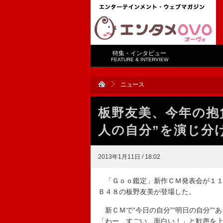
特集・インタビュー
FEATURE & INTERVIEW
ニュース
板野友美、今年の抱
人の自分”を演じ分
2013年1月11日 / 18:02
「Ｇｏｏ鑑定」新作ＣＭ発表会が１１
Ｂ４８の板野友美が登場した。
新ＣＭで“今日の自分”“明日の自分”“
「わー、すごい。面白い！」と歓声を