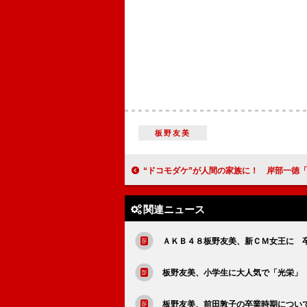
板野友美
“ドコモダケ”が人間の家族に！ 岸部一徳「ＡＫＢの推し
関連ニュース
ＡＫＢ４８板野友美、新ＣＭ女王に 
板野友美、小学生に大人気で「光栄」
板野友美、前田敦子の卒業時期について