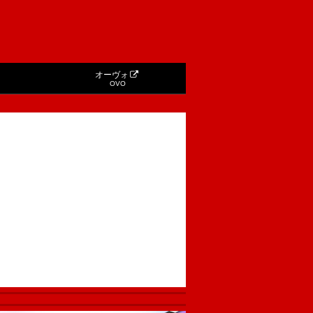
オーヴォ
OVO