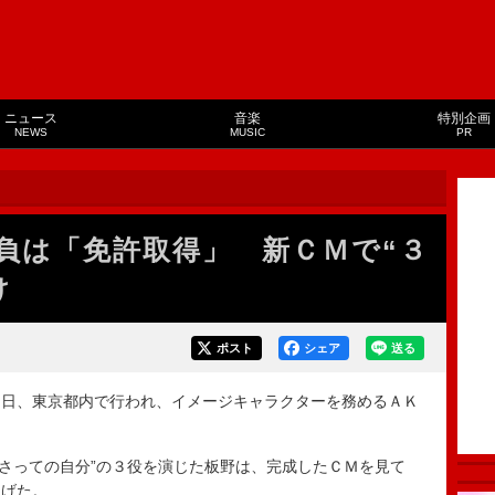
ニュース
音楽
特別企画
NEWS
MUSIC
PR
負は「免許取得」 新ＣＭで“３
け
ポスト
シェア
送る
日、東京都内で行われ、イメージキャラクターを務めるＡＫ
あさっての自分”の３役を演じた板野は、完成したＣＭを見て
上げた。