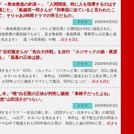
ド ～救命救急の約束～」「人間関係、特に人を指導するのはす
感じた」「船越英一郎さんが『刑事面に似ていると言われたこ
て、そりゃあ2時間ドラマの帝王だもの」
2026年8月6日
ドラマ
 ～救命救急の約束～」（テレビ朝日系）の第5話が4日に放送された。
急医療の最前線でもがく、若き救命医・救急隊員・警察官らの正義と成
を含みます） 遥（今田美桜）や桐 …
続きを読む
鬼塚”反町隆史らが「告白大作戦」を決行 「カジサックの娘・梶原
る」「黒幕の正体は誰」
2026年8月4日
ドラマ
するドラマ「GTO」（カンテレ・フジテレビ系）の第3話が、3日に放送
下、ネタバレを含みます） 本作は、1998年に放送されて人気を博した学
」が28年ぶりに連続ドラマとして復活。50代になった“ …
続きを読む
し木」“唯”白石聖の正体が判明し騒然 「車椅子だったよね」
“悠”山田涼介がつらい」
2026年8月3日
ドラマ
するドラマ「一次元の挿し木」（読売テレビ・日本テレビ系）の第5話
された。（※以下、ネタバレを含みます） 本作は、松下龍之介氏の同名小
ヤ山中で発掘された200年前の人骨が、失踪した妹のDNAと完 …
続きを