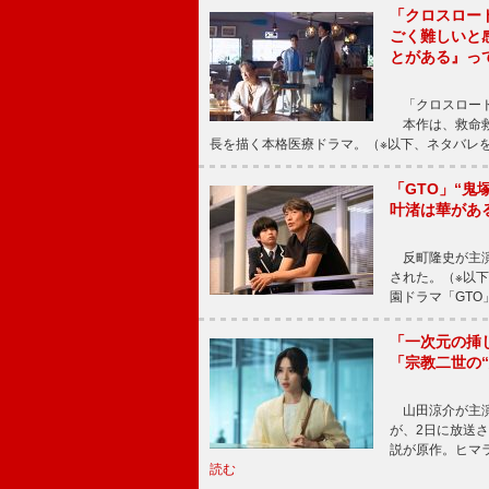
「クロスロー
ごく難しいと
とがある』っ
「クロスロード
本作は、救命救
長を描く本格医療ドラマ。（※以下、ネタバレ
「GTO」“
叶渚は華があ
反町隆史が主演
された。（※以
園ドラマ「GTO
「一次元の挿
「宗教二世の
山田涼介が主演
が、2日に放送
説が原作。ヒマラ
読む