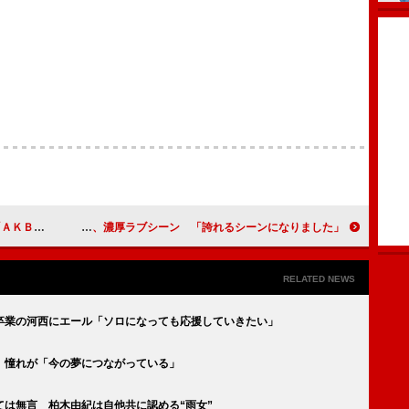
メンは…」
藤原紀香、濃厚ラブシーン 「誇れるシーンになりました」
RELATED NEWS
卒業の河西にエール「ソロになっても応援していきたい」
 憧れが「今の夢につながっている」
は無言 柏木由紀は自他共に認める“雨女”