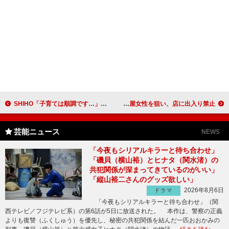
SHIHO「子育ては順調です…」 速水もこみちから花束のプレゼント
ノンスタ井上「剛力彩芽を狙う」宣言 石田は居酒屋女性を狙い、店に出入り禁止
芸能ニュース
NEWS
「今夜もシリアルキラーと待ち合わせ」
「磯貝（横山裕）とヒナタ（関水渚）の
共犯関係が深まってきているのがいい」
「縦山裕二さんのグッズ欲しい」
2026年8月6日
ドラマ
「今夜もシリアルキラーと待ち合わせ」（関
西テレビ／フジテレビ系）の第6話が5日に放送された。 本作は、警察の正義
よりも復讐（ふくしゅう）を優先し、秘密の共犯関係を結んだ一匹おおかみの