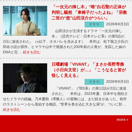
「一次元の挿し木」“唯”白石聖の正体が
判明し騒然 「車椅子だったよね」「宗教
二世の“悠”山田涼介がつらい」
2026年8月3日
ドラマ
山田涼介が主演するドラマ「一次元の挿し
木」（読売テレビ・日本テレビ系）の第5話が、
2日に放送された。（※以下、ネタバレを含みます） 本作は、松下龍之介氏の
同名小説が原作。ヒマラヤ山中で発掘された200年前の人骨が、失踪した妹の
DNAと完 …
続きを読む
日曜劇場「VIVANT」「まさか長野専務
（小日向文世）が…」「こうなると皆が
怪しく見える」
2026年8月3日
ドラマ
「VIVANT」（TBS系）の第12話が2日に放送
された。 本作は、2023年夏、日本中を熱狂さ
せたドラマの続編。乃木憂助（堺雅人）の冒険には、まだ続きがあった。前作
のラストシーンから直結する物語。“世界を巻き込む大きな渦”が、ついに別 …
続きを読む
more »