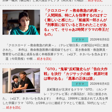
刑事・磯貝（横山裕）と第六感女子ヒナタ（関水渚）の物語 …
続きを読む
「クロスロード ～救命救急の約束～」
「人間関係、特に人を指導するのはすご
く難しいと感じた」「船越英一郎さんが
『刑事面に似ていると言われたことがあ
る』って、そりゃあ2時間ドラマの帝王だ
もの」
2026年8月6日
ドラマ
「クロスロード ～救命救急の約束～」（テレビ朝日系）の第5話が4日に放送
された。 本作は、救命救急医療の最前線でもがく、若き救命医・救急隊員・
警察官らの正義と成長を描く本格医療ドラマ。（※以下、ネタバレを含みます）
遥（今田美桜）や桐 …
続きを読む
「GTO」“鬼塚”反町隆史らが「告白大作
戦」を決行 「カジサックの娘・梶原叶渚
は華がある」「黒幕の正体は誰」
2026年8月4日
ドラマ
反町隆史が主演するドラマ「GTO」（カンテ
レ・フジテレビ系）の第3話が、3日に放送され
た。（※以下、ネタバレを含みます） 本作は、1998年に放送されて人気を博
した学園ドラマ「GTO」が28年ぶりに連続ドラマとして復活。50代になった“
…
続きを読む