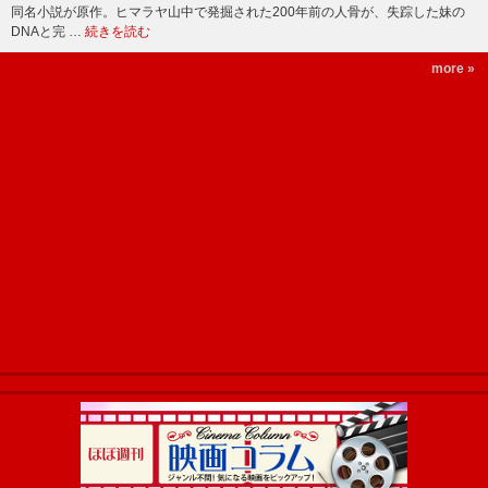
同名小説が原作。ヒマラヤ山中で発掘された200年前の人骨が、失踪した妹の
DNAと完 …
続きを読む
more »