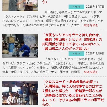
う」
2026年8月7日
ドラマ
内田有紀と寺西拓人がダブル主演するドラマ
「ラストノート」（フジテレビ系）の第5話が、6日に放送された。（※以下、
ネタバレを含みます） 本作は、環境も積み重ねてきた人生も全く違う、交わ
るはずのなかった歳の差の男女が静かに引かれ合い、人生で …
続きを読む
「今夜もシリアルキラーと待ち合わせ」
「磯貝（横山裕）とヒナタ（関水渚）の
共犯関係が深まってきているのがいい」
「縦山裕二さんのグッズ欲しい」
2026年8月6日
ドラマ
「今夜もシリアルキラーと待ち合わせ」（関
西テレビ／フジテレビ系）の第6話が5日に放送された。 本作は、警察の正義
よりも復讐（ふくしゅう）を優先し、秘密の共犯関係を結んだ一匹おおかみの
刑事・磯貝（横山裕）と第六感女子ヒナタ（関水渚）の物語 …
続きを読む
「クロスロード ～救命救急の約束～」
「人間関係、特に人を指導するのはすご
く難しいと感じた」「船越英一郎さんが
『刑事面に似ていると言われたことがあ
る』って、そりゃあ2時間ドラマの帝王だ
もの」