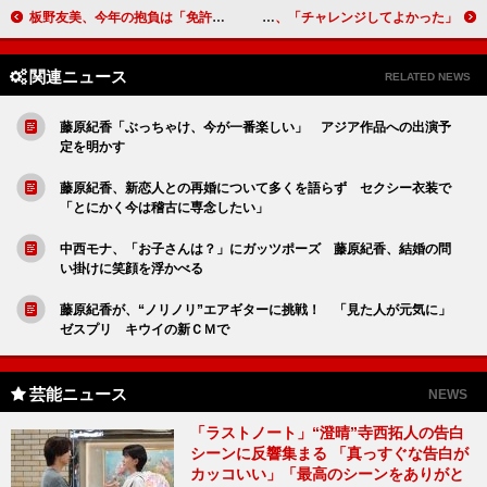
板野友美、今年の抱負は「免許取得」 新ＣＭで“３人の自分”を演じ分け
映画『ももいろそらを』初日舞台あいさつ 小林啓一監督、「チャレンジしてよかった」
関連ニュース
RELATED NEWS
藤原紀香「ぶっちゃけ、今が一番楽しい」 アジア作品への出演予
定を明かす
藤原紀香、新恋人との再婚について多くを語らず セクシー衣装で
「とにかく今は稽古に専念したい」
中西モナ、「お子さんは？」にガッツポーズ 藤原紀香、結婚の問
い掛けに笑顔を浮かべる
藤原紀香が、“ノリノリ”エアギターに挑戦！ 「見た人が元気に」
ゼスプリ キウイの新ＣＭで
芸能ニュース
NEWS
「ラストノート」“澄晴”寺西拓人の告白
シーンに反響集まる 「真っすぐな告白が
カッコいい」「最高のシーンをありがと