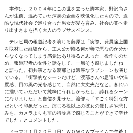
本作は、２００４年にこの世を去った脚本家、野沢尚さ
んが生前、温めていた渾身の企画を映像化したもので、過
酷な現代社会で巡り合った男女が愛を育み、社会の闇へ走
り出すさまを描く大人のラブサスペンス。
テレビ局の報道記者を演じる藤原は「実際、発展途上国
を取材した経験から、主人公が陥る何が善で悪なのか分か
らなくなってしまう感覚はあり得ると思った。役作りのた
め、報道記者の女性と話をして、一層そう感じましたね」
と語った。初共演となる渡部とは濃厚なラブシーンも演じ
ている。「衝撃的なシーンだけど、渡部さんの息遣いや温
度感、目の奥の光を感じて、自然に大丈夫だなと。きれい
に描いていただいて純粋にうれしかったし、誇れるシーン
になりました」と自信を見せた。渡部も「すごく特別な方
だという印象だった。演じる役以上の彼女の優しさや悲し
みを、カメラよりも前の特等席で感じることができて幸せ
でした」とコメントした。
ドラマは１月２０日（日）ＷＯＷＯＷプライムで午後１