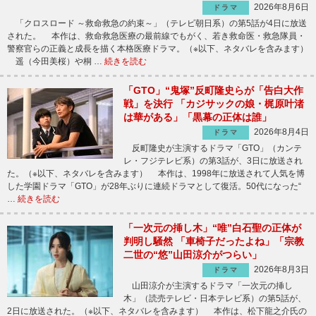
2026年8月6日
ドラマ
「クロスロード ～救命救急の約束～」（テレビ朝日系）の第5話が4日に放送
された。 本作は、救命救急医療の最前線でもがく、若き救命医・救急隊員・
警察官らの正義と成長を描く本格医療ドラマ。（※以下、ネタバレを含みます）
遥（今田美桜）や桐 …
続きを読む
「GTO」“鬼塚”反町隆史らが「告白大作
戦」を決行 「カジサックの娘・梶原叶渚
は華がある」「黒幕の正体は誰」
2026年8月4日
ドラマ
反町隆史が主演するドラマ「GTO」（カンテ
レ・フジテレビ系）の第3話が、3日に放送され
た。（※以下、ネタバレを含みます） 本作は、1998年に放送されて人気を博
した学園ドラマ「GTO」が28年ぶりに連続ドラマとして復活。50代になった“
…
続きを読む
「一次元の挿し木」“唯”白石聖の正体が
判明し騒然 「車椅子だったよね」「宗教
二世の“悠”山田涼介がつらい」
2026年8月3日
ドラマ
山田涼介が主演するドラマ「一次元の挿し
木」（読売テレビ・日本テレビ系）の第5話が、
2日に放送された。（※以下、ネタバレを含みます） 本作は、松下龍之介氏の