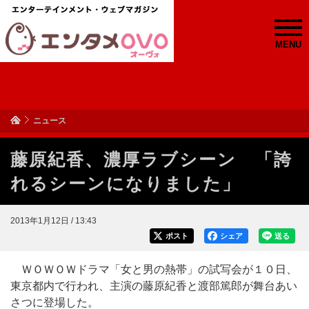
MENU
ニュース
藤原紀香、濃厚ラブシーン 「誇
れるシーンになりました」
2013年1月12日 / 13:43
ポスト
シェア
送る
ＷＯＷＯＷドラマ「女と男の熱帯」の試写会が１０日、
東京都内で行われ、主演の藤原紀香と渡部篤郎が舞台あい
さつに登場した。