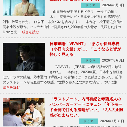
2026年8月3日
ドラマ
山田涼介が主演するドラマ「一次元の挿し
木」（読売テレビ・日本テレビ系）の第5話が、
2日に放送された。（※以下、ネタバレを含みます） 本作は、松下龍之介氏の
同名小説が原作。ヒマラヤ山中で発掘された200年前の人骨が、失踪した妹の
DNAと完 …
続きを読む
日曜劇場「VIVANT」「まさか長野専務
（小日向文世）が…」「こうなると皆が
怪しく見える」
2026年8月3日
ドラマ
「VIVANT」（TBS系）の第12話が2日に放送
された。 本作は、2023年夏、日本中を熱狂さ
せたドラマの続編。乃木憂助（堺雅人）の冒険には、まだ続きがあった。前作
のラストシーンから直結する物語。“世界を巻き込む大きな渦”が、ついに別 …
続きを読む
「ラストノート」内田有紀と寺西拓人の
ハンバーガーデートにキュン 「年下モー
ド全開で甘える澄晴がいい」「2人の距離
感がたまらない」
2026年7月31日
ドラマ