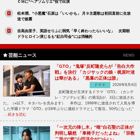
ＣＭに“ヘアソムリエ”役で出演
松本潤、“小悪魔”石原は「いいかも」 月９主題歌は初回直前に生放
送で披露
吉高由里子、英語せりふに弱気「早く終わったらいいな」 次期朝
ドラヒロイン演じるも“紅白司会”には消極的
芸能ニュース
NEWS
「GTO」“鬼塚”反町隆史らが「告白大作
戦」を決行 「カジサックの娘・梶原叶渚
は華がある」「黒幕の正体は誰」
2026年8月4日
ドラマ
反町隆史が主演するドラマ「GTO」（カンテ
レ・フジテレビ系）の第3話が、3日に放送され
た。（※以下、ネタバレを含みます） 本作は、1998年に放送されて人気を博
した学園ドラマ「GTO」が28年ぶりに連続ドラマとして復活。50代になった“
…
続きを読む
「一次元の挿し木」“唯”白石聖の正体が
判明し騒然 「車椅子だったよね」「宗教
二世の“悠”山田涼介がつらい」