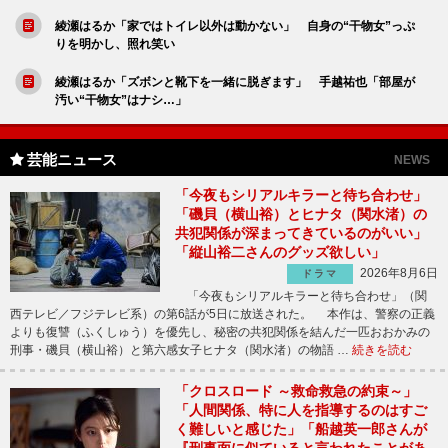
綾瀬はるか「家ではトイレ以外は動かない」 自身の“干物女”っぷ
りを明かし、照れ笑い
綾瀬はるか「ズボンと靴下を一緒に脱ぎます」 手越祐也「部屋が
汚い“干物女”はナシ…」
芸能ニュース
NEWS
「今夜もシリアルキラーと待ち合わせ」
「磯貝（横山裕）とヒナタ（関水渚）の
共犯関係が深まってきているのがいい」
「縦山裕二さんのグッズ欲しい」
2026年8月6日
ドラマ
「今夜もシリアルキラーと待ち合わせ」（関
西テレビ／フジテレビ系）の第6話が5日に放送された。 本作は、警察の正義
よりも復讐（ふくしゅう）を優先し、秘密の共犯関係を結んだ一匹おおかみの
刑事・磯貝（横山裕）と第六感女子ヒナタ（関水渚）の物語 …
続きを読む
「クロスロード ～救命救急の約束～」
「人間関係、特に人を指導するのはすご
く難しいと感じた」「船越英一郎さんが