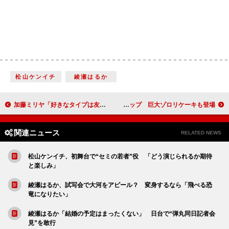
松山ケンイチ
綾瀬はるか
加藤ミリヤ「好きなタイプは友達がいない人」 “根拠のない自信”がデビューを後押し！？
すたーふらわーが華麗にドレスアップ 巨大ゾロリケーキも登場
関連ニュース
RELATED NEWS
松山ケンイチ、初舞台で“セミの若者”役 「どう演じられるか期待
と楽しみ」
綾瀬はるか、試写会で大河をアピール？ 変身するなら「飛べる恐
竜になりたい」
綾瀬はるか「結婚の予定はまったくない」 日台で“弾丸同日記者会
見”を敢行