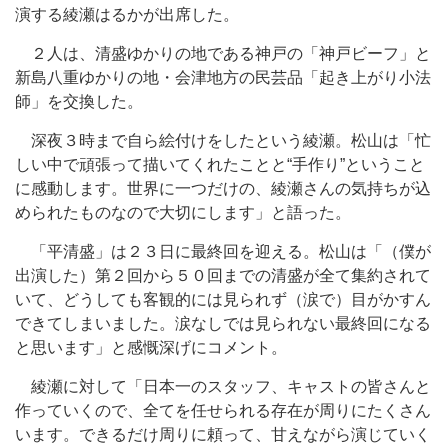
演する綾瀬はるかが出席した。
２人は、清盛ゆかりの地である神戸の「神戸ビーフ」と
新島八重ゆかりの地・会津地方の民芸品「起き上がり小法
師」を交換した。
深夜３時まで自ら絵付けをしたという綾瀬。松山は「忙
しい中で頑張って描いてくれたことと“手作り”ということ
に感動します。世界に一つだけの、綾瀬さんの気持ちが込
められたものなので大切にします」と語った。
「平清盛」は２３日に最終回を迎える。松山は「（僕が
出演した）第２回から５０回までの清盛が全て集約されて
いて、どうしても客観的には見られず（涙で）目がかすん
できてしまいました。涙なしでは見られない最終回になる
と思います」と感慨深げにコメント。
綾瀬に対して「日本一のスタッフ、キャストの皆さんと
作っていくので、全てを任せられる存在が周りにたくさん
います。できるだけ周りに頼って、甘えながら演じていく