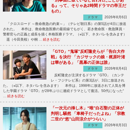
『刑事面に似ていると言われたことがあ
る』って、そりゃあ2時間ドラマの帝王だ
もの」
2026年8月6日
ドラマ
「クロスロード ～救命救急の約束～」（テレビ朝日系）の第5話が4日に放送
された。 本作は、救命救急医療の最前線でもがく、若き救命医・救急隊員・
警察官らの正義と成長を描く本格医療ドラマ。（※以下、ネタバレを含みます）
遥（今田美桜）や桐 …
続きを読む
「GTO」“鬼塚”反町隆史らが「告白大作
戦」を決行 「カジサックの娘・梶原叶渚
は華がある」「黒幕の正体は誰」
2026年8月4日
ドラマ
反町隆史が主演するドラマ「GTO」（カンテ
レ・フジテレビ系）の第3話が、3日に放送され
た。（※以下、ネタバレを含みます） 本作は、1998年に放送されて人気を博
した学園ドラマ「GTO」が28年ぶりに連続ドラマとして復活。50代になった“
…
続きを読む
「一次元の挿し木」“唯”白石聖の正体が
判明し騒然 「車椅子だったよね」「宗教
二世の“悠”山田涼介がつらい」
2026年8月3日
ドラマ