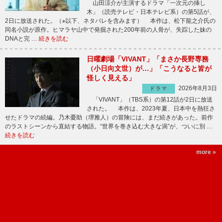
山田涼介が主演するドラマ「一次元の挿し
木」（読売テレビ・日本テレビ系）の第5話が、
2日に放送された。（※以下、ネタバレを含みます） 本作は、松下龍之介氏の
同名小説が原作。ヒマラヤ山中で発掘された200年前の人骨が、失踪した妹の
DNAと完 …
続きを読む
日曜劇場「VIVANT」「まさか長野専務
（小日向文世）が…」「こうなると皆が
怪しく見える」
2026年8月3日
ドラマ
「VIVANT」（TBS系）の第12話が2日に放送
された。 本作は、2023年夏、日本中を熱狂さ
せたドラマの続編。乃木憂助（堺雅人）の冒険には、まだ続きがあった。前作
のラストシーンから直結する物語。“世界を巻き込む大きな渦”が、ついに別 …
続きを読む
more »