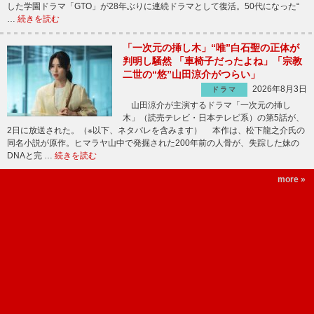
した学園ドラマ「GTO」が28年ぶりに連続ドラマとして復活。50代になった“
…
続きを読む
「一次元の挿し木」“唯”白石聖の正体が
判明し騒然 「車椅子だったよね」「宗教
二世の“悠”山田涼介がつらい」
2026年8月3日
ドラマ
山田涼介が主演するドラマ「一次元の挿し
木」（読売テレビ・日本テレビ系）の第5話が、
2日に放送された。（※以下、ネタバレを含みます） 本作は、松下龍之介氏の
同名小説が原作。ヒマラヤ山中で発掘された200年前の人骨が、失踪した妹の
DNAと完 …
続きを読む
more »