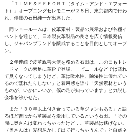
「ＴＩＭＥ＆ＥＦＦＯＲＴ（タイム・アンド・エフォー
ト）」オープニングセレモニーが２８日、東京都内で行わ
れ、俳優の石田純一が出席した。
同ショールームは、皮革素材・製品の展示および各種イ
ベントを通じて、日本製皮革製品の良さを広く情報発信
し、ジャパンブランドを醸成することを目的としてオープ
ン。
２年連続で皮革親善大使を務める石田は、この日もトレ
ードマークの素足に革靴で登場。「ビニールなどでは蒸れ
て臭くなってしまうけど、革は吸水性、除湿性に優れてい
るので蒸れたりしない」と着用感を語り「天然素材という
ものが、いかにいいか、僕の足が知っています」と力説し
会場を沸かせた。
また「３０年以上付き合っている革ジャンもある」と語
るほど普段から革製品を愛用しているという石田。「その
間に奥さんは変わっちゃったけど…。革製品は逃げない。
（奥さんは）愛想尽かして出て行っちゃうんで」と自虐ネ