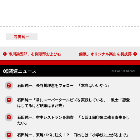
石田純一
市川染五郎、右側頭部および右半身打撲と診断 幸四郎「思ったほど重くなく、ほっとしております」
坂本龍一「歯医者のリラクセーションの曲にイライラ」 「メトロポリタン美術館展」オリジナル楽曲を初披露
関連ニュース
RELATED NEWS
石田純一、長谷川理恵をフォロー 「本当はいいやつ」
石田純一「常にスーパークールビズを実践している」 敦士「恋愛
はしてるけど結婚はまだ先」
石田純一、空中レストランを満喫 「１回１回印象に残る食事をし
たい」
石田純一、東尾パパに注文！？ 口出しは「小学校に上がるまで」