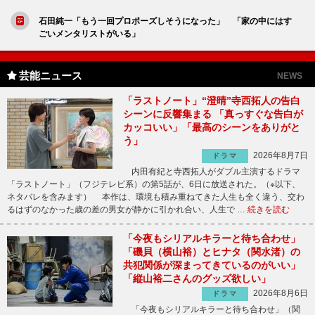
石田純一「もう一回プロポーズしそうになった」 「家の中にはす
ごいメンタリストがいる」
芸能ニュース
NEWS
「ラストノート」“澄晴”寺西拓人の告白
シーンに反響集まる 「真っすぐな告白が
カッコいい」「最高のシーンをありがと
う」
2026年8月7日
ドラマ
内田有紀と寺西拓人がダブル主演するドラマ
「ラストノート」（フジテレビ系）の第5話が、6日に放送された。（※以下、
ネタバレを含みます） 本作は、環境も積み重ねてきた人生も全く違う、交わ
るはずのなかった歳の差の男女が静かに引かれ合い、人生で …
続きを読む
「今夜もシリアルキラーと待ち合わせ」
「磯貝（横山裕）とヒナタ（関水渚）の
共犯関係が深まってきているのがいい」
「縦山裕二さんのグッズ欲しい」
2026年8月6日
ドラマ
「今夜もシリアルキラーと待ち合わせ」（関