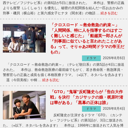
西テレビ／フジテレビ系）の第6話が5日に放送された。 本作は、警察の正義
よりも復讐（ふくしゅう）を優先し、秘密の共犯関係を結んだ一匹おおかみの
刑事・磯貝（横山裕）と第六感女子ヒナタ（関水渚）の物語 …
続きを読む
「クロスロード ～救命救急の約束～」
「人間関係、特に人を指導するのはすご
く難しいと感じた」「船越英一郎さんが
『刑事面に似ていると言われたことがあ
る』って、そりゃあ2時間ドラマの帝王だ
もの」
2026年8月6日
ドラマ
「クロスロード ～救命救急の約束～」（テレビ朝日系）の第5話が4日に放送
された。 本作は、救命救急医療の最前線でもがく、若き救命医・救急隊員・
警察官らの正義と成長を描く本格医療ドラマ。（※以下、ネタバレを含みます）
遥（今田美桜）や桐 …
続きを読む
「GTO」“鬼塚”反町隆史らが「告白大作
戦」を決行 「カジサックの娘・梶原叶渚
は華がある」「黒幕の正体は誰」
2026年8月4日
ドラマ
反町隆史が主演するドラマ「GTO」（カンテ
レ・フジテレビ系）の第3話が、3日に放送され
た。（※以下、ネタバレを含みます） 本作は、1998年に放送されて人気を博