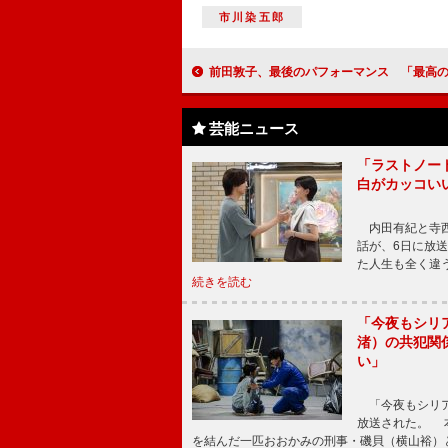
市川染五郎
前田敦子、最後のパフォーマンス 「最高の７年間
芸能ニュース
「ラストノー
白がカッコい
内田有紀と寺西
話が、6日に放
た人生も全く違
続きを読む
「今夜もシリ
渚）の共犯関
い」
「今夜もシリア
放送された。 
を結んだ一匹おおかみの刑事・磯貝（横山裕）