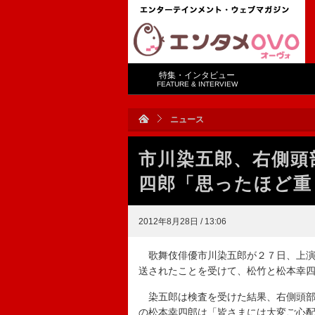
特集・インタビュー
FEATURE & INTERVIEW
ニュース
市川染五郎、右側頭
四郎「思ったほど重
2012年8月28日 / 13:06
歌舞伎俳優市川染五郎が２７日、上演
送されたことを受けて、松竹と松本幸
染五郎は検査を受けた結果、右側頭部
の松本幸四郎は「皆さまには大変ご心