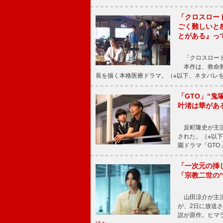
「クロスロー
ごく難しいと
とがある』っ
「クロスロード
本作は、救命救
長を描く本格医療ドラマ。（※以下、ネタバレ
「GTO」“
叶渚は華があ
反町隆史が主演
された。（※以
園ドラマ「GTO
「一次元の挿
「宗教二世の
山田涼介が主演
が、2日に放送
説が原作。ヒマラ