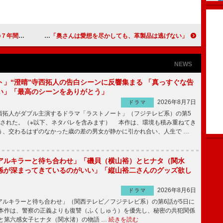
でした」
石田純一、長谷川理恵に「元気そうで安心しました」 「奥さんは愛想を尽かしても、革製品は逃げない」
NEWS
ト」“澄晴”寺西拓人の告白シーンに反響集まる 「真っすぐな告
い」「最高のシーンをありがとう」
2026年8月7日
ドラマ
拓人がダブル主演するドラマ「ラストノート」（フジテレビ系）の第5
送された。（※以下、ネタバレを含みます） 本作は、環境も積み重ねてき
う、交わるはずのなかった歳の差の男女が静かに引かれ合い、人生で …
アルキラーと待ち合わせ」「磯貝（横山裕）とヒナタ（関水
係が深まってきているのがいい」「縦山裕二さんのグッズ欲し
2026年8月6日
ドラマ
ルキラーと待ち合わせ」（関西テレビ／フジテレビ系）の第6話が5日に
本作は、警察の正義よりも復讐（ふくしゅう）を優先し、秘密の共犯関係
と第六感女子ヒナタ（関水渚）の物語 …
続きを読む