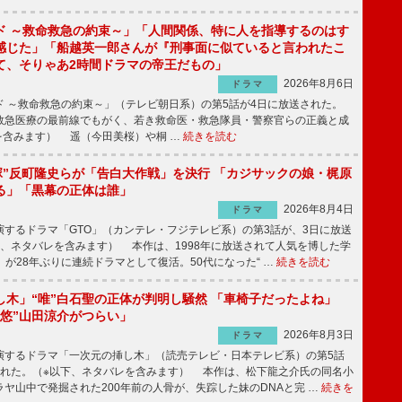
ド ～救命救急の約束～」「人間関係、特に人を指導するのはす
感じた」「船越英一郎さんが『刑事面に似ていると言われたこ
て、そりゃあ2時間ドラマの帝王だもの」
2026年8月6日
ドラマ
 ～救命救急の約束～」（テレビ朝日系）の第5話が4日に放送された。
急医療の最前線でもがく、若き救命医・救急隊員・警察官らの正義と成
を含みます） 遥（今田美桜）や桐 …
続きを読む
鬼塚”反町隆史らが「告白大作戦」を決行 「カジサックの娘・梶原
る」「黒幕の正体は誰」
2026年8月4日
ドラマ
するドラマ「GTO」（カンテレ・フジテレビ系）の第3話が、3日に放送
下、ネタバレを含みます） 本作は、1998年に放送されて人気を博した学
」が28年ぶりに連続ドラマとして復活。50代になった“ …
続きを読む
し木」“唯”白石聖の正体が判明し騒然 「車椅子だったよね」
“悠”山田涼介がつらい」
2026年8月3日
ドラマ
するドラマ「一次元の挿し木」（読売テレビ・日本テレビ系）の第5話
された。（※以下、ネタバレを含みます） 本作は、松下龍之介氏の同名小
ヤ山中で発掘された200年前の人骨が、失踪した妹のDNAと完 …
続きを