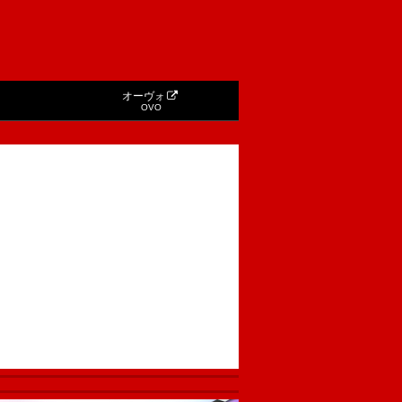
オーヴォ
OVO