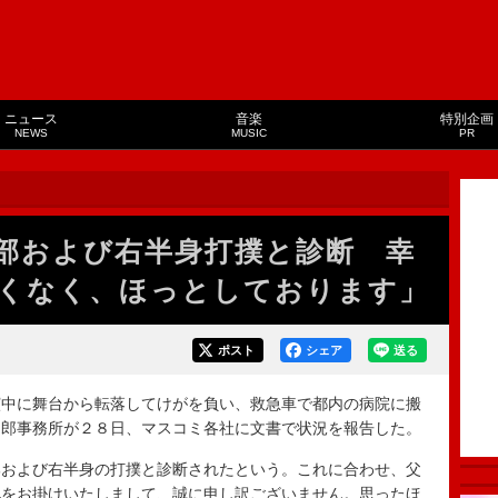
ニュース
音楽
特別企画
NEWS
MUSIC
PR
部および右半身打撲と診断 幸
くなく、ほっとしております」
ポスト
シェア
送る
中に舞台から転落してけがを負い、救急車で都内の病院に搬
四郎事務所が２８日、マスコミ各社に文書で状況を報告した。
および右半身の打撲と診断されたという。これに合わせ、父
配をお掛けいたしまして、誠に申し訳ございません。思ったほ