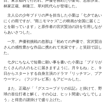
日、東京都内で行われ、声優を務めた小栗旬、忽那汐里、
林家正蔵、林隆三、草刈民代らが登場した。
主人公の少年ブドリの声を担当した小栗は「七夕であい
にくの雨ですが、“雨ニモマケズ”この映画が全国に届くこ
とを願っています」と原作者の宮沢賢治の詩を引用しなが
らあいさつした。
一方、声優初挑戦の忽那は「初めての声優で、宮沢賢治
さんの感性豊かな作品に携われて光栄です」と笑顔で話し
た。
七夕にちなんで短冊に願い事を書いた小栗は「ブドリが
たくさんの人のもとに届きますように。月９もね」と、９
日からスタートする自身主演のドラマ『リッチマン、プア
ウーマン』（フジテレビ系）もアピールした。
また、正蔵が「『グスコーブドリの伝記』と掛けて、野
球の首位打者と解く。その心は、ヒット間違いなしでしょ
う」と得意の謎掛けで盛り上げた。