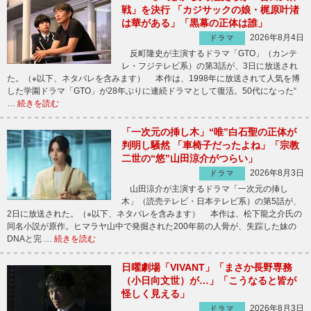
戦」を決行 「カジサックの娘・梶原叶渚
は華がある」「黒幕の正体は誰」
2026年8月4日
ドラマ
反町隆史が主演するドラマ「GTO」（カンテ
レ・フジテレビ系）の第3話が、3日に放送され
た。（※以下、ネタバレを含みます） 本作は、1998年に放送されて人気を博
した学園ドラマ「GTO」が28年ぶりに連続ドラマとして復活。50代になった“
…
続きを読む
「一次元の挿し木」“唯”白石聖の正体が
判明し騒然 「車椅子だったよね」「宗教
二世の“悠”山田涼介がつらい」
2026年8月3日
ドラマ
山田涼介が主演するドラマ「一次元の挿し
木」（読売テレビ・日本テレビ系）の第5話が、
2日に放送された。（※以下、ネタバレを含みます） 本作は、松下龍之介氏の
同名小説が原作。ヒマラヤ山中で発掘された200年前の人骨が、失踪した妹の
DNAと完 …
続きを読む
日曜劇場「VIVANT」「まさか長野専務
（小日向文世）が…」「こうなると皆が
怪しく見える」
2026年8月3日
ドラマ