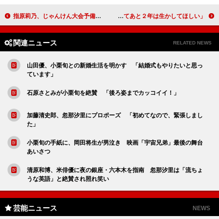
指原莉乃、じゃんけん大会予備選初戦で敗退 武道館への凱旋（がいせん）果たせず
やなせたかし氏「ディズニーなんて甘い」 「せめてあと２年は生かしてほしい」
関連ニュース
RELATED NEWS
山田優、小栗旬との新婚生活を明かす 「結婚式もやりたいと思っ
ています」
石原さとみが小栗旬を絶賛 「後ろ姿までカッコイイ！」
加藤清史郎、忽那汐里にプロポーズ 「初めてなので、緊張しまし
た」
小栗旬の手紙に、岡田将生が男泣き 映画「宇宙兄弟」最後の舞台
あいさつ
清原和博、米俳優に夜の銀座・六本木を指南 忽那汐里は「流ちょ
うな英語」と絶賛され照れ笑い
芸能ニュース
NEWS