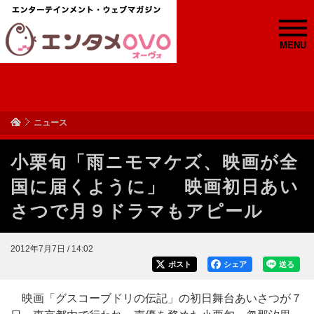
MENU
ニュース
小栗旬「雨ニモマケズ、映画が全
国に届くように」 映画初日あい
さつで月９ドラマもアピール
2012年7月7日 / 14:02
ポスト
シェア
送る
映画「グスコーブドリの伝記」の初日舞台あいさつが７