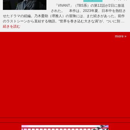
「VIVANT」（TBS系）の第12話が2日に放送
された。 本作は、2023年夏、日本中を熱狂さ
せたドラマの続編。乃木憂助（堺雅人）の冒険には、まだ続きがあった。前作
のラストシーンから直結する物語。“世界を巻き込む大きな渦”が、ついに別 …
続きを読む
more »