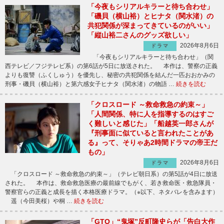
「今夜もシリアルキラーと待ち合わせ」
「磯貝（横山裕）とヒナタ（関水渚）の
共犯関係が深まってきているのがいい」
「縦山裕二さんのグッズ欲しい」
2026年8月6日
ドラマ
「今夜もシリアルキラーと待ち合わせ」（関
西テレビ／フジテレビ系）の第6話が5日に放送された。 本作は、警察の正義
よりも復讐（ふくしゅう）を優先し、秘密の共犯関係を結んだ一匹おおかみの
刑事・磯貝（横山裕）と第六感女子ヒナタ（関水渚）の物語 …
続きを読む
「クロスロード ～救命救急の約束～」
「人間関係、特に人を指導するのはすご
く難しいと感じた」「船越英一郎さんが
『刑事面に似ていると言われたことがあ
る』って、そりゃあ2時間ドラマの帝王だ
もの」
2026年8月6日
ドラマ
「クロスロード ～救命救急の約束～」（テレビ朝日系）の第5話が4日に放送
された。 本作は、救命救急医療の最前線でもがく、若き救命医・救急隊員・
警察官らの正義と成長を描く本格医療ドラマ。（※以下、ネタバレを含みます）
遥（今田美桜）や桐 …
続きを読む
「GTO」“鬼塚”反町隆史らが「告白大作