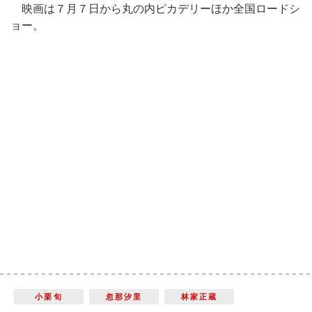
映画は７月７日から丸の内ピカデリーほか全国ロードシ
ョー。
小栗旬
忽那汐里
林家正蔵