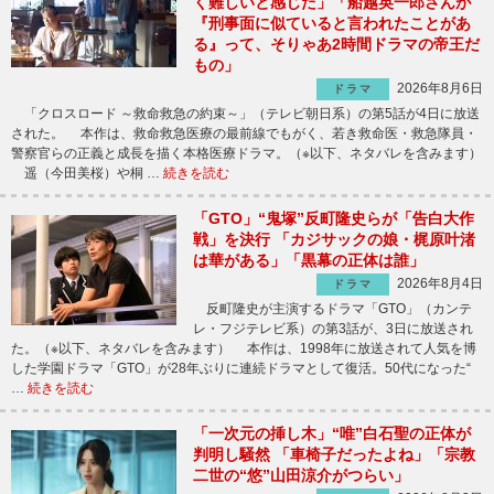
く難しいと感じた」「船越英一郎さんが
『刑事面に似ていると言われたことがあ
る』って、そりゃあ2時間ドラマの帝王だ
もの」
2026年8月6日
ドラマ
「クロスロード ～救命救急の約束～」（テレビ朝日系）の第5話が4日に放送
された。 本作は、救命救急医療の最前線でもがく、若き救命医・救急隊員・
警察官らの正義と成長を描く本格医療ドラマ。（※以下、ネタバレを含みます）
遥（今田美桜）や桐 …
続きを読む
「GTO」“鬼塚”反町隆史らが「告白大作
戦」を決行 「カジサックの娘・梶原叶渚
は華がある」「黒幕の正体は誰」
2026年8月4日
ドラマ
反町隆史が主演するドラマ「GTO」（カンテ
レ・フジテレビ系）の第3話が、3日に放送され
た。（※以下、ネタバレを含みます） 本作は、1998年に放送されて人気を博
した学園ドラマ「GTO」が28年ぶりに連続ドラマとして復活。50代になった“
…
続きを読む
「一次元の挿し木」“唯”白石聖の正体が
判明し騒然 「車椅子だったよね」「宗教
二世の“悠”山田涼介がつらい」