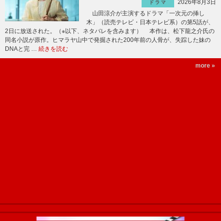
2026年8月3日
ドラマ
山田涼介が主演するドラマ「一次元の挿し
木」（読売テレビ・日本テレビ系）の第5話が、
2日に放送された。（※以下、ネタバレを含みます） 本作は、松下龍之介氏の
同名小説が原作。ヒマラヤ山中で発掘された200年前の人骨が、失踪した妹の
DNAと完 …
続きを読む
more »