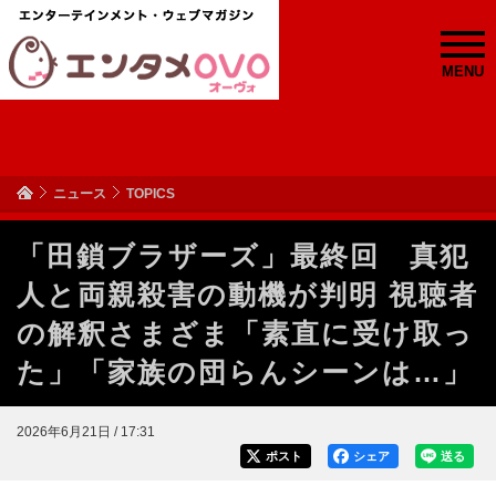
MENU
ニュース
TOPICS
「田鎖ブラザーズ」最終回 真犯
人と両親殺害の動機が判明 視聴者
の解釈さまざま「素直に受け取っ
た」「家族の団らんシーンは…」
2026年6月21日 / 17:31
ポスト
シェア
送る