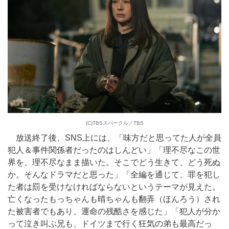
(C)TBSスパークル／TBS
放送終了後、SNS上には、「味方だと思ってた人が全員
犯人＆事件関係者だったのはしんどい」「理不尽なこの世
界を、理不尽なまま描いた。そこでどう生きて、どう死ぬ
か。そんなドラマだと思った」「全編を通じて、罪を犯し
た者は罰を受けなければならないというテーマが見えた。
亡くなったもっちゃんも晴ちゃんも翻弄（ほんろう）され
た被害者でもあり、運命の残酷さを感じた」「犯人が分か
って泣き叫ぶ兄も、ドイツまで行く狂気の弟も最高だっ