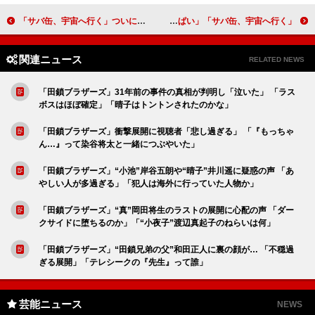
「サバ缶、宇宙へ行く」ついにサバ缶がJAXAの認証を受け宇宙へ 野口聡一氏の特別出演に「ビックリした」「胸熱」
「サバ缶、宇宙へ行く」最終話 ついに宇宙飛行士がサバ缶を実食 「宇宙に飛んで行くシーンは泣いた」「達成感で胸がいっぱい」
関連ニュース
RELATED NEWS
「田鎖ブラザーズ」31年前の事件の真相が判明し「泣いた」 「ラス
ボスはほぼ確定」「晴子はトントンされたのかな」
「田鎖ブラザーズ」衝撃展開に視聴者「悲し過ぎる」 「『もっちゃ
ん…』って染谷将太と一緒につぶやいた」
「田鎖ブラザーズ」“小池”岸谷五朗や“晴子”井川遥に疑惑の声 「あ
やしい人が多過ぎる」「犯人は海外に行っていた人物か」
「田鎖ブラザーズ」“真”岡田将生のラストの展開に心配の声 「ダー
クサイドに堕ちるのか」「“小夜子”渡辺真起子のねらいは何」
「田鎖ブラザーズ」“田鎖兄弟の父”和田正人に裏の顔が… 「不穏過
ぎる展開」「テレシークの『先生』って誰」
芸能ニュース
NEWS