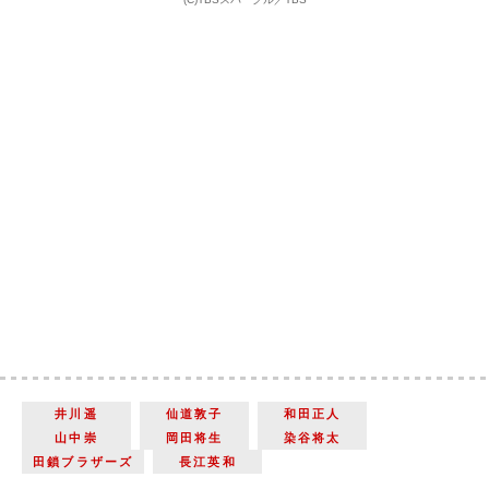
井川遥
仙道敦子
和田正人
山中崇
岡田将生
染谷将太
田鎖ブラザーズ
長江英和