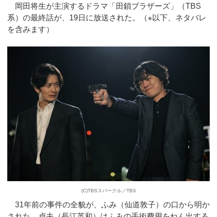
岡田将生が主演するドラマ「田鎖ブラザーズ」（TBS
系）の最終話が、19日に放送された。（※以下、ネタバレ
を含みます）
(C)TBSスパークル／TBS
31年前の事件の全貌が、ふみ（仙道敦子）の口から明か
された。貞夫（長江英和）はふみの手術費用をねん出する