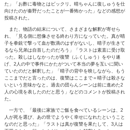
た」「お酢に毒物とはビックリ。晴ちゃんに復しゅうを仕
向けたのが秦野だったことが一番怖かった」などの感想が
投稿された。
また、物語の結末について、さまざまな解釈が寄せら
れ、「見る側に想像させる終わり方になっていた。真が晴
子を拳銃で撃って血が数滴のはずがないし、晴子が生きて
るなら兄弟は自首したのだろう」「ラストは素直に受け取
った。殺しはしなかったが復讐（ふくしゅう）をやり遂
げ、2人の中で事件にかたがついて本当の夢を互いに聞い
ていたのだと解釈した」「晴子の背中を映しながら、もう
ここまでだと言ったのは、復讐はここまで＝晴子は殺さな
いという意味かなと。過去の団らんシーンは前に進めた2
人の心境を表したのだと思う」などのコメントが投稿され
た。
一方で、「最後に家族でご飯を食べているシーンは、2
人が死を選び、あの世でようやく幸せになれたということ
なのだと思った」「ラストは真が復讐を果たして、3人は