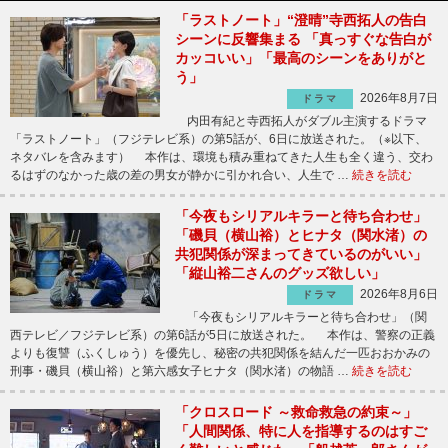
「ラストノート」“澄晴”寺西拓人の告白
シーンに反響集まる 「真っすぐな告白が
カッコいい」「最高のシーンをありがと
う」
2026年8月7日
ドラマ
内田有紀と寺西拓人がダブル主演するドラマ
「ラストノート」（フジテレビ系）の第5話が、6日に放送された。（※以下、
ネタバレを含みます） 本作は、環境も積み重ねてきた人生も全く違う、交わ
るはずのなかった歳の差の男女が静かに引かれ合い、人生で …
続きを読む
「今夜もシリアルキラーと待ち合わせ」
「磯貝（横山裕）とヒナタ（関水渚）の
共犯関係が深まってきているのがいい」
「縦山裕二さんのグッズ欲しい」
2026年8月6日
ドラマ
「今夜もシリアルキラーと待ち合わせ」（関
西テレビ／フジテレビ系）の第6話が5日に放送された。 本作は、警察の正義
よりも復讐（ふくしゅう）を優先し、秘密の共犯関係を結んだ一匹おおかみの
刑事・磯貝（横山裕）と第六感女子ヒナタ（関水渚）の物語 …
続きを読む
「クロスロード ～救命救急の約束～」
「人間関係、特に人を指導するのはすご