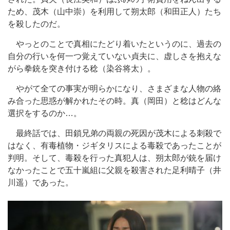
ため、茂木（山中崇）を利用して朔太郎（和田正人）たち
を殺したのだ。
やっとのことで真相にたどり着いたというのに、過去の
自分の行いを何一つ覚えていない貞夫に、虚しさを抱えな
がら拳銃を突き付ける稔（染谷将太）。
やがて全ての事実が明らかになり、さまざまな人物の絡
み合った思惑が解かれたその時。真（岡田）と稔はどんな
選択をするのか…。
最終話では、田鎖兄弟の両親の死因が茂木による刺殺で
はなく、有毒植物・ジギタリスによる毒殺であったことが
判明。そして、毒殺を行った真犯人は、朔太郎が銃を届け
なかったことで五十嵐組に父親を殺害された足利晴子（井
川遥）であった。