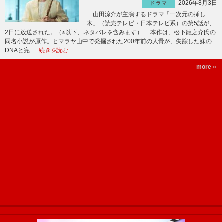
2026年8月3日
ドラマ
山田涼介が主演するドラマ「一次元の挿し
木」（読売テレビ・日本テレビ系）の第5話が、
2日に放送された。（※以下、ネタバレを含みます） 本作は、松下龍之介氏の
同名小説が原作。ヒマラヤ山中で発掘された200年前の人骨が、失踪した妹の
DNAと完 …
続きを読む
more »