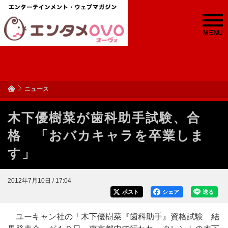
MENU
ニュース
木下優樹菜が歯科助手試験、合
格 「おバカキャラを卒業しま
す」
2012年7月10日 / 17:04
ポスト
シェア
送る
ユーキャン社の「木下優樹菜『歯科助手』資格試験 結