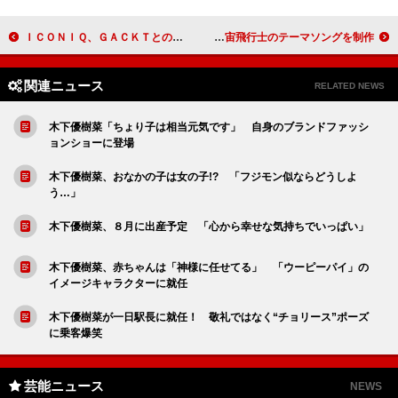
ＩＣＯＮＩＱ、ＧＡＣＫＴとの熱愛報道に「大好き」 ヘアビューティーイベントのアンバサダーに就任
河口恭吾「宇宙で聞いて、感想を」 星出宇宙飛行士のテーマソングを制作
関連ニュース
RELATED NEWS
木下優樹菜「ちょり子は相当元気です」 自身のブランドファッシ
ョンショーに登場
木下優樹菜、おなかの子は女の子!? 「フジモン似ならどうしよ
う…」
木下優樹菜、８月に出産予定 「心から幸せな気持ちでいっぱい」
木下優樹菜、赤ちゃんは「神様に任せてる」 「ウーピーパイ」の
イメージキャラクターに就任
木下優樹菜が一日駅長に就任！ 敬礼ではなく“チョリース”ポーズ
に乗客爆笑
芸能ニュース
NEWS