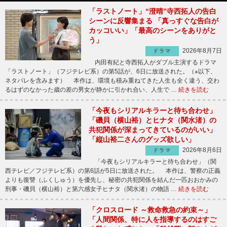
「ラストノート」“澄晴”寺西拓人の告白
シーンに反響集まる 「真っすぐな告白が
カッコいい」「最高のシーンをありがと
う」
2026年8月7日
ドラマ
内田有紀と寺西拓人がダブル主演するドラマ
「ラストノート」（フジテレビ系）の第5話が、6日に放送された。（※以下、
ネタバレを含みます） 本作は、環境も積み重ねてきた人生も全く違う、交わ
るはずのなかった歳の差の男女が静かに引かれ合い、人生で …
続きを読む
「今夜もシリアルキラーと待ち合わせ」
「磯貝（横山裕）とヒナタ（関水渚）の
共犯関係が深まってきているのがいい」
「縦山裕二さんのグッズ欲しい」
2026年8月6日
ドラマ
「今夜もシリアルキラーと待ち合わせ」（関
西テレビ／フジテレビ系）の第6話が5日に放送された。 本作は、警察の正義
よりも復讐（ふくしゅう）を優先し、秘密の共犯関係を結んだ一匹おおかみの
刑事・磯貝（横山裕）と第六感女子ヒナタ（関水渚）の物語 …
続きを読む
「クロスロード ～救命救急の約束～」
「人間関係、特に人を指導するのはすご