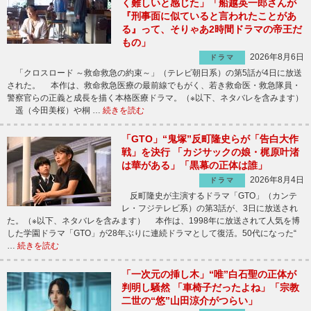
く難しいと感じた」「船越英一郎さんが
『刑事面に似ていると言われたことがあ
る』って、そりゃあ2時間ドラマの帝王だ
もの」
2026年8月6日
ドラマ
「クロスロード ～救命救急の約束～」（テレビ朝日系）の第5話が4日に放送
された。 本作は、救命救急医療の最前線でもがく、若き救命医・救急隊員・
警察官らの正義と成長を描く本格医療ドラマ。（※以下、ネタバレを含みます）
遥（今田美桜）や桐 …
続きを読む
「GTO」“鬼塚”反町隆史らが「告白大作
戦」を決行 「カジサックの娘・梶原叶渚
は華がある」「黒幕の正体は誰」
2026年8月4日
ドラマ
反町隆史が主演するドラマ「GTO」（カンテ
レ・フジテレビ系）の第3話が、3日に放送され
た。（※以下、ネタバレを含みます） 本作は、1998年に放送されて人気を博
した学園ドラマ「GTO」が28年ぶりに連続ドラマとして復活。50代になった“
…
続きを読む
「一次元の挿し木」“唯”白石聖の正体が
判明し騒然 「車椅子だったよね」「宗教
二世の“悠”山田涼介がつらい」