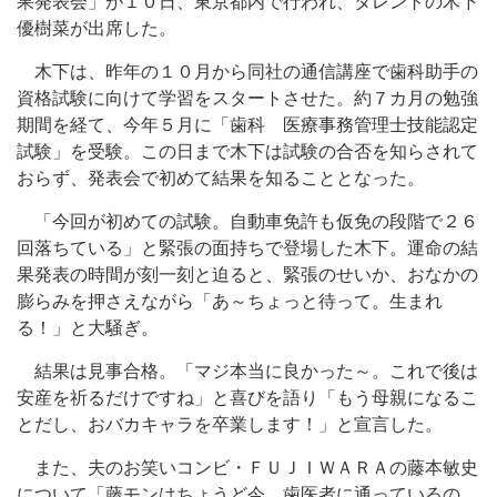
果発表会」が１０日、東京都内で行われ、タレントの木下
優樹菜が出席した。
木下は、昨年の１０月から同社の通信講座で歯科助手の
資格試験に向けて学習をスタートさせた。約７カ月の勉強
期間を経て、今年５月に「歯科 医療事務管理士技能認定
試験」を受験。この日まで木下は試験の合否を知らされて
おらず、発表会で初めて結果を知ることとなった。
「今回が初めての試験。自動車免許も仮免の段階で２６
回落ちている」と緊張の面持ちで登場した木下。運命の結
果発表の時間が刻一刻と迫ると、緊張のせいか、おなかの
膨らみを押さえながら「あ～ちょっと待って。生まれ
る！」と大騒ぎ。
結果は見事合格。「マジ本当に良かった～。これで後は
安産を祈るだけですね」と喜びを語り「もう母親になるこ
とだし、おバカキャラを卒業します！」と宣言した。
また、夫のお笑いコンビ・ＦＵＪＩＷＡＲＡの藤本敏史
について「藤モンはちょうど今、歯医者に通っているの