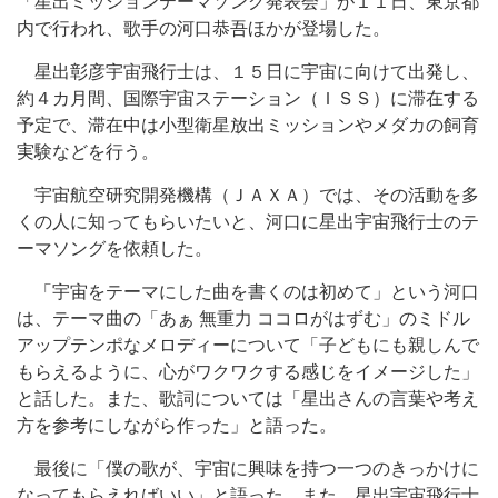
「星出ミッションテーマソング発表会」が１１日、東京都
内で行われ、歌手の河口恭吾ほかが登場した。
星出彰彦宇宙飛行士は、１５日に宇宙に向けて出発し、
約４カ月間、国際宇宙ステーション（ＩＳＳ）に滞在する
予定で、滞在中は小型衛星放出ミッションやメダカの飼育
実験などを行う。
宇宙航空研究開発機構（ＪＡＸＡ）では、その活動を多
くの人に知ってもらいたいと、河口に星出宇宙飛行士のテ
ーマソングを依頼した。
「宇宙をテーマにした曲を書くのは初めて」という河口
は、テーマ曲の「あぁ 無重力 ココロがはずむ」のミドル
アップテンポなメロディーについて「子どもにも親しんで
もらえるように、心がワクワクする感じをイメージした」
と話した。また、歌詞については「星出さんの言葉や考え
方を参考にしながら作った」と語った。
最後に「僕の歌が、宇宙に興味を持つ一つのきっかけに
なってもらえればいい」と語った。また、星出宇宙飛行士