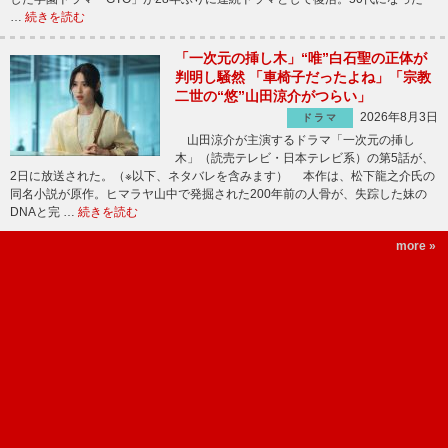
…
続きを読む
「一次元の挿し木」“唯”白石聖の正体が
判明し騒然 「車椅子だったよね」「宗教
二世の“悠”山田涼介がつらい」
2026年8月3日
ドラマ
山田涼介が主演するドラマ「一次元の挿し
木」（読売テレビ・日本テレビ系）の第5話が、
2日に放送された。（※以下、ネタバレを含みます） 本作は、松下龍之介氏の
同名小説が原作。ヒマラヤ山中で発掘された200年前の人骨が、失踪した妹の
DNAと完 …
続きを読む
more »