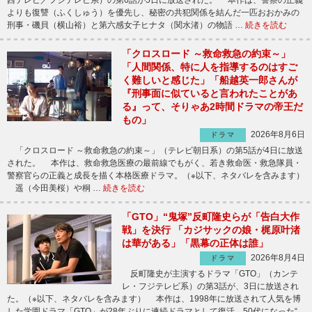
よりも復讐（ふくしゅう）を優先し、秘密の共犯関係を結んだ一匹おおかみの
刑事・磯貝（横山裕）と第六感女子ヒナタ（関水渚）の物語 …
続きを読む
「クロスロード ～救命救急の約束～」
「人間関係、特に人を指導するのはすご
く難しいと感じた」「船越英一郎さんが
『刑事面に似ていると言われたことがあ
る』って、そりゃあ2時間ドラマの帝王だ
もの」
2026年8月6日
ドラマ
「クロスロード ～救命救急の約束～」（テレビ朝日系）の第5話が4日に放送
された。 本作は、救命救急医療の最前線でもがく、若き救命医・救急隊員・
警察官らの正義と成長を描く本格医療ドラマ。（※以下、ネタバレを含みます）
遥（今田美桜）や桐 …
続きを読む
「GTO」“鬼塚”反町隆史らが「告白大作
戦」を決行 「カジサックの娘・梶原叶渚
は華がある」「黒幕の正体は誰」
2026年8月4日
ドラマ
反町隆史が主演するドラマ「GTO」（カンテ
レ・フジテレビ系）の第3話が、3日に放送され
た。（※以下、ネタバレを含みます） 本作は、1998年に放送されて人気を博
した学園ドラマ「GTO」が28年ぶりに連続ドラマとして復活。50代になった“