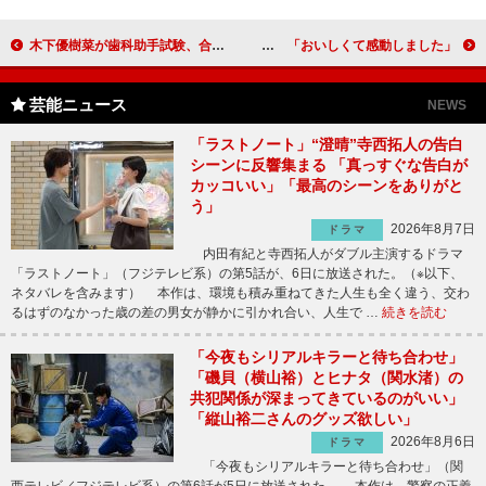
木下優樹菜が歯科助手試験、合格 「おバカキャラを卒業します」
ぐっさん、本気でカレーパン開発 「おいしくて感動しました」
芸能ニュース
NEWS
「ラストノート」“澄晴”寺西拓人の告白
シーンに反響集まる 「真っすぐな告白が
カッコいい」「最高のシーンをありがと
う」
2026年8月7日
ドラマ
内田有紀と寺西拓人がダブル主演するドラマ
「ラストノート」（フジテレビ系）の第5話が、6日に放送された。（※以下、
ネタバレを含みます） 本作は、環境も積み重ねてきた人生も全く違う、交わ
るはずのなかった歳の差の男女が静かに引かれ合い、人生で …
続きを読む
「今夜もシリアルキラーと待ち合わせ」
「磯貝（横山裕）とヒナタ（関水渚）の
共犯関係が深まってきているのがいい」
「縦山裕二さんのグッズ欲しい」
2026年8月6日
ドラマ
「今夜もシリアルキラーと待ち合わせ」（関
西テレビ／フジテレビ系）の第6話が5日に放送された。 本作は、警察の正義