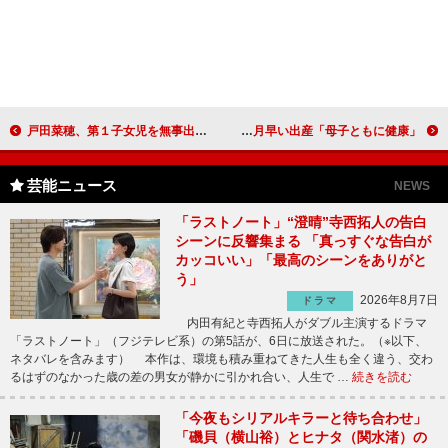
戸田菜穂、第１子女児を無事出産 「あらためて、母に感謝」
相田翔子、女児を無事出産 約２カ月早い出産「母子ともに健康」
芸能ニュース
NEWS
「ラストノート」“澄晴”寺西拓人の告白
シーンに反響集まる 「真っすぐな告白が
カッコいい」「最高のシーンをありがと
う」
2026年8月7日
ドラマ
内田有紀と寺西拓人がダブル主演するドラマ
「ラストノート」（フジテレビ系）の第5話が、6日に放送された。（※以下、
ネタバレを含みます） 本作は、環境も積み重ねてきた人生も全く違う、交わ
るはずのなかった歳の差の男女が静かに引かれ合い、人生で …
続きを読む
「今夜もシリアルキラーと待ち合わせ」
「磯貝（横山裕）とヒナタ（関水渚）の