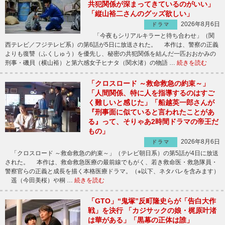
共犯関係が深まってきているのがいい」
「縦山裕二さんのグッズ欲しい」
2026年8月6日
ドラマ
「今夜もシリアルキラーと待ち合わせ」（関
西テレビ／フジテレビ系）の第6話が5日に放送された。 本作は、警察の正義
よりも復讐（ふくしゅう）を優先し、秘密の共犯関係を結んだ一匹おおかみの
刑事・磯貝（横山裕）と第六感女子ヒナタ（関水渚）の物語 …
続きを読む
「クロスロード ～救命救急の約束～」
「人間関係、特に人を指導するのはすご
く難しいと感じた」「船越英一郎さんが
『刑事面に似ていると言われたことがあ
る』って、そりゃあ2時間ドラマの帝王だ
もの」
2026年8月6日
ドラマ
「クロスロード ～救命救急の約束～」（テレビ朝日系）の第5話が4日に放送
された。 本作は、救命救急医療の最前線でもがく、若き救命医・救急隊員・
警察官らの正義と成長を描く本格医療ドラマ。（※以下、ネタバレを含みます）
遥（今田美桜）や桐 …
続きを読む
「GTO」“鬼塚”反町隆史らが「告白大作
戦」を決行 「カジサックの娘・梶原叶渚
は華がある」「黒幕の正体は誰」