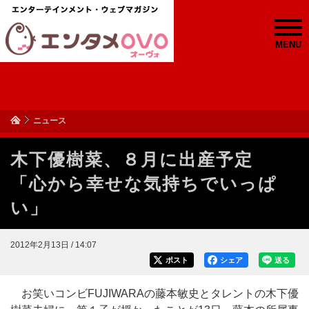
MENU
ニュース
木下優樹菜、８月に出産予定
「心から幸せな気持ちでいっぱ
い」
2012年2月13日 / 14:07
ポスト
シェア
送る
お笑いコンビFUJIWARAの藤本敏史とタレントの木下優