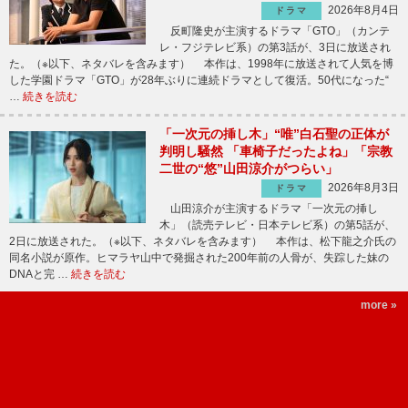
2026年8月4日
ドラマ
反町隆史が主演するドラマ「GTO」（カンテ
レ・フジテレビ系）の第3話が、3日に放送され
た。（※以下、ネタバレを含みます） 本作は、1998年に放送されて人気を博
した学園ドラマ「GTO」が28年ぶりに連続ドラマとして復活。50代になった“
…
続きを読む
「一次元の挿し木」“唯”白石聖の正体が
判明し騒然 「車椅子だったよね」「宗教
二世の“悠”山田涼介がつらい」
2026年8月3日
ドラマ
山田涼介が主演するドラマ「一次元の挿し
木」（読売テレビ・日本テレビ系）の第5話が、
2日に放送された。（※以下、ネタバレを含みます） 本作は、松下龍之介氏の
同名小説が原作。ヒマラヤ山中で発掘された200年前の人骨が、失踪した妹の
DNAと完 …
続きを読む
more »