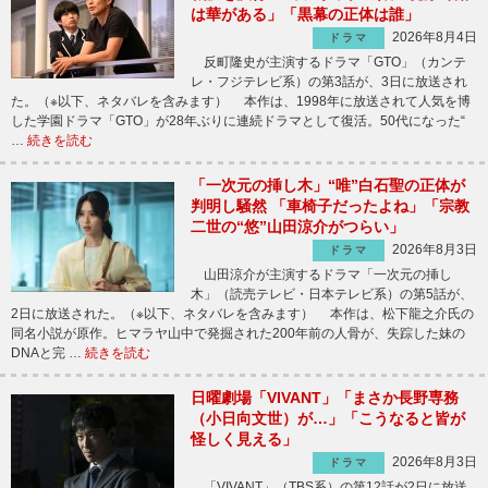
は華がある」「黒幕の正体は誰」
2026年8月4日
ドラマ
反町隆史が主演するドラマ「GTO」（カンテ
レ・フジテレビ系）の第3話が、3日に放送され
た。（※以下、ネタバレを含みます） 本作は、1998年に放送されて人気を博
した学園ドラマ「GTO」が28年ぶりに連続ドラマとして復活。50代になった“
…
続きを読む
「一次元の挿し木」“唯”白石聖の正体が
判明し騒然 「車椅子だったよね」「宗教
二世の“悠”山田涼介がつらい」
2026年8月3日
ドラマ
山田涼介が主演するドラマ「一次元の挿し
木」（読売テレビ・日本テレビ系）の第5話が、
2日に放送された。（※以下、ネタバレを含みます） 本作は、松下龍之介氏の
同名小説が原作。ヒマラヤ山中で発掘された200年前の人骨が、失踪した妹の
DNAと完 …
続きを読む
日曜劇場「VIVANT」「まさか長野専務
（小日向文世）が…」「こうなると皆が
怪しく見える」
2026年8月3日
ドラマ
「VIVANT」（TBS系）の第12話が2日に放送