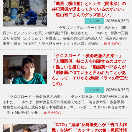
「磯貝（横山裕）とヒナタ（関水渚）の
共犯関係が深まってきているのがいい」
「縦山裕二さんのグッズ欲しい」
2026年8月6日
ドラマ
「今夜もシリアルキラーと待ち合わせ」（関
西テレビ／フジテレビ系）の第6話が5日に放送された。 本作は、警察の正義
よりも復讐（ふくしゅう）を優先し、秘密の共犯関係を結んだ一匹おおかみの
刑事・磯貝（横山裕）と第六感女子ヒナタ（関水渚）の物語 …
続きを読む
「クロスロード ～救命救急の約束～」
「人間関係、特に人を指導するのはすご
く難しいと感じた」「船越英一郎さんが
『刑事面に似ていると言われたことがあ
る』って、そりゃあ2時間ドラマの帝王だ
もの」
2026年8月6日
ドラマ
「クロスロード ～救命救急の約束～」（テレビ朝日系）の第5話が4日に放送
された。 本作は、救命救急医療の最前線でもがく、若き救命医・救急隊員・
警察官らの正義と成長を描く本格医療ドラマ。（※以下、ネタバレを含みます）
遥（今田美桜）や桐 …
続きを読む
「GTO」“鬼塚”反町隆史らが「告白大作
戦」を決行 「カジサックの娘・梶原叶渚