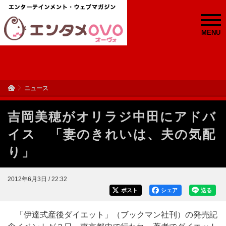
MENU
ニュース
吉岡美穂がオリラジ中田にアドバ
イス 「妻のきれいは、夫の気配
り」
2012年6月3日 / 22:32
ポスト
シェア
送る
「伊達式産後ダイエット」（ブックマン社刊）の発売記