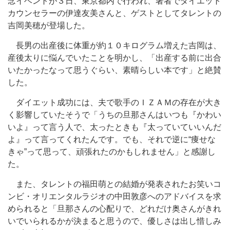
念イベントが３日、東京都内で行われ、著者でダイエット
カウンセラーの伊達友美さんと、ゲストとしてタレントの
吉岡美穂が登場した。
長男の出産後に体重が約１０キログラム増えた吉岡は、
産後太りに悩んでいたことを明かし、「出産する前に出合
いたかったなって思うぐらい、素晴らしい本です」と絶賛
した。
ダイエット成功には、夫で歌手のＩＺＡＭの存在が大き
く影響していたそうで「うちの旦那さんはいつも『かわい
いよ』って言う人で、太ったときも『太っていていいんだ
よ』って言ってくれたんです。でも、それで逆に“痩せな
きゃ”って思って、頑張れたのかもしれません」と感謝し
た。
また、タレントの福田萌との結婚が発表されたお笑いコ
ンビ・オリエンタルラジオの中田敦彦へのアドバイスを求
められると「旦那さんの心配りで、どれだけ奥さんがきれ
いでいられるかが決まると思うので、優しさは出し惜しみ