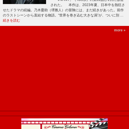
された。 本作は、2023年夏、日本中を熱狂さ
せたドラマの続編。乃木憂助（堺雅人）の冒険には、まだ続きがあった。前作
のラストシーンから直結する物語。“世界を巻き込む大きな渦”が、ついに別 …
続きを読む
more »