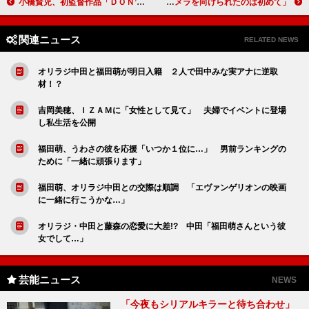
小橋賢児、初監督作品「ＤＯＮ’Ｔ ＳＴＯＰ」 「あきらめなければ、なんだってできる」
加藤ミリヤ１０００のレンズに大興奮 「こんなにカメラを向けられたのは初めて」
関連ニュース
RELATED NEWS
オリラジ中田と福田萌が明日入籍 ２人で田中みな実アナに逆取
材！？
吉岡美穂、ＩＺＡＭに「女性として見て」 夫婦でイベントに登場
し私生活を公開
福田萌、うわさの彼を応援「いつか１位に…」 男前ランキングの
ために「一緒に頑張ります」
福田萌、オリラジ中田との交際は順調 「エヴァンゲリオンの映画
に一緒に行こうかな…」
オリラジ・中田と藤森の恋愛に大差!? 中田「福田萌さんという彼
女でして…」
芸能ニュース
NEWS
「今夜もシリアルキラーと待ち合わせ」