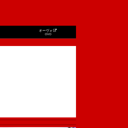
オーヴォ
OVO