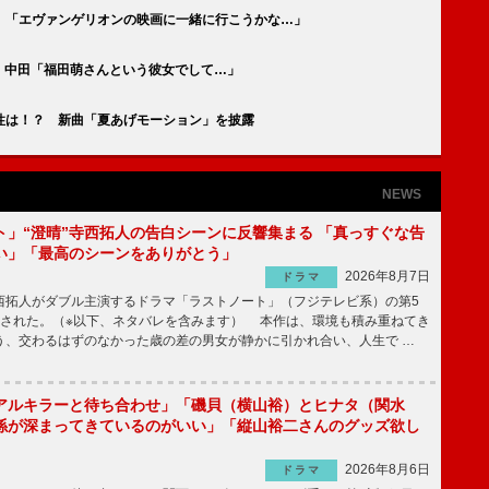
 「エヴァンゲリオンの映画に一緒に行こうかな…」
 中田「福田萌さんという彼女でして…」
性は！？ 新曲「夏あげモーション」を披露
NEWS
ト」“澄晴”寺西拓人の告白シーンに反響集まる 「真っすぐな告
い」「最高のシーンをありがとう」
2026年8月7日
ドラマ
拓人がダブル主演するドラマ「ラストノート」（フジテレビ系）の第5
送された。（※以下、ネタバレを含みます） 本作は、環境も積み重ねてき
う、交わるはずのなかった歳の差の男女が静かに引かれ合い、人生で …
アルキラーと待ち合わせ」「磯貝（横山裕）とヒナタ（関水
係が深まってきているのがいい」「縦山裕二さんのグッズ欲し
2026年8月6日
ドラマ