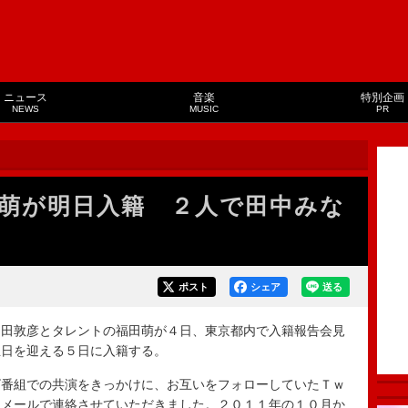
ニュース
音楽
特別企画
NEWS
MUSIC
PR
萌が明日入籍 ２人で田中みな
ポスト
シェア
送る
田敦彦とタレントの福田萌が４日、東京都内で入籍報告会見
生日を迎える５日に入籍する。
番組での共演をきっかけに、お互いをフォローしていたＴｗ
トメールで連絡させていただきました。２０１１年の１０月か