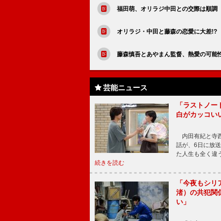
福田萌、オリラジ中田との交際は順調
オリラジ・中田と藤森の恋愛に大差!?
藤森慎吾とあやまん監督、熱愛の可能
芸能ニュース
「ラストノー
白がカッコい
内田有紀と寺西
話が、6日に放
た人生も全く違
続きを読む
「今夜もシリ
渚）の共犯関
い」