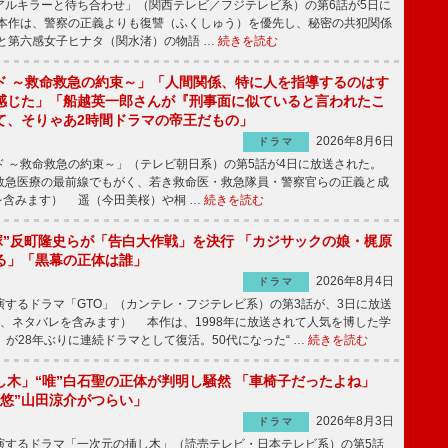
ルキラーと待ち合わせ」（関西テレビ／フジテレビ系）の第6話が5日に
本作は、警察の正義よりも復讐（ふくしゅう）を優先し、秘密の共犯関係
と第六感女子ヒナタ（関水渚）の物語 …
続きを読む
ド ～救命救急の約束～」「人間関係、特に人を指導するのはす
感じた」「船越英一郎さんが『刑事面に似ていると言われたこ
て、そりゃあ2時間ドラマの帝王だもの」
2026年8月6日
ドラマ
 ～救命救急の約束～」（テレビ朝日系）の第5話が4日に放送された。
急医療の最前線でもがく、若き救命医・救急隊員・警察官らの正義と成
を含みます） 遥（今田美桜）や桐 …
続きを読む
鬼塚”反町隆史らが「告白大作戦」を決行 「カジサックの娘・梶原
る」「黒幕の正体は誰」
2026年8月4日
ドラマ
するドラマ「GTO」（カンテレ・フジテレビ系）の第3話が、3日に放送
下、ネタバレを含みます） 本作は、1998年に放送されて人気を博した学
」が28年ぶりに連続ドラマとして復活。50代になった“ …
続きを読む
し木」“唯”白石聖の正体が判明し騒然 「車椅子だったよね」
“悠”山田涼介がつらい」
2026年8月3日
ドラマ
するドラマ「一次元の挿し木」（読売テレビ・日本テレビ系）の第5話