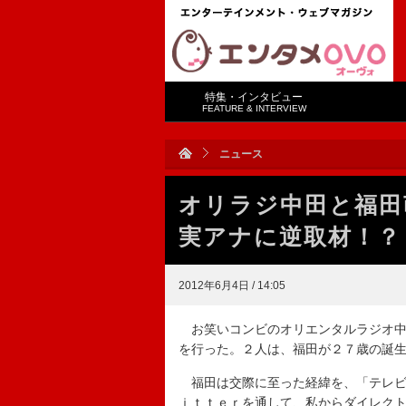
特集・インタビュー
FEATURE & INTERVIEW
ニュース
オリラジ中田と福田
実アナに逆取材！？
2012年6月4日 / 14:05
お笑いコンビのオリエンタルラジオ中
を行った。２人は、福田が２７歳の誕
福田は交際に至った経緯を、「テレビ
ｉｔｔｅｒを通して、私からダイレク