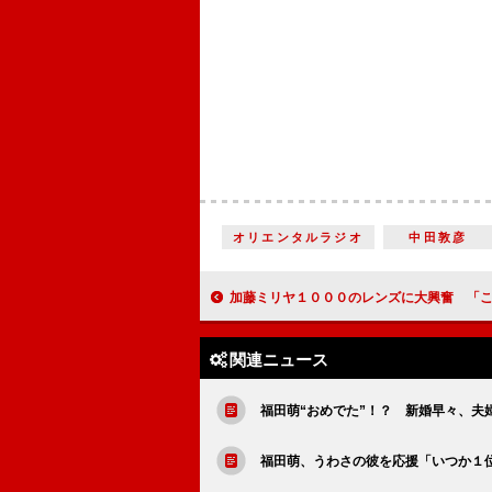
オリエンタルラジオ
中田敦彦
加藤ミリヤ１０００のレンズに大興奮 「こんなにカメラを向けられた
関連ニュース
福田萌“おめでた”！？ 新婚早々、夫
福田萌、うわさの彼を応援「いつか１