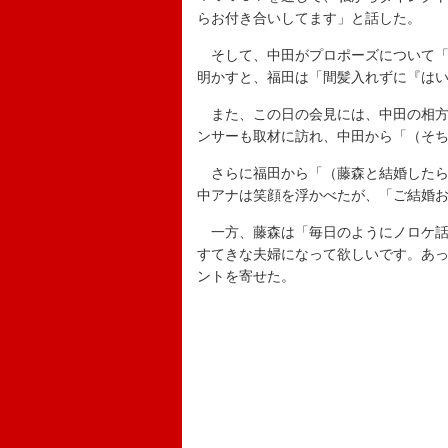
らお付き合いしてます」と話した。
そして、中田がプロポーズについて「
明かすと、福田は「間髪入れずに『は
また、この日の会見には、中田の相方
ンサーも取材に訪れ、中田から「（そ
さらに福田から「（藤森と結婚したら
中アナは笑顔を浮かべたが、「ご結婚
一方、藤森は「毎日のようにノロケ話
すてきな夫婦になって欲しいです。あ
ントを寄せた。