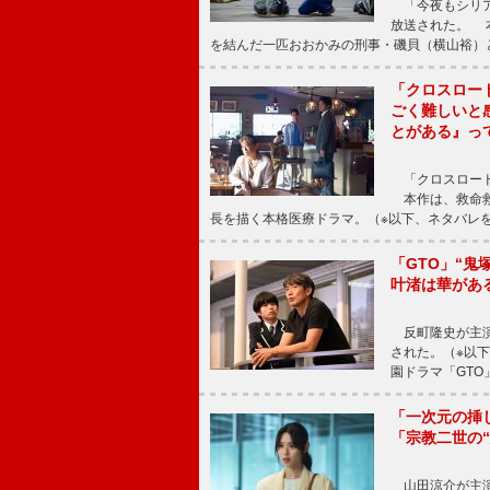
「今夜もシリア
放送された。 
を結んだ一匹おおかみの刑事・磯貝（横山裕）
「クロスロー
ごく難しいと
とがある』っ
「クロスロード
本作は、救命救
長を描く本格医療ドラマ。（※以下、ネタバレ
「GTO」“
叶渚は華があ
反町隆史が主演
された。（※以
園ドラマ「GTO
「一次元の挿
「宗教二世の
山田涼介が主演