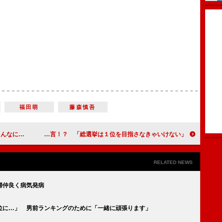
福田萌
藤森慎吾
のは初めて」
ＡＫＢ高橋みなみがセンター取りを宣言！？ 「総選挙は１位を目指さなきゃいけない」
RELATED NEWS
婦仲良く病気発病
位に…」 男前ランキングのために「一緒に頑張ります」