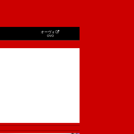
オーヴォ
OVO