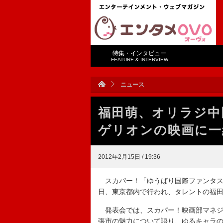
特集・インタビュー
FEATURE & INTERVIEW
ニュース
福田萌、オリラジ中
ゲリオンの映画に一
2012年2月15日 / 19:36
スカパー！「ゆうばり国際ファンタステ
日、東京都内で行われ、タレントの福
発表会では、スカパー！映画部マネジ
張市の魅力について語り、ゆるキャラ