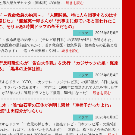
と第六感女子ヒナタ（関水渚）の物語 …
続きを読む
ド ～救命救急の約束～」「人間関係、特に人を指導するのはす
感じた」「船越英一郎さんが『刑事面に似ていると言われたこ
て、そりゃあ2時間ドラマの帝王だもの」
2026年8月6日
ドラマ
 ～救命救急の約束～」（テレビ朝日系）の第5話が4日に放送された。
急医療の最前線でもがく、若き救命医・救急隊員・警察官らの正義と成
を含みます） 遥（今田美桜）や桐 …
続きを読む
鬼塚”反町隆史らが「告白大作戦」を決行 「カジサックの娘・梶原
る」「黒幕の正体は誰」
2026年8月4日
ドラマ
するドラマ「GTO」（カンテレ・フジテレビ系）の第3話が、3日に放送
下、ネタバレを含みます） 本作は、1998年に放送されて人気を博した学
」が28年ぶりに連続ドラマとして復活。50代になった“ …
続きを読む
し木」“唯”白石聖の正体が判明し騒然 「車椅子だったよね」
“悠”山田涼介がつらい」
2026年8月3日
ドラマ
するドラマ「一次元の挿し木」（読売テレビ・日本テレビ系）の第5話
された。（※以下、ネタバレを含みます） 本作は、松下龍之介氏の同名小
ヤ山中で発掘された200年前の人骨が、失踪した妹のDNAと完 …
続きを