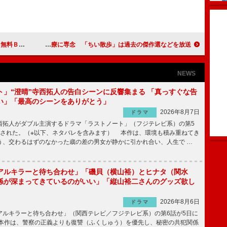
e」が開局！
地井武男、心不全の精査と治療に専念 「ちい散歩」は過去の傑作選などを放送
NEWS
ト」“澄晴”寺西拓人の告白シーンに反響集まる 「真っすぐな告
い」「最高のシーンをありがとう」
2026年8月7日
ドラマ
拓人がダブル主演するドラマ「ラストノート」（フジテレビ系）の第5
送された。（※以下、ネタバレを含みます） 本作は、環境も積み重ねてき
う、交わるはずのなかった歳の差の男女が静かに引かれ合い、人生で …
アルキラーと待ち合わせ」「磯貝（横山裕）とヒナタ（関水
係が深まってきているのがいい」「縦山裕二さんのグッズ欲し
2026年8月6日
ドラマ
ルキラーと待ち合わせ」（関西テレビ／フジテレビ系）の第6話が5日に
本作は、警察の正義よりも復讐（ふくしゅう）を優先し、秘密の共犯関係