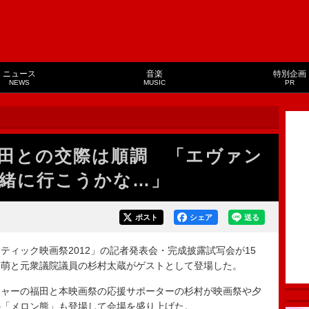
ニュース
音楽
特別企画
NEWS
MUSIC
PR
田との交際は順調 「エヴァン
緒に行こうかな…」
ポスト
シェア
送る
ィック映画祭2012」の記者発表会・完成披露試写会が15
田萌と元衆議院議員の杉村太蔵がゲストとして登場した。
ャーの福田と本映画祭の応援サポーターの杉村が映画祭や夕
の「メロン熊」も登場して会場を盛り上げた。