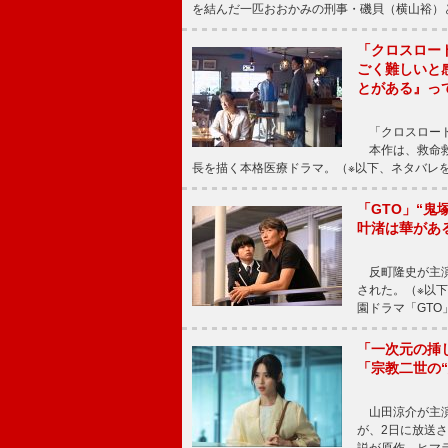
を結んだ一匹おおかみの刑事・磯貝（横山裕）
「クロスロー
ごく難しいと
とがある』っ
「クロスロード
本作は、救命救
長を描く本格医療ドラマ。（※以下、ネタバレ
「GTO」“
叶渚は華があ
反町隆史が主演
された。（※以
園ドラマ「GTO
「一次元の挿
「宗教二世の
山田涼介が主演
が、2日に放送
説が原作。ヒマラ