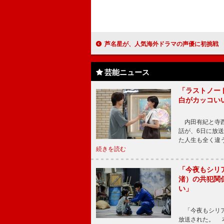
芦名星が、人気海外ドラマの声優に初挑戦 無料ＢＳチャンネル「Dlif
芸能ニュース
「ラストノー
白がカッコい
内田有紀と寺西
話が、6日に放
た人生も全く違
続きを読む
「今夜もシリ
渚）の共犯関
い」
「今夜もシリア
放送された。 