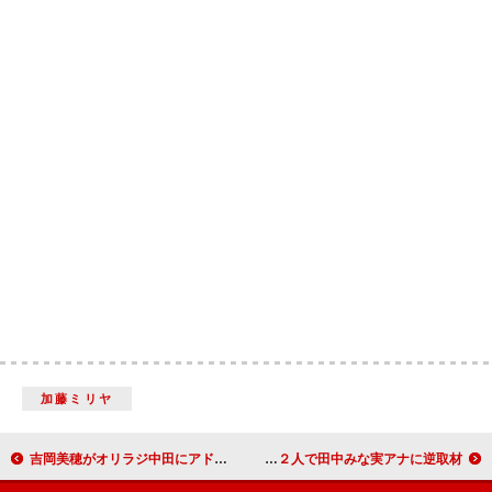
加藤ミリヤ
吉岡美穂がオリラジ中田にアドバイス 「妻のきれいは、夫の気配り」
オリラジ中田と福田萌が明日入籍 ２人で田中みな実アナに逆取材！？