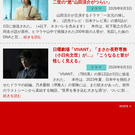
二世の“悠”山田涼介がつらい」
2026年8月3日
ドラマ
山田涼介が主演するドラマ「一次元の挿し
木」（読売テレビ・日本テレビ系）の第5話が、
2日に放送された。（※以下、ネタバレを含みます） 本作は、松下龍之介氏の
同名小説が原作。ヒマラヤ山中で発掘された200年前の人骨が、失踪した妹の
DNAと完 …
続きを読む
日曜劇場「VIVANT」「まさか長野専務
（小日向文世）が…」「こうなると皆が
怪しく見える」
2026年8月3日
ドラマ
「VIVANT」（TBS系）の第12話が2日に放送
された。 本作は、2023年夏、日本中を熱狂さ
せたドラマの続編。乃木憂助（堺雅人）の冒険には、まだ続きがあった。前作
のラストシーンから直結する物語。“世界を巻き込む大きな渦”が、ついに別 …
続きを読む
more »