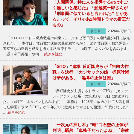
「人間関係、特に人を指導するのはすご
く難しいと感じた」「船越英一郎さんが
『刑事面に似ていると言われたことがあ
る』って、そりゃあ2時間ドラマの帝王だ
もの」
2026年8月6日
ドラマ
「クロスロード ～救命救急の約束～」（テレビ朝日系）の第5話が4日に放送
された。 本作は、救命救急医療の最前線でもがく、若き救命医・救急隊員・
警察官らの正義と成長を描く本格医療ドラマ。（※以下、ネタバレを含みます）
遥（今田美桜）や桐 …
続きを読む
「GTO」“鬼塚”反町隆史らが「告白大作
戦」を決行 「カジサックの娘・梶原叶渚
は華がある」「黒幕の正体は誰」
2026年8月4日
ドラマ
反町隆史が主演するドラマ「GTO」（カンテ
レ・フジテレビ系）の第3話が、3日に放送され
た。（※以下、ネタバレを含みます） 本作は、1998年に放送されて人気を博
した学園ドラマ「GTO」が28年ぶりに連続ドラマとして復活。50代になった“
…
続きを読む
「一次元の挿し木」“唯”白石聖の正体が
判明し騒然 「車椅子だったよね」「宗教