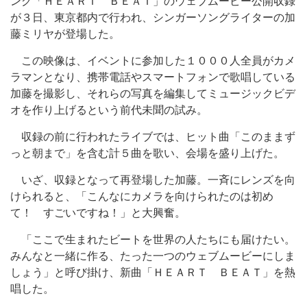
ング「ＨＥＡＲＴ ＢＥＡＴ」のウェブムービー公開収録
が３日、東京都内で行われ、シンガーソングライターの加
藤ミリヤが登場した。
この映像は、イベントに参加した１０００人全員がカメ
ラマンとなり、携帯電話やスマートフォンで歌唱している
加藤を撮影し、それらの写真を編集してミュージックビデ
オを作り上げるという前代未聞の試み。
収録の前に行われたライブでは、ヒット曲「このままず
っと朝まで」を含む計５曲を歌い、会場を盛り上げた。
いざ、収録となって再登場した加藤。一斉にレンズを向
けられると、「こんなにカメラを向けられたのは初め
て！ すごいですね！」と大興奮。
「ここで生まれたビートを世界の人たちにも届けたい。
みんなと一緒に作る、たった一つのウェブムービーにしま
しょう」と呼び掛け、新曲「ＨＥＡＲＴ ＢＥＡＴ」を熱
唱した。