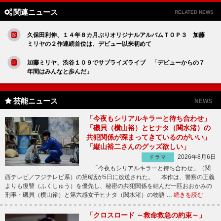
関連ニュース
RELATED NEWS
久保田利伸、１４年８カ月ぶりオリジナルアルバムＴＯＰ３ 加藤
ミリヤの２作連続首位は、デビュー以来初めて
加藤ミリヤ、渋谷１０９でサプライズライブ 「デビューからの７
年間はみんなと歩んだ」
芸能ニュース
NEWS
「今夜もシリアルキラーと待ち合わせ」
「磯貝（横山裕）とヒナタ（関水渚）の
共犯関係が深まってきているのがいい」
「縦山裕二さんのグッズ欲しい」
2026年8月6日
ドラマ
「今夜もシリアルキラーと待ち合わせ」（関
西テレビ／フジテレビ系）の第6話が5日に放送された。 本作は、警察の正義
よりも復讐（ふくしゅう）を優先し、秘密の共犯関係を結んだ一匹おおかみの
刑事・磯貝（横山裕）と第六感女子ヒナタ（関水渚）の物語 …
続きを読む
「クロスロード ～救命救急の約束～」