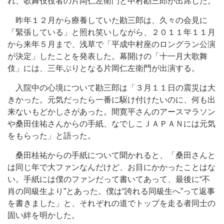
れ、歌舞伎役者の片岡仁左衛門と中村勘三郎が出席した。
昨年１２月から療養していた勘三郎は、久々の会見に
「緊張している」と照れ笑いしながら、２０１１年１１月
から来年５月まで、浅草で「平成中村座のロングラン公演
が決定」したことを発表した。幕開けの「十一月大歌舞
伎」には、三年ぶりとなる片岡仁左衛門が出演する。
入院中の心境について勘三郎は「３月１１日の震災は大
きかった。元気だったら一番に駆け付けたいのに、何も出
来ないもどかしさがあった。間寛平さんのアースマラソン
や桑田佳祐さんからの手紙、なでしこＪＡＰＡＮには元気
をもらった」と語った。
桑田桂祐からの手紙について聞かれると、「桑田さんと
は同じ年で大ファンなんだけど、お目にかかったことはな
い。手紙には僕のファンだって書いてあって、最後に“不
肖の同級生より”とあった。僕は“誇れる同級生へ”って返事
を書きました」と、それぞれの道でトップを走る者同士の
固い絆を明かした。