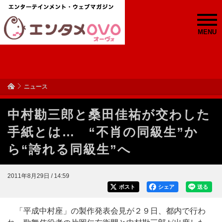
MENU
ニュース
中村勘三郎と桑田佳祐が交わした
手紙とは… “不肖の同級生”か
ら“誇れる同級生”へ
2011年8月29日 / 14:59
ポスト
シェア
送る
「平成中村座」の製作発表会見が２９日、都内で行わ