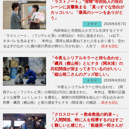
「ラストノート」“澄晴”寺西拓人の告白
シーンに反響集まる 「真っすぐな告白が
カッコいい」「最高のシーンをありがと
う」
2026年8月7日
ドラマ
内田有紀と寺西拓人がダブル主演するドラマ
「ラストノート」（フジテレビ系）の第5話が、6日に放送された。（※以下、
ネタバレを含みます） 本作は、環境も積み重ねてきた人生も全く違う、交わ
るはずのなかった歳の差の男女が静かに引かれ合い、人生で …
続きを読む
「今夜もシリアルキラーと待ち合わせ」
「磯貝（横山裕）とヒナタ（関水渚）の
共犯関係が深まってきているのがいい」
「縦山裕二さんのグッズ欲しい」
2026年8月6日
ドラマ
「今夜もシリアルキラーと待ち合わせ」（関
西テレビ／フジテレビ系）の第6話が5日に放送された。 本作は、警察の正義
よりも復讐（ふくしゅう）を優先し、秘密の共犯関係を結んだ一匹おおかみの
刑事・磯貝（横山裕）と第六感女子ヒナタ（関水渚）の物語 …
続きを読む
「クロスロード ～救命救急の約束～」
「人間関係、特に人を指導するのはすご
く難しいと感じた」「船越英一郎さんが