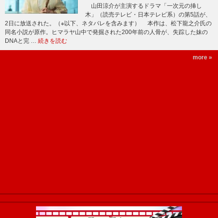
山田涼介が主演するドラマ「一次元の挿し
木」（読売テレビ・日本テレビ系）の第5話が、
2日に放送された。（※以下、ネタバレを含みます） 本作は、松下龍之介氏の
同名小説が原作。ヒマラヤ山中で発掘された200年前の人骨が、失踪した妹の
DNAと完 …
続きを読む
more »