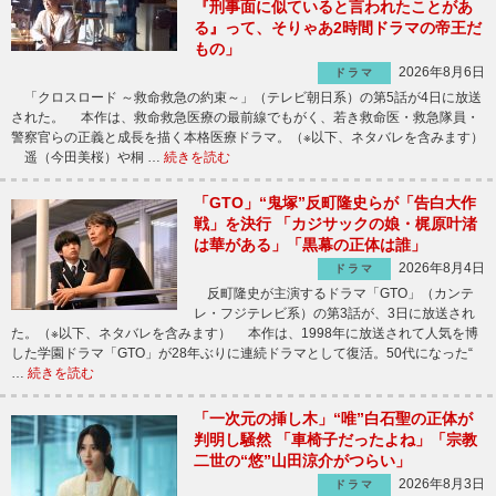
『刑事面に似ていると言われたことがあ
る』って、そりゃあ2時間ドラマの帝王だ
もの」
2026年8月6日
ドラマ
「クロスロード ～救命救急の約束～」（テレビ朝日系）の第5話が4日に放送
された。 本作は、救命救急医療の最前線でもがく、若き救命医・救急隊員・
警察官らの正義と成長を描く本格医療ドラマ。（※以下、ネタバレを含みます）
遥（今田美桜）や桐 …
続きを読む
「GTO」“鬼塚”反町隆史らが「告白大作
戦」を決行 「カジサックの娘・梶原叶渚
は華がある」「黒幕の正体は誰」
2026年8月4日
ドラマ
反町隆史が主演するドラマ「GTO」（カンテ
レ・フジテレビ系）の第3話が、3日に放送され
た。（※以下、ネタバレを含みます） 本作は、1998年に放送されて人気を博
した学園ドラマ「GTO」が28年ぶりに連続ドラマとして復活。50代になった“
…
続きを読む
「一次元の挿し木」“唯”白石聖の正体が
判明し騒然 「車椅子だったよね」「宗教
二世の“悠”山田涼介がつらい」
2026年8月3日
ドラマ