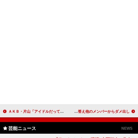
ＡＫＢ・片山「アイドルだってブルース歌える」 紳助さん引退に「本音は戻ってきて」と森公美子
アイドリング！！！は甘～いカフェラテが好き 外岡「ブラック好き」と答え他のメンバーからダメ出し
芸能ニュース
NEWS