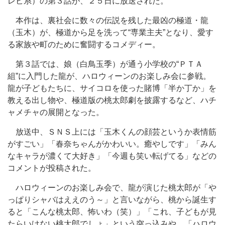
レビ系）の第３話が、２５日に放送された。
本作は、裏社会に数々の伝説を残した最凶の極道・龍
（玉木）が、極道から足を洗って“専業主夫”となり、愛す
る家族や町のために奮闘するコメディー。
第３話では、娘（白鳥玉季）が通う小学校の“ＰＴＡ
組”に入門した龍が、ハロウィーンのお楽しみ会に参戦。
龍が子どもたちに、サイコロを使った賭博「半か丁か」を
教える出し物や、極道版の桃太郎劇を披露するなど、ハチ
ャメチャの展開となった。
放送中、ＳＮＳ上には「玉木くんの顔芸というか表情筋
がすごい」「春奈ちゃんがかわいい。癒やしです」「みん
なキャラが濃くて大好き」「今週も笑い転げてる」などの
コメントが投稿された。
ハロウィーンのお楽しみ会で、龍が演じた桃太郎が「や
っぱりシャバはええのう～」と言いながら、桃から誕生す
ると「こんな桃太郎、怖いわ（笑）」「これ、子どもが見
たらいけない桃太郎でしょ」という突っ込みや、「ハロウ