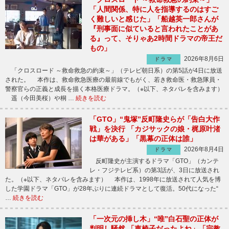
「人間関係、特に人を指導するのはすご
く難しいと感じた」「船越英一郎さんが
『刑事面に似ていると言われたことがあ
る』って、そりゃあ2時間ドラマの帝王だ
もの」
2026年8月6日
ドラマ
「クロスロード ～救命救急の約束～」（テレビ朝日系）の第5話が4日に放送
された。 本作は、救命救急医療の最前線でもがく、若き救命医・救急隊員・
警察官らの正義と成長を描く本格医療ドラマ。（※以下、ネタバレを含みます）
遥（今田美桜）や桐 …
続きを読む
「GTO」“鬼塚”反町隆史らが「告白大作
戦」を決行 「カジサックの娘・梶原叶渚
は華がある」「黒幕の正体は誰」
2026年8月4日
ドラマ
反町隆史が主演するドラマ「GTO」（カンテ
レ・フジテレビ系）の第3話が、3日に放送され
た。（※以下、ネタバレを含みます） 本作は、1998年に放送されて人気を博
した学園ドラマ「GTO」が28年ぶりに連続ドラマとして復活。50代になった“
…
続きを読む
「一次元の挿し木」“唯”白石聖の正体が
判明し騒然 「車椅子だったよね」「宗教