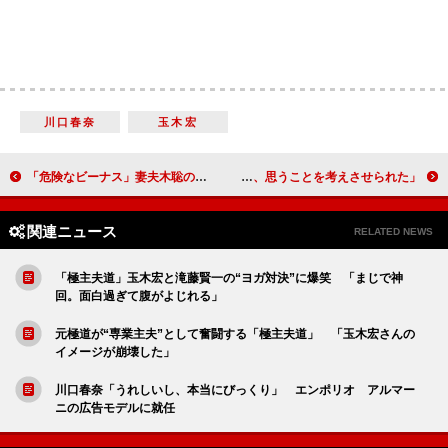
川口春奈
玉木宏
「危険なビーナス」妻夫木聡の演技に賞賛の声 「イケメンなのに情けない感が出てる」
横浜流星、吉高由里子と恋愛映画でＷ主演 「人を愛し、思うことを考えさせられた」
関連ニュース
RELATED NEWS
「極主夫道」玉木宏と滝藤賢一の“ヨガ対決”に爆笑 「まじで神
回。面白過ぎて腹がよじれる」
元極道が“専業主夫”として奮闘する「極主夫道」 「玉木宏さんの
イメージが崩壊した」
川口春奈「うれしいし、本当にびっくり」 エンポリオ アルマー
ニの広告モデルに就任