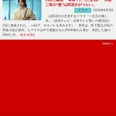
二世の“悠”山田涼介がつらい」
2026年8月3日
ドラマ
山田涼介が主演するドラマ「一次元の挿し
木」（読売テレビ・日本テレビ系）の第5話が、
2日に放送された。（※以下、ネタバレを含みます） 本作は、松下龍之介氏の
同名小説が原作。ヒマラヤ山中で発掘された200年前の人骨が、失踪した妹の
DNAと完 …
続きを読む
more »