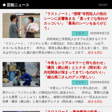
芸能ニュース
NEWS
「ラストノート」“澄晴”寺西拓人の告白
シーンに反響集まる 「真っすぐな告白が
カッコいい」「最高のシーンをありがと
う」
2026年8月7日
ドラマ
内田有紀と寺西拓人がダブル主演するドラマ
「ラストノート」（フジテレビ系）の第5話が、6日に放送された。（※以下、
ネタバレを含みます） 本作は、環境も積み重ねてきた人生も全く違う、交わ
るはずのなかった歳の差の男女が静かに引かれ合い、人生で …
続きを読む
「今夜もシリアルキラーと待ち合わせ」
「磯貝（横山裕）とヒナタ（関水渚）の
共犯関係が深まってきているのがいい」
「縦山裕二さんのグッズ欲しい」
2026年8月6日
ドラマ
「今夜もシリアルキラーと待ち合わせ」（関
西テレビ／フジテレビ系）の第6話が5日に放送された。 本作は、警察の正義
よりも復讐（ふくしゅう）を優先し、秘密の共犯関係を結んだ一匹おおかみの
刑事・磯貝（横山裕）と第六感女子ヒナタ（関水渚）の物語 …
続きを読む
「クロスロード ～救命救急の約束～」