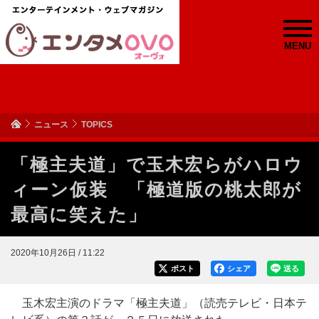
MENU
ニュース
TOPICS
「極主夫道」で玉木宏らがハロウ
ィーン仮装 「極道版の桃太郎が
最高に笑えた」
2020年10月26日 / 11:22
ポスト
シェア
送る
玉木宏主演のドラマ「極主夫道」（読売テレビ・日本テ