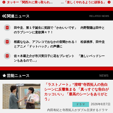
タッキー「関西Jr.に乗っ取られるかも」 「滝沢歌舞伎」４・５月公演が開幕
前田敦子、新番組収録前もマイペース 「楽しくやれるように頑張る」
関連ニュース
RELATED NEWS
田中圭、第１子誕生に笑顔で「かわいいです」 内野聖陽は田中と
のラブシーンに意欲満々？！
桜庭ななみ、アフレコでおなかの音聞かれる！ 松坂桃李、田中圭
とアニメ「ドットハック」の声優に
佐々木蔵之介が市川実日子に花をプレゼント 「激しいベッドシー
ンもあるので…」
芸能ニュース
NEWS
「ラストノート」“澄晴”寺西拓人の告白
シーンに反響集まる 「真っすぐな告白が
カッコいい」「最高のシーンをありがと
う」
2026年8月7日
ドラマ
内田有紀と寺西拓人がダブル主演するドラマ