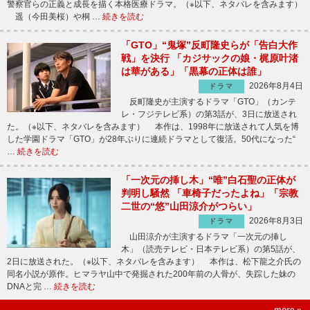
警察官らの正義と成長を描く本格医療ドラマ。（※以下、ネタバレを含みます）
遥（今田美桜）や桐 …
続きを読む
「GTO」“鬼塚”反町隆史らが「告白大作
戦」を決行 「カジサックの娘・梶原叶渚
は華がある」「黒幕の正体は誰」
2026年8月4日
ドラマ
反町隆史が主演するドラマ「GTO」（カンテ
レ・フジテレビ系）の第3話が、3日に放送され
た。（※以下、ネタバレを含みます） 本作は、1998年に放送されて人気を博
した学園ドラマ「GTO」が28年ぶりに連続ドラマとして復活。50代になった“
…
続きを読む
「一次元の挿し木」“唯”白石聖の正体が
判明し騒然 「車椅子だったよね」「宗教
二世の“悠”山田涼介がつらい」
2026年8月3日
ドラマ
山田涼介が主演するドラマ「一次元の挿し
木」（読売テレビ・日本テレビ系）の第5話が、
2日に放送された。（※以下、ネタバレを含みます） 本作は、松下龍之介氏の
同名小説が原作。ヒマラヤ山中で発掘された200年前の人骨が、失踪した妹の
DNAと完 …
続きを読む