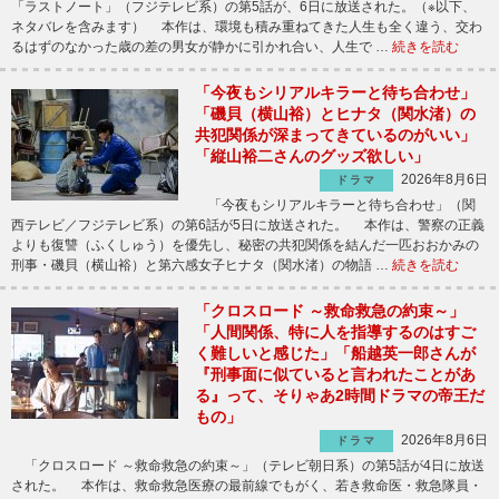
「ラストノート」（フジテレビ系）の第5話が、6日に放送された。（※以下、
ネタバレを含みます） 本作は、環境も積み重ねてきた人生も全く違う、交わ
るはずのなかった歳の差の男女が静かに引かれ合い、人生で …
続きを読む
「今夜もシリアルキラーと待ち合わせ」
「磯貝（横山裕）とヒナタ（関水渚）の
共犯関係が深まってきているのがいい」
「縦山裕二さんのグッズ欲しい」
2026年8月6日
ドラマ
「今夜もシリアルキラーと待ち合わせ」（関
西テレビ／フジテレビ系）の第6話が5日に放送された。 本作は、警察の正義
よりも復讐（ふくしゅう）を優先し、秘密の共犯関係を結んだ一匹おおかみの
刑事・磯貝（横山裕）と第六感女子ヒナタ（関水渚）の物語 …
続きを読む
「クロスロード ～救命救急の約束～」
「人間関係、特に人を指導するのはすご
く難しいと感じた」「船越英一郎さんが
『刑事面に似ていると言われたことがあ
る』って、そりゃあ2時間ドラマの帝王だ
もの」
2026年8月6日
ドラマ
「クロスロード ～救命救急の約束～」（テレビ朝日系）の第5話が4日に放送
された。 本作は、救命救急医療の最前線でもがく、若き救命医・救急隊員・