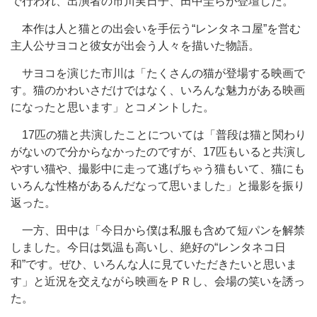
で行われ、出演者の市川実日子、田中圭らが登壇した。
本作は人と猫との出会いを手伝う“レンタネコ屋”を営む
主人公サヨコと彼女が出会う人々を描いた物語。
サヨコを演じた市川は「たくさんの猫が登場する映画で
す。猫のかわいさだけではなく、いろんな魅力がある映画
になったと思います」とコメントした。
17匹の猫と共演したことについては「普段は猫と関わり
がないので分からなかったのですが、17匹もいると共演し
やすい猫や、撮影中に走って逃げちゃう猫もいて、猫にも
いろんな性格があるんだなって思いました」と撮影を振り
返った。
一方、田中は「今日から僕は私服も含めて短パンを解禁
しました。今日は気温も高いし、絶好の“レンタネコ日
和”です。ぜひ、いろんな人に見ていただきたいと思いま
す」と近況を交えながら映画をＰＲし、会場の笑いを誘っ
た。