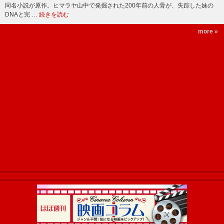
同名小説が原作。ヒマラヤ山中で発掘された200年前の人骨が、失踪した妹の
DNAと完 …
続きを読む
more »