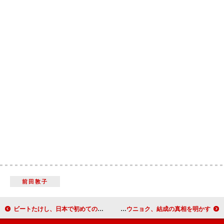
前田敦子
ビートたけし、日本で初めての個展を開催 「僕の描いた絵は価値がない」と照れ笑い
SUPER JUNIORの人気２人組がライブ ドンヘ＆ウニョク、結成の真相を明かす