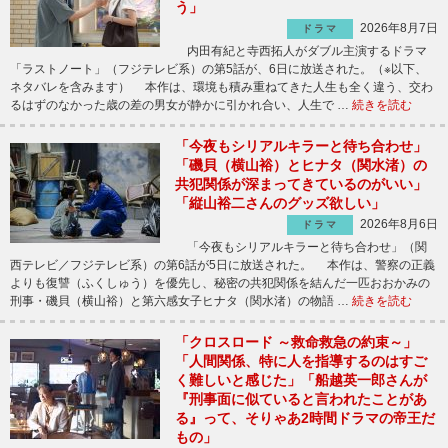
う」
2026年8月7日
ドラマ
内田有紀と寺西拓人がダブル主演するドラマ
「ラストノート」（フジテレビ系）の第5話が、6日に放送された。（※以下、
ネタバレを含みます） 本作は、環境も積み重ねてきた人生も全く違う、交わ
るはずのなかった歳の差の男女が静かに引かれ合い、人生で …
続きを読む
「今夜もシリアルキラーと待ち合わせ」
「磯貝（横山裕）とヒナタ（関水渚）の
共犯関係が深まってきているのがいい」
「縦山裕二さんのグッズ欲しい」
2026年8月6日
ドラマ
「今夜もシリアルキラーと待ち合わせ」（関
西テレビ／フジテレビ系）の第6話が5日に放送された。 本作は、警察の正義
よりも復讐（ふくしゅう）を優先し、秘密の共犯関係を結んだ一匹おおかみの
刑事・磯貝（横山裕）と第六感女子ヒナタ（関水渚）の物語 …
続きを読む
「クロスロード ～救命救急の約束～」
「人間関係、特に人を指導するのはすご
く難しいと感じた」「船越英一郎さんが
『刑事面に似ていると言われたことがあ
る』って、そりゃあ2時間ドラマの帝王だ
もの」