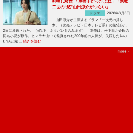
判明し騒然 「車椅子だったよね」「宗教
二世の“悠”山田涼介がつらい」
2026年8月3日
ドラマ
山田涼介が主演するドラマ「一次元の挿し
木」（読売テレビ・日本テレビ系）の第5話が、
2日に放送された。（※以下、ネタバレを含みます） 本作は、松下龍之介氏の
同名小説が原作。ヒマラヤ山中で発掘された200年前の人骨が、失踪した妹の
DNAと完 …
続きを読む
more »