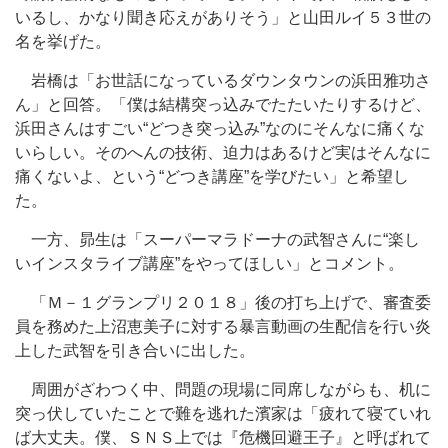
いるし、かなり聞き応えがありそう」と山田ルイ５３世の
名を挙げた。
岩橋は「お世話になっているダウンタウンの浜田雅功さ
ん」と回答。「僕は結構突っ込みでたたいたりするけど、
浜田さんはすごい“どつき突っ込み”なのにそんなに痛くな
いらしい。そのへんの技術、迫力はあるけど実はそんなに
痛くないよ、という“どつき講座”を学びたい」と希望し
た。
一方、昴生は「スーパーマラドーナの武智さんに“楽し
いインスタライブ講座”をやってほしい」とコメント。
「Ｍ－１グランプリ２０１８」後の打ち上げで、審査委
員を務めた上沼恵美子に対する暴言動画の生配信を行い炎
上した武智を引き合いに出した。
周囲がざわつく中、問題の現場に同席しながらも、机に
突っ伏していたことで難を逃れた濱家は「疲れて寝ていれ
ば大丈夫。僕、ＳＮＳ上では『危機回避王子』と呼ばれて