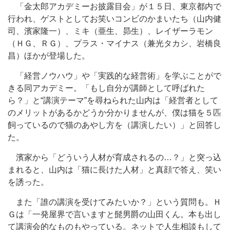
「金太郎アカデミーお披露目会」が１５日、東京都内で
行われ、ゲストとしてお笑いコンビのかまいたち（山内健
司、濱家隆一）、ミキ（亜生、昴生）、レイザーラモン
（ＨＧ、ＲＧ）、プラス・マイナス（兼光タカシ、岩橋良
昌）ほかが登場した。
「経営ノウハウ」や「実践的な経営術」を学ぶことがで
きる同アカデミー。「もし自分が講師として呼ばれた
ら？」と“講演テーマ”を尋ねられた山内は「経営者として
のメリットがあるかどうか分かりませんが、僕は猫を５匹
飼っているので猫のあやし方を（講演したい）」と回答し
た。
濱家から「どういう人材が育成されるの…？」と突っ込
まれると、山内は「猫に長けた人材」と真顔で答え、笑い
を誘った。
また「誰の講演を受けてみたいか？」という質問も。Ｈ
Ｇは「一発屋界で言いますと髭男爵の山田くん。本も出し
て講演会的なものもやっている。ネットで人生相談もして