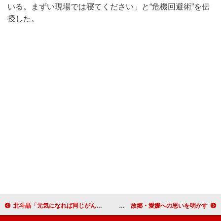
いる。まずい現場では寝てください」と“危機回避術”を伝
授した。
北斗晶「元気になれば同じがんの人にも勇気を与えられる」 前立腺がん公表の宮本亜門へエール
水樹奈々「禁断のレジスタンス」ＭＶ撮影は地元で！ 故郷・愛媛への思いを明かす