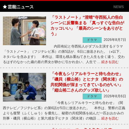
芸能ニュース
NEWS
「ラストノート」“澄晴”寺西拓人の告白
シーンに反響集まる 「真っすぐな告白が
カッコいい」「最高のシーンをありがと
う」
2026年8月7日
ドラマ
内田有紀と寺西拓人がダブル主演するドラマ
「ラストノート」（フジテレビ系）の第5話が、6日に放送された。（※以下、
ネタバレを含みます） 本作は、環境も積み重ねてきた人生も全く違う、交わ
るはずのなかった歳の差の男女が静かに引かれ合い、人生で …
続きを読む
「今夜もシリアルキラーと待ち合わせ」
「磯貝（横山裕）とヒナタ（関水渚）の
共犯関係が深まってきているのがいい」
「縦山裕二さんのグッズ欲しい」
2026年8月6日
ドラマ
「今夜もシリアルキラーと待ち合わせ」（関
西テレビ／フジテレビ系）の第6話が5日に放送された。 本作は、警察の正義
よりも復讐（ふくしゅう）を優先し、秘密の共犯関係を結んだ一匹おおかみの
刑事・磯貝（横山裕）と第六感女子ヒナタ（関水渚）の物語 …
続きを読む