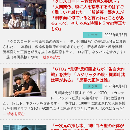
「クロスロード ～救命救急の約束～」
「人間関係、特に人を指導するのはすご
く難しいと感じた」「船越英一郎さんが
『刑事面に似ていると言われたことがあ
る』って、そりゃあ2時間ドラマの帝王だ
もの」
2026年8月6日
ドラマ
「クロスロード ～救命救急の約束～」（テレビ朝日系）の第5話が4日に放送
された。 本作は、救命救急医療の最前線でもがく、若き救命医・救急隊員・
警察官らの正義と成長を描く本格医療ドラマ。（※以下、ネタバレを含みます）
遥（今田美桜）や桐 …
続きを読む
「GTO」“鬼塚”反町隆史らが「告白大作
戦」を決行 「カジサックの娘・梶原叶渚
は華がある」「黒幕の正体は誰」
2026年8月4日
ドラマ
反町隆史が主演するドラマ「GTO」（カンテ
レ・フジテレビ系）の第3話が、3日に放送され
た。（※以下、ネタバレを含みます） 本作は、1998年に放送されて人気を博
した学園ドラマ「GTO」が28年ぶりに連続ドラマとして復活。50代になった“
…
続きを読む
「一次元の挿し木」“唯”白石聖の正体が