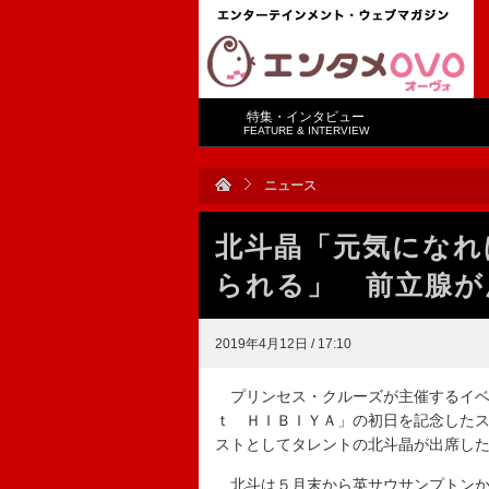
特集・インタビュー
FEATURE & INTERVIEW
ニュース
北斗晶「元気になれ
られる」 前立腺が
2019年4月12日 / 17:10
プリンセス・クルーズが主催するイベ
ｔ ＨＩＢＩＹＡ」の初日を記念した
ストとしてタレントの北斗晶が出席し
北斗は５月末から英サウサンプトンか