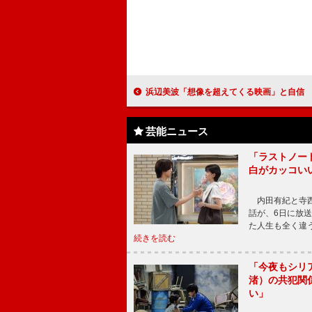
浜辺美波「想像を超えてくる映画」と自信 『賭ケグルイ』完成披露
芸能ニュース
「ラストノー
白がカッコい
内田有紀と寺西
話が、6日に放
た人生も全く違
続きを読む
「今夜もシリ
渚）の共犯関
い」