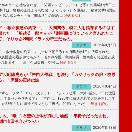
ルキラーと待ち合わせ」（関西テレビ／フジテレビ系）の第6話が5日に
本作は、警察の正義よりも復讐（ふくしゅう）を優先し、秘密の共犯関係
と第六感女子ヒナタ（関水渚）の物語 …
続きを読む
ド ～救命救急の約束～」「人間関係、特に人を指導するのはす
感じた」「船越英一郎さんが『刑事面に似ていると言われたこ
て、そりゃあ2時間ドラマの帝王だもの」
2026年8月6日
ドラマ
 ～救命救急の約束～」（テレビ朝日系）の第5話が4日に放送された。
急医療の最前線でもがく、若き救命医・救急隊員・警察官らの正義と成
を含みます） 遥（今田美桜）や桐 …
続きを読む
鬼塚”反町隆史らが「告白大作戦」を決行 「カジサックの娘・梶原
る」「黒幕の正体は誰」
2026年8月4日
ドラマ
するドラマ「GTO」（カンテレ・フジテレビ系）の第3話が、3日に放送
下、ネタバレを含みます） 本作は、1998年に放送されて人気を博した学
」が28年ぶりに連続ドラマとして復活。50代になった“ …
続きを読む
し木」“唯”白石聖の正体が判明し騒然 「車椅子だったよね」
“悠”山田涼介がつらい」
2026年8月3日
ドラマ