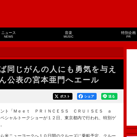
ニュース
音楽
特別企画
NEWS
MUSIC
PR
ば同じがんの人にも勇気を与え
ん公表の宮本亜門へエール
ポスト
シェア
送る
ント「Ｍｅｅｔ ＰＲＩＮＣＥＳＳ ＣＲＵＩＳＥＳ ａ
スペシャルトークショーが１２日、東京都内で行われ、特別ゲ
た。
ら米ニューヨークへ１０日間のクルーズに乗船予定。クルー