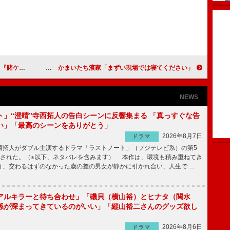
試写に登場
プラス・マイナス岩橋「痛くない“どつき方”を学びたい」 かまいたち濱家「まずい現場では寝てください」
NEWS
ト」“澄晴”寺西拓人の告白シーンに反響集まる 「真っすぐな告
い」「最高のシーンをありがとう」
2026年8月7日
ドラマ
拓人がダブル主演するドラマ「ラストノート」（フジテレビ系）の第5
送された。（※以下、ネタバレを含みます） 本作は、環境も積み重ねてき
う、交わるはずのなかった歳の差の男女が静かに引かれ合い、人生で …
アルキラーと待ち合わせ」「磯貝（横山裕）とヒナタ（関水
係が深まってきているのがいい」「縦山裕二さんのグッズ欲し
2026年8月6日
ドラマ