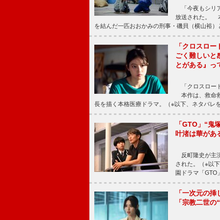
「今夜もシリア
放送された。 
を結んだ一匹おおかみの刑事・磯貝（横山裕）
「クロスロー
ごく難しいと
とがある』っ
「クロスロード
本作は、救命救
長を描く本格医療ドラマ。（※以下、ネタバレ
「GTO」“
叶渚は華があ
反町隆史が主演
された。（※以
園ドラマ「GTO
「一次元の挿
「宗教二世の