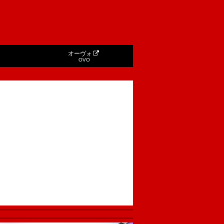
オーヴォ
OVO