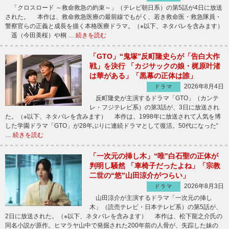
「クロスロード ～救命救急の約束～」（テレビ朝日系）の第5話が4日に放送
された。 本作は、救命救急医療の最前線でもがく、若き救命医・救急隊員・
警察官らの正義と成長を描く本格医療ドラマ。（※以下、ネタバレを含みます）
遥（今田美桜）や桐 …
続きを読む
「GTO」“鬼塚”反町隆史らが「告白大作
戦」を決行 「カジサックの娘・梶原叶渚
は華がある」「黒幕の正体は誰」
2026年8月4日
ドラマ
反町隆史が主演するドラマ「GTO」（カンテ
レ・フジテレビ系）の第3話が、3日に放送され
た。（※以下、ネタバレを含みます） 本作は、1998年に放送されて人気を博
した学園ドラマ「GTO」が28年ぶりに連続ドラマとして復活。50代になった“
…
続きを読む
「一次元の挿し木」“唯”白石聖の正体が
判明し騒然 「車椅子だったよね」「宗教
二世の“悠”山田涼介がつらい」
2026年8月3日
ドラマ
山田涼介が主演するドラマ「一次元の挿し
木」（読売テレビ・日本テレビ系）の第5話が、
2日に放送された。（※以下、ネタバレを含みます） 本作は、松下龍之介氏の
同名小説が原作。ヒマラヤ山中で発掘された200年前の人骨が、失踪した妹の