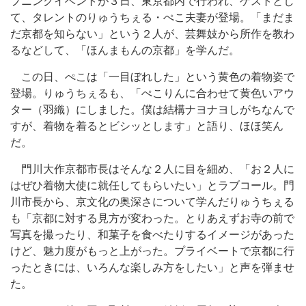
プニングイベントが３日、東京都内で行われ、ゲストとし
て、タレントのりゅうちぇる・ぺこ夫妻が登場。「まだま
だ京都を知らない」という２人が、芸舞妓から所作を教わ
るなどして、「ほんまもんの京都」を学んだ。
この日、ぺこは「一目ぼれした」という黄色の着物姿で
登場。りゅうちぇるも、「ぺこりんに合わせて黄色いアウ
ター（羽織）にしました。僕は結構ナヨナヨしがちなんで
すが、着物を着るとビシッとします」と語り、ほほ笑ん
だ。
門川大作京都市長はそんな２人に目を細め、「お２人に
はぜひ着物大使に就任してもらいたい」とラブコール。門
川市長から、京文化の奥深さについて学んだりゅうちぇる
も「京都に対する見方が変わった。とりあえずお寺の前で
写真を撮ったり、和菓子を食べたりするイメージがあった
けど、魅力度がもっと上がった。プライベートで京都に行
ったときには、いろんな楽しみ方をしたい」と声を弾ませ
た。