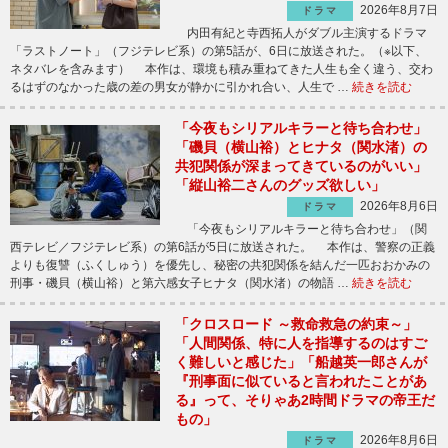
2026年8月7日
ドラマ
内田有紀と寺西拓人がダブル主演するドラマ
「ラストノート」（フジテレビ系）の第5話が、6日に放送された。（※以下、
ネタバレを含みます） 本作は、環境も積み重ねてきた人生も全く違う、交わ
るはずのなかった歳の差の男女が静かに引かれ合い、人生で …
続きを読む
「今夜もシリアルキラーと待ち合わせ」
「磯貝（横山裕）とヒナタ（関水渚）の
共犯関係が深まってきているのがいい」
「縦山裕二さんのグッズ欲しい」
2026年8月6日
ドラマ
「今夜もシリアルキラーと待ち合わせ」（関
西テレビ／フジテレビ系）の第6話が5日に放送された。 本作は、警察の正義
よりも復讐（ふくしゅう）を優先し、秘密の共犯関係を結んだ一匹おおかみの
刑事・磯貝（横山裕）と第六感女子ヒナタ（関水渚）の物語 …
続きを読む
「クロスロード ～救命救急の約束～」
「人間関係、特に人を指導するのはすご
く難しいと感じた」「船越英一郎さんが
『刑事面に似ていると言われたことがあ
る』って、そりゃあ2時間ドラマの帝王だ
もの」
2026年8月6日
ドラマ