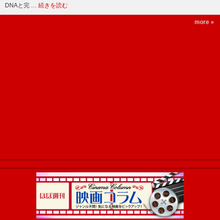
DNAと完 …
続きを読む
more »