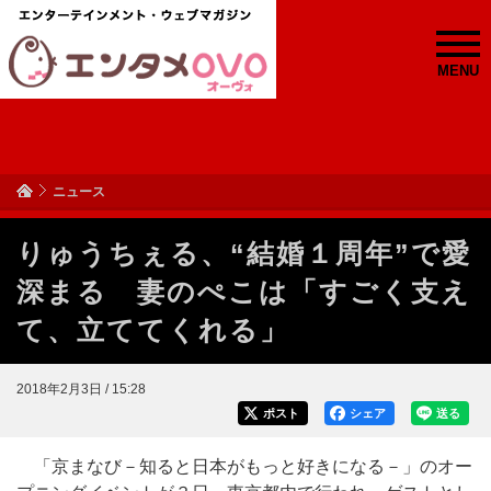
MENU
ニュース
りゅうちぇる、“結婚１周年”で愛
深まる 妻のぺこは「すごく支え
て、立ててくれる」
2018年2月3日 / 15:28
ポスト
シェア
送る
「京まなび－知ると日本がもっと好きになる－」のオー