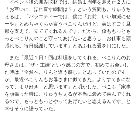
イベント後の囲み取材では、結婚１周年を迎えた２人に
「お互いに、ほれ直す瞬間は？」という質問も。りゅうち
ぇるは、「バラエティーでは、僕に『お前、いい加減にせ
ーや』とめちゃくちゃ言うぺこりんだけど、実はすごく旦
那を支えて、立ててくれるんです。だから、僕ももっとも
っとぺこりんのこと守ってあげたいと思うし、お仕事も頑
張れる。毎日感謝しています」とあふれる愛を口にした。
また「最近１日１回は料理をしてくれる。ぺこりんのお
母さまは、“ザ・主婦”という感じの方で、初めてお会いし
た時は『全然ぺこりんと違う感じ』と思っていたのです
が、最近ぺこりんもお母さまに似てきた。よりすてきにな
って、より好き！と思います」と明かした。ぺこも「家事
を頑張った時に、りゅうちぇるが本当に褒めて喜んでくれ
るので、もっともっとやってあげたいと思えるんです」と
幸せそうに語っていた。