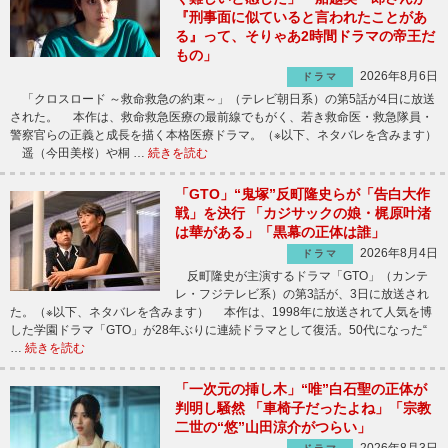
『刑事面に似ていると言われたことがあ
る』って、そりゃあ2時間ドラマの帝王だ
もの」
2026年8月6日
ドラマ
「クロスロード ～救命救急の約束～」（テレビ朝日系）の第5話が4日に放送
された。 本作は、救命救急医療の最前線でもがく、若き救命医・救急隊員・
警察官らの正義と成長を描く本格医療ドラマ。（※以下、ネタバレを含みます）
遥（今田美桜）や桐 …
続きを読む
「GTO」“鬼塚”反町隆史らが「告白大作
戦」を決行 「カジサックの娘・梶原叶渚
は華がある」「黒幕の正体は誰」
2026年8月4日
ドラマ
反町隆史が主演するドラマ「GTO」（カンテ
レ・フジテレビ系）の第3話が、3日に放送され
た。（※以下、ネタバレを含みます） 本作は、1998年に放送されて人気を博
した学園ドラマ「GTO」が28年ぶりに連続ドラマとして復活。50代になった“
…
続きを読む
「一次元の挿し木」“唯”白石聖の正体が
判明し騒然 「車椅子だったよね」「宗教
二世の“悠”山田涼介がつらい」
2026年8月3日