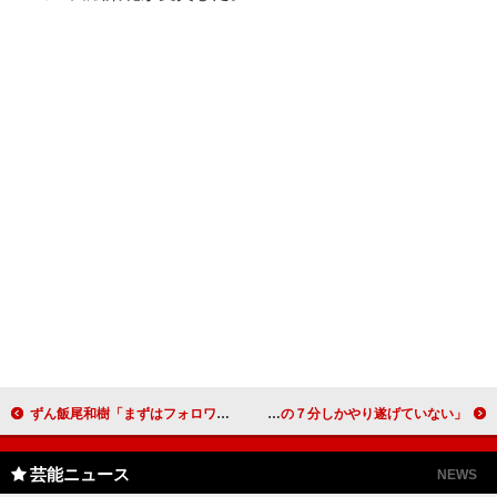
ずん飯尾和樹「まずはフォロワー１万人」 カンニング竹山「炎上している方が世の中は喜ぶ」
ビートたけし、さらなる進化を目指す 「まだ理想の７分しかやり遂げていない」
芸能ニュース
NEWS