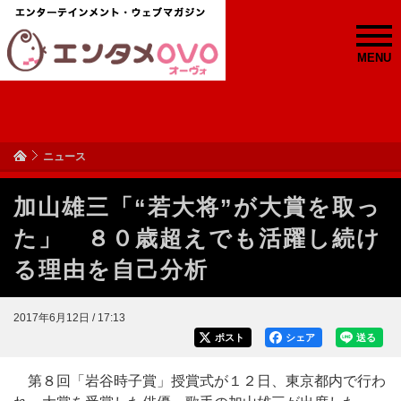
MENU
ニュース
加山雄三「“若大将”が大賞を取っ
た」 ８０歳超えでも活躍し続け
る理由を自己分析
2017年6月12日 / 17:13
ポスト
シェア
送る
第８回「岩谷時子賞」授賞式が１２日、東京都内で行わ