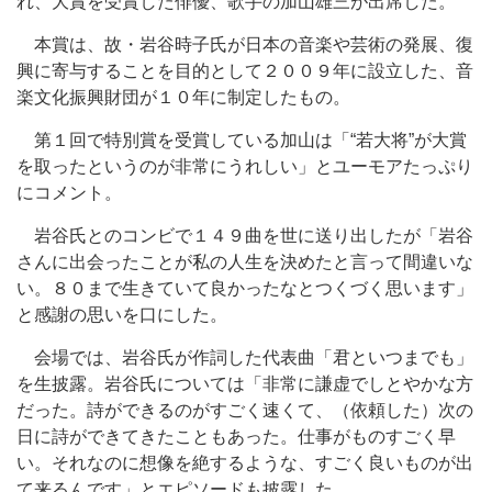
れ、大賞を受賞した俳優、歌手の加山雄三が出席した。
本賞は、故・岩谷時子氏が日本の音楽や芸術の発展、復
興に寄与することを目的として２００９年に設立した、音
楽文化振興財団が１０年に制定したもの。
第１回で特別賞を受賞している加山は「“若大将”が大賞
を取ったというのが非常にうれしい」とユーモアたっぷり
にコメント。
岩谷氏とのコンビで１４９曲を世に送り出したが「岩谷
さんに出会ったことが私の人生を決めたと言って間違いな
い。８０まで生きていて良かったなとつくづく思います」
と感謝の思いを口にした。
会場では、岩谷氏が作詞した代表曲「君といつまでも」
を生披露。岩谷氏については「非常に謙虚でしとやかな方
だった。詩ができるのがすごく速くて、（依頼した）次の
日に詩ができてきたこともあった。仕事がものすごく早
い。それなのに想像を絶するような、すごく良いものが出
て来るんです」とエピソードも披露した。