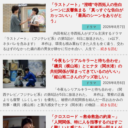
「ラストノート」“澄晴”寺西拓人の告白
シーンに反響集まる 「真っすぐな告白が
カッコいい」「最高のシーンをありがと
う」
2026年8月7日
ドラマ
内田有紀と寺西拓人がダブル主演するドラマ
「ラストノート」（フジテレビ系）の第5話が、6日に放送された。（※以下、
ネタバレを含みます） 本作は、環境も積み重ねてきた人生も全く違う、交わ
るはずのなかった歳の差の男女が静かに引かれ合い、人生で …
続きを読む
「今夜もシリアルキラーと待ち合わせ」
「磯貝（横山裕）とヒナタ（関水渚）の
共犯関係が深まってきているのがいい」
「縦山裕二さんのグッズ欲しい」
2026年8月6日
ドラマ
「今夜もシリアルキラーと待ち合わせ」（関
西テレビ／フジテレビ系）の第6話が5日に放送された。 本作は、警察の正義
よりも復讐（ふくしゅう）を優先し、秘密の共犯関係を結んだ一匹おおかみの
刑事・磯貝（横山裕）と第六感女子ヒナタ（関水渚）の物語 …
続きを読む
「クロスロード ～救命救急の約束～」
「人間関係、特に人を指導するのはすご
く難しいと感じた」「船越英一郎さんが