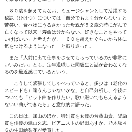
８０歳を超えてもなお、ミュージシャンとして活躍する
秘訣（ひけつ）については「自分でもよく分からない」と
苦笑い。食べ物にうるさかった母親が５２歳の時にがんで
亡くなって以来「寿命は分からない。好きなことをやって
いけばいい」と考えたが、「６０を超えたぐらいから体に
気をつけるようになった」と振り返った。
また「人前に出て仕事をさせてもらっているのが非常に
いいみたい」とも。定年退職した同級生と話が合わなくな
るのを最近感じているという。
「こうして緊張してしゃべっていると、多少は（老化の
スピードも）違うんじゃないかな」と自己分析し、今後に
ついても「ヒット曲を作りたい。歌い継いでもらえるよう
ないい曲ができたら」と意欲的に語った。
この日は、加山のほか、特別賞を女優の斉藤由貴、奨励
賞を俳優の瀧山久志、ピアニストの野田あすか、乃木坂４
６の生田絵梨花が受賞した。