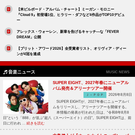
【米ビルボード・アルバム・チャート】ミーガン・モロニー
『Cloud 9』初登場1位、ヒラリー・ダフなど4作品がTOP10デビュ
ー
アレックス・ウォーレン、新章を告げるキャッチ―な「FEVER
DREAM」公開
【ブリット・アワード2026】全受賞者リスト、オリヴィア・ディー
ンが4冠を達成
音楽ニュース
MUSIC NEWS
SUPER EIGHT、2027年春にニューアル
バム発売＆アリーナツアー開催
2026年8月8日
Ｊ－ＰＯＰ
SUPER EIGHTが、2027年春にニューアルバ
ムをリリースし、アリーナツアーを開催する。
本情報の発表が行われた日は、“令和8年8月8
日”という「888」が並ぶ“超八（スーパーエイト）の日”。SUPER EIGHTは、前
日に行われ …
続きを読む