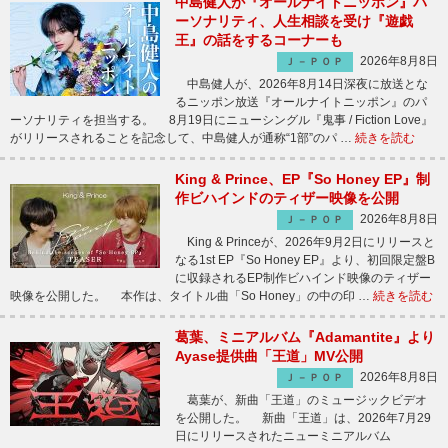
中島健人が『オールナイトニッポン』パ
ーソナリティ、人生相談を受け『遊戯
王』の話をするコーナーも
2026年8月8日
Ｊ－ＰＯＰ
中島健人が、2026年8月14日深夜に放送とな
るニッポン放送『オールナイトニッポン』のパ
ーソナリティを担当する。 8月19日にニューシングル『鬼事 / Fiction Love』
がリリースされることを記念して、中島健人が通称“1部”のパ …
続きを読む
King & Prince、EP『So Honey EP』制
作ビハインドのティザー映像を公開
2026年8月8日
Ｊ－ＰＯＰ
King & Princeが、2026年9月2日にリリースと
なる1st EP『So Honey EP』より、初回限定盤B
に収録されるEP制作ビハインド映像のティザー
映像を公開した。 本作は、タイトル曲「So Honey」の中の印 …
続きを読む
葛葉、ミニアルバム『Adamantite』より
Ayase提供曲「王道」MV公開
2026年8月8日
Ｊ－ＰＯＰ
葛葉が、新曲「王道」のミュージックビデオ
を公開した。 新曲「王道」は、2026年7月29
日にリリースされたニューミニアルバム