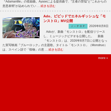
『Adamantite』の収録曲。Ayaseによる提供曲で、“王者の苦悩”と“これからの
意思表明”が込められてい …
続きを読む
Ado、ビビッドでエネルギッシュな「モ
ンストロ」MV公開
2026年8月8日
Ｊ－ＰＯＰ
Adoが、新曲「モンストロ」を配信リリース
し、ミュージックビデオを公開した。 新曲
「モンストロ」は、2026年8月7日に公開となっ
た実写映画『ブルーロック』の主題歌。タイトル「モンストロ」（Monstruo）
は、スペイン語で「怪物」の意 …
続きを読む
more »