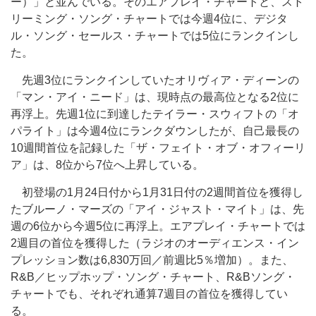
ー）」と並んでいる。そのエアプレイ・チャートと、スト
リーミング・ソング・チャートでは今週4位に、デジタ
ル・ソング・セールス・チャートでは5位にランクインし
た。
先週3位にランクインしていたオリヴィア・ディーンの
「マン・アイ・ニード」は、現時点の最高位となる2位に
再浮上。先週1位に到達したテイラー・スウィフトの「オ
パライト」は今週4位にランクダウンしたが、自己最長の
10週間首位を記録した「ザ・フェイト・オブ・オフィーリ
ア」は、8位から7位へ上昇している。
初登場の1月24日付から1月31日付の2週間首位を獲得し
たブルーノ・マーズの「アイ・ジャスト・マイト」は、先
週の6位から今週5位に再浮上。エアプレイ・チャートでは
2週目の首位を獲得した（ラジオのオーディエンス・イン
プレッション数は6,830万回／前週比5％増加）。また、
R&B／ヒップホップ・ソング・チャート、R&Bソング・
チャートでも、それぞれ通算7週目の首位を獲得してい
る。