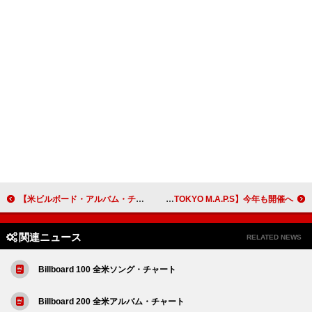
【米ビルボード・アルバム・チャート】ミーガン・モロニー『Cloud 9』初登場1位、ヒラリー・ダフなど4作品がTOP10デビュー
STUTSがプログラム・オーガナイザーに決定、GWのフリーライブ【TOKYO M.A.P.S】今年も開催へ
関連ニュース
RELATED NEWS
Billboard 100 全米ソング・チャート
Billboard 200 全米アルバム・チャート