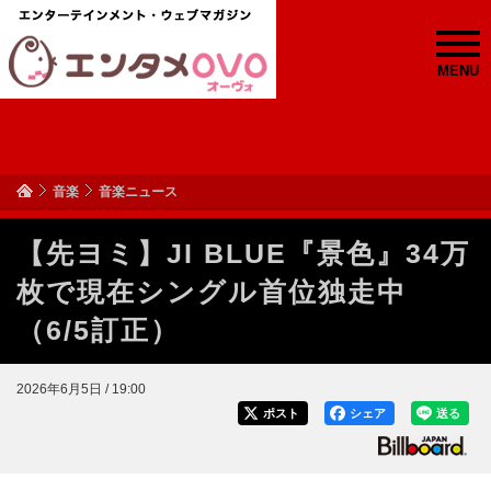
MENU
音楽
音楽ニュース
【先ヨミ】JI BLUE『景色』34万
枚で現在シングル首位独走中
（6/5訂正）
2026年6月5日 / 19:00
ポスト
シェア
送る