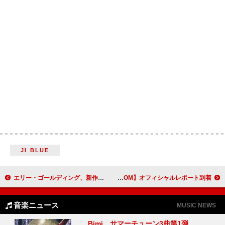
JI BLUE
エリー・ゴールディング、新作アルバム『I Know Too Much』9/4日リリース決定＆シングル「Black Prada Dress」配信開始
goethe、ワンマンライブ【goethe Live at LIQUIDROOM】オフィシャルレポート到着
音楽ニュース
MUSIC NEWS
Bimi、サマーチューン3曲第1弾