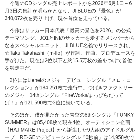
今週のCDシングル売上レポートから2026年6月1日～6
月3日の集計が明らかとなり、JI BLUEの『景色』が
340,072枚を売り上げ、現在首位を走っている。
今作はサッカー日本代表「最高の景色を2026」の公式
テーマソング。JO1とINIのサッカーを愛するメンバーから
なるスペシャルユニット、JI BLUE名義でリリースされ、
☆Taku Takahashi（m-flo）が作詞、作曲、プロデュースを
手がけた。現在は2位以下と約15.5万枚の差をつけて首位
を独走中だ。
2位にはLienelのメジャーデビューシングル『メロ・コ
レクション』が184,251枚で走行中。つばきファクトリー
のメジャー14thシングル『FireWorks/まっぴらだって
ば！』が121,590枚で3位に続いている。
そのほか、僕が見たかった青空の8thシングル『FUNKY
SUMMER』は85,408枚で現在4位、オーディション企画
【HAJIMARE Project】から誕生した9人組のアイドルグル
ープ、RE-GEのデビューシングル『0秒前』は14,958枚で