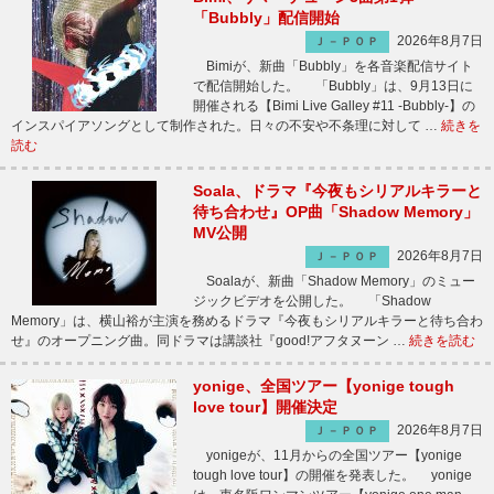
「Bubbly」配信開始
2026年8月7日
Ｊ－ＰＯＰ
Bimiが、新曲「Bubbly」を各音楽配信サイト
で配信開始した。 「Bubbly」は、9月13日に
開催される【Bimi Live Galley #11 -Bubbly-】の
インスパイアソングとして制作された。日々の不安や不条理に対して …
続きを
読む
Soala、ドラマ『今夜もシリアルキラーと
待ち合わせ』OP曲「Shadow Memory」
MV公開
2026年8月7日
Ｊ－ＰＯＰ
Soalaが、新曲「Shadow Memory」のミュー
ジックビデオを公開した。 「Shadow
Memory」は、横山裕が主演を務めるドラマ『今夜もシリアルキラーと待ち合わ
せ』のオープニング曲。同ドラマは講談社『good!アフタヌーン …
続きを読む
yonige、全国ツアー【yonige tough
love tour】開催決定
2026年8月7日
Ｊ－ＰＯＰ
yonigeが、11月からの全国ツアー【yonige
tough love tour】の開催を発表した。 yonige