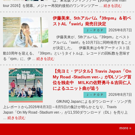
は、東名阪ワンマンツアー【yonige one man
tour 2026】を開幕。メジャー再契約後初のワンマンツアー …
続きを読む
伊藤美来、5thアルバム『39rpm』＆初ベ
ストAL『swirl』発売日決定
2026年8月7日
Ｊ－ＰＯＰ
伊藤美来が、5thアルバム『39rpm』とベスト
アルバム『swirl』を10月7日に同時発売すること
が決定した。 伊藤美来は今年アーティスト活
動10周年を迎える。『39rpm』というタイトルは、レコードの回転数を意味す
る「rpm」に、伊 …
続きを読む
【先ヨミ・デジタル】Travis Japan「On
My Road -Stadium ver.-」がDLソング首
位を独走中 M!LKの佐野勇斗＆吉田仁人
によるユニット曲が追う
2026年8月7日
Ｊ－ＰＯＰ
GfK/NIQ Japanによるダウンロード・ソング売
上レポートから2026年8月3日～8月5日の集計が明らかとなり、Travis
Japan「On My Road -Stadium ver.-」が11,550ダウンロード（DL）を売り上
…
続きを読む
more »