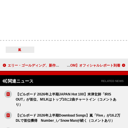
嵐
エリー・ゴールディング、新作アルバム『I Know Too Much』9/4日リリース決定＆シングル「Black Prada Dress」配信開始
goethe、ワンマンライブ【goethe Live at LIQUIDROOM】オフィシャルレポート到着
関連ニュース
RELATED NEWS
【ビルボード 2026年上半期JAPAN Hot 100】米津玄師「IRIS
OUT」が首位、M!LKはトップ10に2曲チャートイン（コメントあ
り）
【ビルボード 2026年上半期Download Songs】嵐「Five」が16.2万
DLで首位獲得 Number_i／Snow Manが続く（コメントあり）