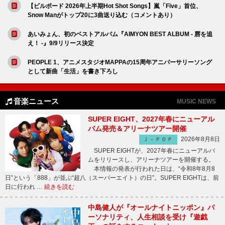
【ビルボード 2026年上半期Hot Shot Songs】嵐「Five」首位、
Snow Manがトップ20に3曲送り込む（コメントあり）
あいみょん、初のベストアルバム『AIMYON BEST ALBUM - 唇を追
え！ -』9/9リリース決定
PEOPLE 1、アニメスタジオMAPPAの15周年アニバーサリーソング
として新曲「生活」を書き下ろし
音楽ニュース
MUSIC NEWS
SUPER EIGHT、2027年春にニューアル
バム発売＆アリーナツアー開催
2026年8月8日
Ｊ－ＰＯＰ
SUPER EIGHTが、2027年春にニューアルバ
ムをリリースし、アリーナツアーを開催する。
本情報の発表が行われた日は、“令和8年8月8
日”という「888」が並ぶ“超八（スーパーエイト）の日”。SUPER EIGHTは、前
日に行われ …
続きを読む
中島健人が『オールナイトニッポン』パ
ーソナリティ、人生相談を受け『遊戯