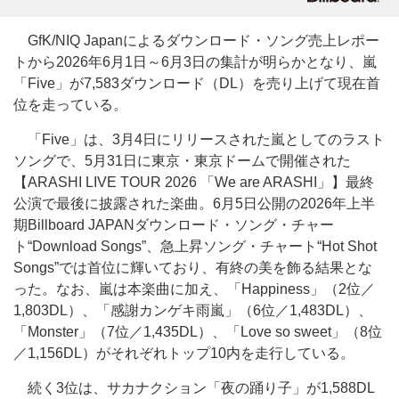
GfK/NIQ Japanによるダウンロード・ソング売上レポー
トから2026年6月1日～6月3日の集計が明らかとなり、嵐
「Five」が7,583ダウンロード（DL）を売り上げて現在首
位を走っている。
「Five」は、3月4日にリリースされた嵐としてのラスト
ソングで、5月31日に東京・東京ドームで開催された
【ARASHI LIVE TOUR 2026 「We are ARASHI」】最終
公演で最後に披露された楽曲。6月5日公開の2026年上半
期Billboard JAPANダウンロード・ソング・チャー
ト“Download Songs”、急上昇ソング・チャート“Hot Shot
Songs”では首位に輝いており、有終の美を飾る結果とな
った。なお、嵐は本楽曲に加え、「Happiness」（2位／
1,803DL）、「感謝カンゲキ雨嵐」（6位／1,483DL）、
「Monster」（7位／1,435DL）、「Love so sweet」（8位
／1,156DL）がそれぞれトップ10内を走行している。
続く3位は、サカナクション「夜の踊り子」が1,588DL