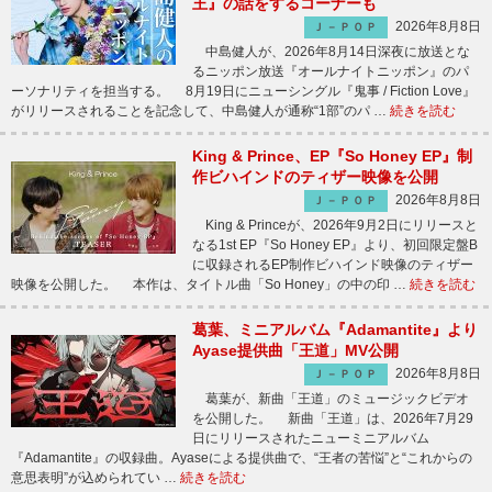
王』の話をするコーナーも
2026年8月8日
Ｊ－ＰＯＰ
中島健人が、2026年8月14日深夜に放送とな
るニッポン放送『オールナイトニッポン』のパ
ーソナリティを担当する。 8月19日にニューシングル『鬼事 / Fiction Love』
がリリースされることを記念して、中島健人が通称“1部”のパ …
続きを読む
King & Prince、EP『So Honey EP』制
作ビハインドのティザー映像を公開
2026年8月8日
Ｊ－ＰＯＰ
King & Princeが、2026年9月2日にリリースと
なる1st EP『So Honey EP』より、初回限定盤B
に収録されるEP制作ビハインド映像のティザー
映像を公開した。 本作は、タイトル曲「So Honey」の中の印 …
続きを読む
葛葉、ミニアルバム『Adamantite』より
Ayase提供曲「王道」MV公開
2026年8月8日
Ｊ－ＰＯＰ
葛葉が、新曲「王道」のミュージックビデオ
を公開した。 新曲「王道」は、2026年7月29
日にリリースされたニューミニアルバム
『Adamantite』の収録曲。Ayaseによる提供曲で、“王者の苦悩”と“これからの
意思表明”が込められてい …
続きを読む