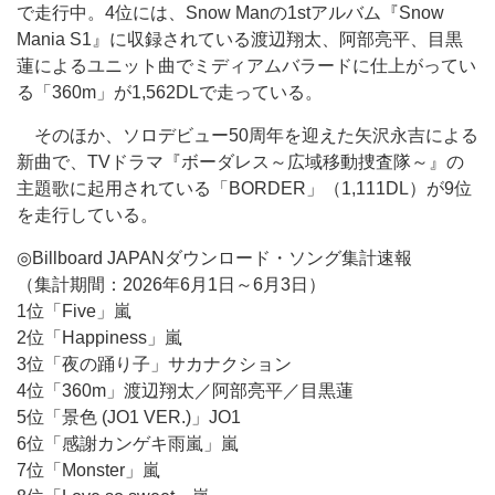
で走行中。4位には、Snow Manの1stアルバム『Snow
Mania S1』に収録されている渡辺翔太、阿部亮平、目黒
蓮によるユニット曲でミディアムバラードに仕上がってい
る「360m」が1,562DLで走っている。
そのほか、ソロデビュー50周年を迎えた矢沢永吉による
新曲で、TVドラマ『ボーダレス～広域移動捜査隊～』の
主題歌に起用されている「BORDER」（1,111DL）が9位
を走行している。
◎Billboard JAPANダウンロード・ソング集計速報
（集計期間：2026年6月1日～6月3日）
1位「Five」嵐
2位「Happiness」嵐
3位「夜の踊り子」サカナクション
4位「360m」渡辺翔太／阿部亮平／目黒蓮
5位「景色 (JO1 VER.)」JO1
6位「感謝カンゲキ雨嵐」嵐
7位「Monster」嵐