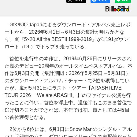
GfK/NIQ Japanによるダウンロード・アルバム売上レポ
ートから、2026年6月1日～6月3日の集計が明らかとな
り、嵐『5×20 All the BEST!! 1999-2019』が1,191ダウン
ロード（DL）でトップを走っている。
首位を走行中の本作は、2019年6月26日にリリースされ
た嵐のデビュー20周年のオールタイムベストアルバム。本
作は6月3日公開（集計期間：2026年5月25日～5月31日）
のダウンロード・アルバム・チャートで2位を獲得してい
たが、嵐が5月31日にラスト・ツアー【ARASHI LIVE
TOUR 2026 「We are ARASHI」】のファイナル公演を行
ったことに伴い、首位を浮上中。週後半もこのまま首位で
逃げ切ることができれば、本作では初、嵐としては4枚目
の首位獲得となる。
2位から6位には、6月1日にSnow Manのシングル・アル
バム収録曲のうち、ダウンロードサービスで未配信だった