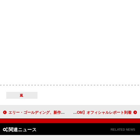
嵐
エリー・ゴールディング、新作アルバム『I Know Too Much』9/4日リリース決定＆シングル「Black Prada Dress」配信開始
goethe、ワンマンライブ【goethe Live at LIQUIDROOM】オフィシャルレポート到着
関連ニュース
RELATED NEWS