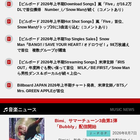
【ビルボード 2026年上半期Download Songs】嵐「Five」が16.2万
DLで首位獲得 Number_i／Snow Manが続く（コメントあり）
【ビルボード 2026年上半期Hot Shot Songs】嵐「Five」首位、
Snow Manがトップ20に3曲送り込む（コメントあり）
【ビルボード 2026年上半期Top Singles Sales】Snow
Man『BANG!! / SAVE YOUR HEART / オドロウゼ！』98万枚越え
で首位 複数グループが躍進
【ビルボード 2026年上半期Streaming Songs】米津玄師「IRIS
OUT」年度跨ぐも勢い保って首位 M!LK／BE:FIRST／Snow Man
ら男性ダンス＆ボーカルが続々上位へ
Billboard JAPAN 2026年上半期チャート発表、米津玄師／BTS／
Mrs. GREEN APPLEが首位
音楽ニュース
MUSIC NEWS
Bimi、サマーチューン3曲第1弾
「Bubbly」配信開始
2026年8月7日
Ｊ－ＰＯＰ