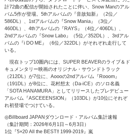
計72曲の配信が開始されたことに伴い、Snow Manのアル
バム5作が登場。5thアルバムの『音故知新』（2位／
586DL）、1stアルバムの『Snow Mania』（3位／
460DL）、4thアルバムの『RAYS』（4位／406DL）、
2ndアルバムの『Snow Labo』（5位／352DL）、3rdアル
バムの『i DO ME』（6位／322DL）がそれぞれ走行して
いる。
現在トップ10圏内には、SUPER BEAVERのライブ＆ド
キュメンタリー映画のオリジナル・サウンドトラック
（212DL）が7位に、Aoooの2ndアルバム『Rooom』
（191DL）が8位に、花村想太（Da-iCE）のソロ名義
「SOTA HANAMURA」としてリリースしたプレデビュー
アルバム『ASCEEENSION』（103DL）が10位にそれぞ
れ初登場でつけている。
◎Billboard JAPANダウンロード・アルバム集計速報
（集計期間：2026年6月1日～6月3日）
1位『5×20 All the BEST!! 1999-2019』嵐