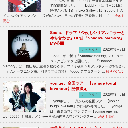
Bimiが、新曲「Bubbly」を各音楽配信サイト
で配信開始した。 「Bubbly」は、9月13日に
開催される【Bimi Live Galley #11 -Bubbly-】の
インスパイアソングとして制作された。日々の不安や不条理に対して …
続きを
読む
Soala、ドラマ『今夜もシリアルキラーと
待ち合わせ』OP曲「Shadow Memory」
MV公開
2026年8月7日
Ｊ－ＰＯＰ
Soalaが、新曲「Shadow Memory」のミュー
ジックビデオを公開した。 「Shadow
Memory」は、横山裕が主演を務めるドラマ『今夜もシリアルキラーと待ち合わ
せ』のオープニング曲。同ドラマは講談社『good!アフタヌーン …
続きを読む
yonige、全国ツアー【yonige tough
love tour】開催決定
2026年8月7日
Ｊ－ＰＯＰ
yonigeが、11月からの全国ツアー【yonige
tough love tour】の開催を発表した。 yonige
は、東名阪ワンマンツアー【yonige one man
tour 2026】を開幕。メジャー再契約後初のワンマンツアー …
続きを読む