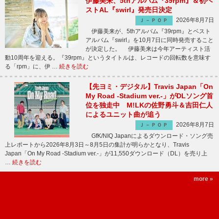
伊藤美来、5thアルバム『39rpm』＆初ベ
ストAL『swirl』発売日決定
2026年8月7日
Ｊ－ＰＯＰ
伊藤美来が、5thアルバム『39rpm』とベスト
アルバム『swirl』を10月7日に同時発売すること
が決定した。 伊藤美来は今年アーティスト活
動10周年を迎える。『39rpm』というタイトルは、レコードの回転数を意味す
る「rpm」に、伊 …
続きを読む
【先ヨミ・デジタル】Travis Japan「On
My Road -Stadium ver.-」がDLソング首
位を独走中 M!LKの佐野勇斗＆吉田仁人
によるユニット曲が追う
2026年8月7日
Ｊ－ＰＯＰ
GfK/NIQ Japanによるダウンロード・ソング売
上レポートから2026年8月3日～8月5日の集計が明らかとなり、Travis
Japan「On My Road -Stadium ver.-」が11,550ダウンロード（DL）を売り上
…
続きを読む
more »