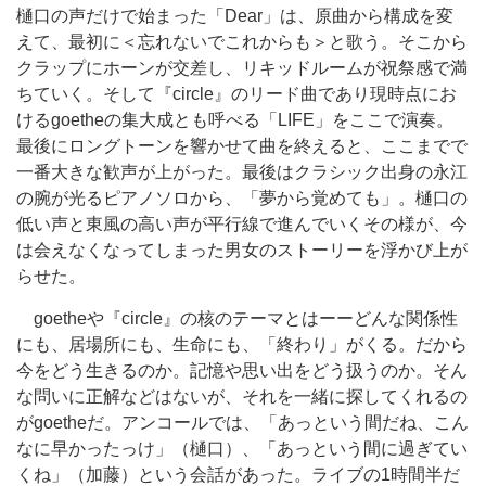
樋口の声だけで始まった「Dear」は、原曲から構成を変
えて、最初に＜忘れないでこれからも＞と歌う。そこから
クラップにホーンが交差し、リキッドルームが祝祭感で満
ちていく。そして『circle』のリード曲であり現時点にお
けるgoetheの集大成とも呼べる「LIFE」をここで演奏。
最後にロングトーンを響かせて曲を終えると、ここまでで
一番大きな歓声が上がった。最後はクラシック出身の永江
の腕が光るピアノソロから、「夢から覚めても」。樋口の
低い声と東風の高い声が平行線で進んでいくその様が、今
は会えなくなってしまった男女のストーリーを浮かび上が
らせた。
goetheや『circle』の核のテーマとはーーどんな関係性
にも、居場所にも、生命にも、「終わり」がくる。だから
今をどう生きるのか。記憶や思い出をどう扱うのか。そん
な問いに正解などはないが、それを一緒に探してくれるの
がgoetheだ。アンコールでは、「あっという間だね、こん
なに早かったっけ」（樋口）、「あっという間に過ぎてい
くね」（加藤）という会話があった。ライブの1時間半だ