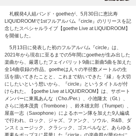
札幌発4人組バンド・goetheが、5月30日に恵比寿
LIQUIDROOMで1stフルアルバム『circle』のリリースを記
念したスペシャルライブ【goethe Live at LIQUIDROOM】
を開催した。
5月13日に発表した初のフルアルバム『circle』は、
2021年から現在に至るまでの5年間にgoetheが生み出した
楽曲から、厳選したフェイバリット9曲に新曲5曲を加えた
全14曲収録の作品。goetheは人々の半径数メートルの生
活を描いてきたことと、これまで紡いできた「縁」を大切
にしたいという想いから、『circle』というタイトルが付
けられた。【goethe Live at LIQUIDROOM】は、サポート
メンバーに東風あんな（Cho./Per.）、小池隆太（Gt.）、
さらに池本茂貴（Trombone）、鈴木雄太郎（Trumpet）、
屋嘉一志（Saxophone）によるホーン隊を加えた9人編成
で行われ、ロック、ジャズ、ファンク、ソウル、R&B、ダ
ンスミュージック、クラシック、ゴスペルなど、あらゆる
要素をポップスに昇華した『circle』の楽曲群が華やかに