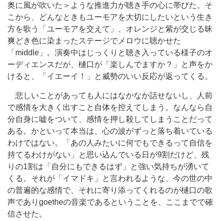
奥に風が吹いた＞ような推進力が聴き手の心に帯びた。そ
こから、どんなときもユーモアを大切にしたいという生き
方を歌う「ユーモアを交えて」、オレンジと紫が交じる昧
爽どき色に染まったステージでメロウに聴かせた
「middle」。演奏中はじっくりと聴き入っている様子のオ
ーディエンスだが、樋口が「楽しんでますか？」と声をか
けると、「イエーイ！」と威勢のいい反応が返ってくる。
悲しいことがあっても人にはなかなか話せないし、人前
で感情を大きく出すこと自体を控えてしまう。なんなら自
分自身に嘘をついて、感情を押し殺してしまうことだって
ある。かといって本当は、心の波がずっと落ち着いている
わけではない。「あの人みたいに何でもできるって自信を
持てるわけがない」と思い込んでいる日が9割だけど、残
りの1割は「自分にもできるはず」と強い気持ちが湧いて
くる。それが「イマドキ」と言われるような、今の世の中
の普遍的な感情で、それに寄り添ってくれるのが樋口の歌
声でありgoetheの音楽であるということを、ここまでで確
信させた。