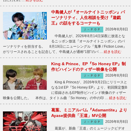
中島健人が『オールナイトニッポン』パ
ーソナリティ、人生相談を受け『遊戯
王』の話をするコーナーも
2026年8月8日
Ｊ－ＰＯＰ
中島健人が、2026年8月14日深夜に放送とな
るニッポン放送『オールナイトニッポン』のパ
ーソナリティを担当する。 8月19日にニューシングル『鬼事 / Fiction Love』
がリリースされることを記念して、中島健人が通称“1部”のパ …
続きを読む
King & Prince、EP『So Honey EP』制
作ビハインドのティザー映像を公開
2026年8月8日
Ｊ－ＰＯＰ
King & Princeが、2026年9月2日にリリースと
なる1st EP『So Honey EP』より、初回限定盤B
に収録されるEP制作ビハインド映像のティザー
映像を公開した。 本作は、タイトル曲「So Honey」の中の印 …
続きを読む
葛葉、ミニアルバム『Adamantite』より
Ayase提供曲「王道」MV公開
2026年8月8日
Ｊ－ＰＯＰ
葛葉が、新曲「王道」のミュージックビデオ