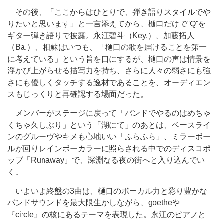
その後、「ここからはひとりで、弾き語りスタイルでや
りたいと思います」と一言添えてから、樋口だけで“Q”を
ギター弾き語りで披露。永江碧斗（Key.）、加藤拓人
（Ba.）、相蘇はいつも、「樋口の歌を届けることを第一
に考えている」という旨を口にするが、樋口の声は情景を
浮かび上がらせる描写力を持ち、さらに人々の弱さにも強
さにも優しくタッチする逸材であることを、オーディエン
スもじっくりと再確認する場面だった。
メンバーがステージに戻って「バンドでやるのはめちゃ
くちゃ久しぶり」という「湖にて」のあとは、ベースライ
ンのグルーヴやキメも心地いい「ふらふら」、ミラーボー
ルが回りレインボーカラーに照らされる中でのディスコポ
ップ「Runaway」で、深淵なる夜の街へと入り込んでい
く。
いよいよ終盤の3曲は、樋口のボーカル力と彩り豊かな
バンドサウンドを最大限生かしながら、goetheや
『circle』の核にあるテーマを表現した。永江のピアノと