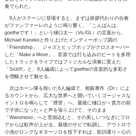
奏でられた。
9人がステージに登場すると、まずは挨拶代わりの合奏
がファンファーレのように鳴り響く。「こんばんは、
goetheです！」という樋口太一（Vo./Gt.）の言葉から、
Michael Kanekoと作り上げたインディーポップ調の
「Friendship」、ジャズとヒップホップがクロスオーバー
した「Make a Move」、音源では打ち込みのビートを多用
したトラックをライブではフィジカルな演奏に変えた
「Sick!!!」と、9人編成によってgoetheの音楽的な多彩さ
を増幅させて魅せる。
次はホーン隊を除いた6人編成で、相蘇勇作（Dr.）によ
るカウントから、広大な世界へと開いていくゴージャスな
イントロを鳴らして「煙管」へ。最後に樋口が＜貴方の前
で子供になった＞と声を張り上げて、そのまま
「Warumono」へと雪崩込むと、その美しいつなぎにフロ
アからは歓声が上がる。最後のサビで転調し、アウトロで
小池がロングなギターソロを投下すれば、歌詞通り＜心の