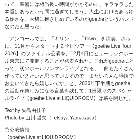
って、準備には相当長い時間がかかるのに、キラキラした
本番はあっという間に過ぎてしまう。人生におけるあらゆ
る儚さを、大切に抱きしめているのがgoetheというバンド
なのだと思った。
アンコールでは、「キリン」、「Town」を演奏。さら
に、11月からスタートする全国ツアー【goethe Live Tour
2026】のファイナル公演を、12月4日にヒューリックホー
ル東京にて開催することが発表された。これがgoetheにと
って、初のホールワンマンライブとなる。「曲もたくさん
作っていきたいと思っていますので、またいろんな場所で
お会いできたら嬉しいです」と、2026年下半期もgoethe
の活動が楽しみになる言葉を残して、1日限りのスペシャ
ルライブ【goethe Live at LIQUIDROOM】は幕を閉じた。
Text by 矢島由佳子
Photo by 山川 哲矢（Tetsuya Yamakawa）
◎公演情報
【goethe Live at LIQUIDROOM】