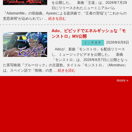
を公開した。 新曲「王道」は、2026年7月29
日にリリースされたニューミニアルバム
『Adamantite』の収録曲。Ayaseによる提供曲で、“王者の苦悩”と“これからの
意思表明”が込められてい …
続きを読む
Ado、ビビッドでエネルギッシュな「モ
ンストロ」MV公開
2026年8月8日
Ｊ－ＰＯＰ
Adoが、新曲「モンストロ」を配信リリース
し、ミュージックビデオを公開した。 新曲
「モンストロ」は、2026年8月7日に公開となっ
た実写映画『ブルーロック』の主題歌。タイトル「モンストロ」（Monstruo）
は、スペイン語で「怪物」の意 …
続きを読む
more »