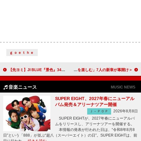
ｇｏｅｔｈｅ
【先ヨミ】JI BLUE『景色』34万枚で現在シングル首位独走中（6/5訂正）
＜レポート＞PSYCHIC FEVER、4年ぶりの2ndアルバム『DIFFERENT』発売に先駆けリスニングパーティを開催──「違いを強みに、変化を楽しむ」7人の新章が幕開け
音楽ニュース
MUSIC NEWS
SUPER EIGHT、2027年春にニューアル
バム発売＆アリーナツアー開催
2026年8月8日
Ｊ－ＰＯＰ
SUPER EIGHTが、2027年春にニューアルバ
ムをリリースし、アリーナツアーを開催する。
本情報の発表が行われた日は、“令和8年8月8
日”という「888」が並ぶ“超八（スーパーエイト）の日”。SUPER EIGHTは、前
日に行われ …
続きを読む