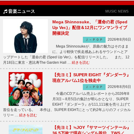
音楽ニュース
MUSIC NEWS
Mega Shinnosuke、「運命の君 (Sped
Up Ver.)」配信＆12月にワンマンライブ
開催決定
2026年8月6日
Ｊ－ＰＯＰ
Mega Shinnosukeが、原曲の魅力はそのまま
に、より軽快で疾走感あふれるサウンドへとア
ップデートした「運命の君 (Sped Up Ver.)」を配信リリースした。 また、12
月18日に東京・恵比寿The Garden Hall …
続きを読む
【先ヨミ】SUPER EIGHT『ダンダーラ』
現在アルバム1位を独走中
2026年8月6日
Ｊ－ＰＯＰ
今週のCDアルバム売上レポートから2026年8
月3日～8月5日の集計が明らかとなり、SUPER
EIGHT『ダンダーラ』が111,111枚を売り上げて
首位を走っている。 本作は、SUPER EIGHTにとって約2年ぶりのフィジカル
リリー …
続きを読む
【先ヨミ】≒JOY『サマーツインテール』
36.5万枚で現在シングル首位 TWS／