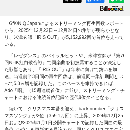
GfK/NIQ Japanによるストリーミング再生回数レポート
から、2025年12月22日～12月24日の集計が明らかとな
り、米津玄師「IRIS OUT」が5,152,992回で首位を走って
いる。
「レゼダンス」のバイラルヒットや、米津玄師が『第76
回NHK紅白歌合戦』で同楽曲を初披露することが決定し
た影響もあり、「IRIS OUT」は年末に向けて勢いを加
速。当週前半3日間の再生回数は、前週同一集計期間と比
べて5.3％増を記録した。このペースを維持できれば、
Ado「唱」（15週連続首位）に並び、ストリーミング・チ
ャートにおける連続首位記録で歴代8位タイとなる。
続いて、クリスマス本番を迎え、back number「クリス
マスソング」が2位（359.1万回）に上昇。2024年12月25
日および2025年1月1日公開チャートで記録した同曲の最
高位（5位）を更新する見込みだ。同じくクリスマスの定