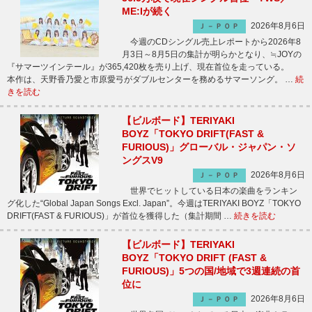
ME:Iが続く
2026年8月6日
Ｊ－ＰＯＰ
今週のCDシングル売上レポートから2026年8
月3日～8月5日の集計が明らかとなり、≒JOYの
『サマーツインテール』が365,420枚を売り上げ、現在首位を走っている。
本作は、天野香乃愛と市原愛弓がダブルセンターを務めるサマーソング。 …
続
きを読む
【ビルボード】TERIYAKI
BOYZ「TOKYO DRIFT(FAST &
FURIOUS)」グローバル・ジャパン・ソ
ングスV9
2026年8月6日
Ｊ－ＰＯＰ
世界でヒットしている日本の楽曲をランキン
グ化した“Global Japan Songs Excl. Japan”。今週はTERIYAKI BOYZ「TOKYO
DRIFT(FAST & FURIOUS)」が首位を獲得した（集計期間 …
続きを読む
【ビルボード】TERIYAKI
BOYZ「TOKYO DRIFT (FAST &
FURIOUS)」5つの国/地域で3週連続の首
位に
2026年8月6日
Ｊ－ＰＯＰ