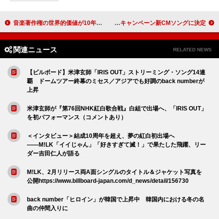
音楽著作権の世界的価値が10年で倍増、2024年に約7兆円に
森 大翔、新曲「祝祭」が日本赤十字社「はたちの献血」キャンペーン新CMソングに決定
関連ニュース
RELATED NEWS
【ビルボード】米津玄師「IRIS OUT」ストリーミング・ソング14連
覇 ドームツアー終幕のミセス／アジアでも好調のback numberが
上昇
米津玄師が『第76回NHK紅白歌合戦』白組で出場へ、「IRIS OUT」
を初パフォーマンス（コメントあり）
＜インタビュー＞結成10周年を超え、夢の紅白初出場へ
――M!LK「イイじゃん」「好きすぎて滅！」で果たした飛躍、リー
ダー吉田仁人が語る
M!LK、2月リリース両A面シングルのタイトル＆ジャケット写真を
公開https://www.billboard-japan.com/d_news/detail/156730
back number「ヒロイン」が韓国で上昇中 韓国内における冬の名
曲の仲間入りに