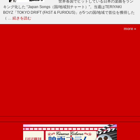
世界各国でヒットしている日本の楽曲をラン
キング化した “Japan Songs（国/地域別チャート）”。当週はTERIYAKI
BOYZ「TOKYO DRIFT (FAST & FURIOUS)」が5つの国/地域で首位を獲得した
（ …
続きを読む
more »