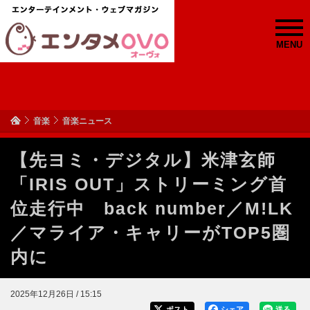
MENU
音楽
音楽ニュース
【先ヨミ・デジタル】米津玄師
「IRIS OUT」ストリーミング首
位走行中 back number／M!LK
／マライア・キャリーがTOP5圏
内に
2025年12月26日 / 15:15
ポスト
シェア
送る