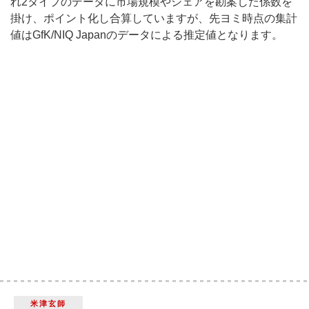
れ2タイプのデータに市場規模やシェアを勘案した係数を
掛け、ポイント化し合算していますが、先ヨミ時点の集計
値はGfK/NIQ Japanのデータによる推定値となります。
米津玄師