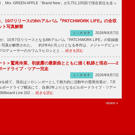
rs. GREEN APPLE「Brand New」が3,751,105回で現在首位を走っ
Emi、10/7リリースの8thアルバム『PATCHWORK LIFE』の全収
ット写真解禁
2026年8月7日
Ｊ－ＰＯＰ
miが、10月7日リリースとなる8thアルバム『PATCHWORK LIFE』の収録曲
ト写真が解禁された。 約2年4か月ぶりとなる本作は、メジャーデビュー
にプロデューサーのカワムラヒロシとと …
続きを読む
ート＞鷲尾伶菜、初披露の最新曲とともに描く軌跡と現在――2
ボードライブ・ツアー完走
2026年8月7日
Ｊ－ＰＯＰ
-girlsを経て、現在はソロシンガーとして精力的に活動中の鷲尾伶菜が、7月
ビルボードライブ横浜にて、自身2年ぶりとなるビルボードライブ・ツアー
Billboard Live 202 …
続きを読む
more »