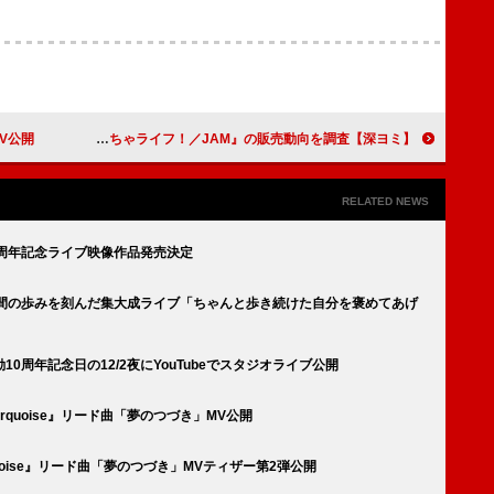
V公開
【深ヨミ】FRUITS ZIPPER『はちゃめちゃわちゃライフ！／JAM』の販売動向を調査
RELATED NEWS
周年記念ライブ映像作品発売決定
年間の歩みを刻んだ集大成ライブ「ちゃんと歩き続けた自分を褒めてあげ
0周年記念日の12/2夜にYouTubeでスタジオライブ公開
urquoise』リード曲「夢のつづき」MV公開
quoise』リード曲「夢のつづき」MVティザー第2弾公開