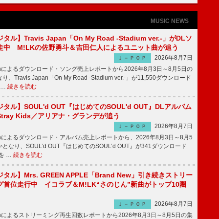
MUSIC NEWS
】Travis Japan「On My Road -Stadium ver.-」がDLソ
走中 M!LKの佐野勇斗＆吉田仁人によるユニット曲が追う
2026年8月7日
Ｊ－ＰＯＰ
apanによるダウンロード・ソング売上レポートから2026年8月3日～8月5日の
ravis Japan「On My Road -Stadium ver.-」が11,550ダウンロード
 …
続きを読む
ル】SOUL'd OUT『はじめてのSOUL'd OUT』DLアルバム
tray Kids／アリアナ・グランデが追う
2026年8月7日
Ｊ－ＰＯＰ
apanによるダウンロード・アルバム売上レポートから、2026年8月3日～8月5
なり、SOUL’d OUT『はじめてのSOUL’d OUT』が341ダウンロード
を …
続きを読む
ル】Mrs. GREEN APPLE「Brand New」引き続きストリー
首位走行中 イコラブ＆M!LK“さのじん”新曲がトップ10圏
2026年8月7日
Ｊ－ＰＯＰ
apanによるストリーミング再生回数レポートから2026年8月3日～8月5日の集