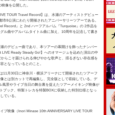
み」の映像を公開した。
ARY LIVE TOUR Travel Record】は、水瀬のアーティストデビュー
7都市8公演にわたり開催されたアニバーサリーツアーである。
Record』と 2nd ハーフアルバム『Turquoise』の 2作品を
グル曲やアルバムタイトル曲に加え、10周年を記念して書き
瀬のデビュー曲であり、本ツアーの幕開けを飾ったナンバー
st LIVE Ready Steady Go!】へのオマージュを込めた演出の中
だからこそ届けられる伸びやかな歌声と、揺るぎない存在感を
内容となっているとのこと。
ク1には11月30日に神奈川・横浜アリーナにて開催されたツアーフ
映像とは別カットで再編集し、完全版として収録している。デ
ル風景やライブ当日の舞台裏を捉えたツアーメイキング映像が
ォトブック、特製トレカを特製BOXに収納した特別仕様となっ
定している。
Inori Minase 10th ANNIVERSARY LIVE TOUR