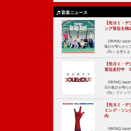
音楽ニュース
【先ヨミ・デジタル
ング首位を独
GfK/NIQ J
集計が明らかとなり、T
（DL）を売り上
【先ヨミ・デジタ
首位走行中 S
GfK/NIQ J
日の集計が明らかと
（DL）でトップ
【先ヨミ・デジタ
ミング・ソング
内
GfK/NIQ J