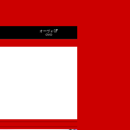
オーヴォ
OVO