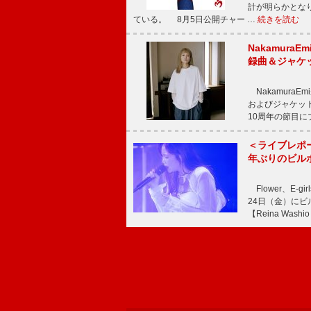
計が明らかとなり、M
ている。 8月5日公開チャー …
続きを読む
Nakamura
録曲＆ジャケ
NakamuraE
およびジャケッ
10周年の節目
＜ライブレポ
年ぶりのビル
Flower、E
24日（金）に
【Reina Washio 