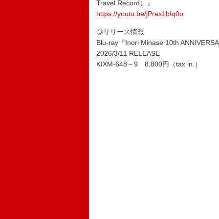
Travel Record）』
https://youtu.be/jPras1bIq0o
◎リリース情報
Blu-ray『Inori Minase 10th ANNIVERS
2026/3/11 RELEASE
KIXM-648～9 8,800円（tax in.）