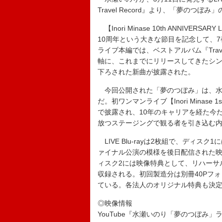
Travel Record』より、「夢のつぼ
【Inori Minase 10th ANNIVERS
10周年という大きな節目を記念して、
ライブ本編では、ベストアルバム『Travel 
軸に、これまでにリリースしてきたシン
下ろされた新曲が披露された。
今回公開された「夢のつぼみ」は、水
だ。初ワンマンライブ【Inori Minase 1
で披露され、10年のキャリアを経た今
放つステージングで観る者を引き込む
LIVE Blu-rayは2枚組で、ディス
ァイナル公演の模様を後日配信された
ィスク2には映像特典として、リハーサ
収録される。初回製造分は別冊40Pフ
ている。各法人のオリジナル特典も決
◎映像情報
YouTube『水瀬いのり「夢のつぼみ」ライブ映像（