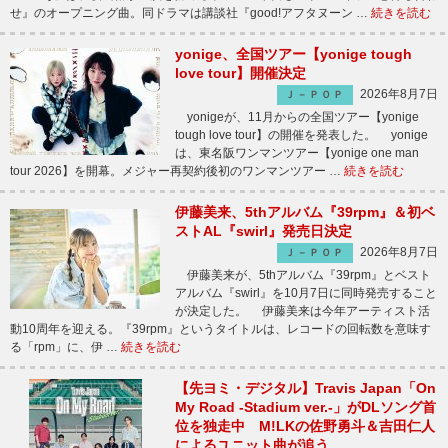
せ』のオープニング曲。同ドラマは講談社『good!アフタヌーン …
続きを読む
yonige、全国ツアー【yonige tough
love tour】開催決定
2026年8月7日
Ｊ－ＰＯＰ
yonigeが、11月からの全国ツアー【yonige
tough love tour】の開催を発表した。 yonige
は、東名阪ワンマンツアー【yonige one man
tour 2026】を開幕。メジャー再契約後初のワンマンツアー …
続きを読む
伊藤美来、5thアルバム『39rpm』＆初ベ
ストAL『swirl』発売日決定
2026年8月7日
Ｊ－ＰＯＰ
伊藤美来が、5thアルバム『39rpm』とベスト
アルバム『swirl』を10月7日に同時発売すること
が決定した。 伊藤美来は今年アーティスト活
動10周年を迎える。『39rpm』というタイトルは、レコードの回転数を意味す
る「rpm」に、伊 …
続きを読む
【先ヨミ・デジタル】Travis Japan「On
My Road -Stadium ver.-」がDLソング首
位を独走中 M!LKの佐野勇斗＆吉田仁人
によるユニット曲が追う