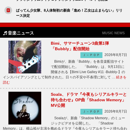
ばってん少女隊、8人体制初の新曲「進め！乙女は止まらない」リリ
ース決定
音楽ニュース
MUSIC NEWS
Bimi、サマーチューン3曲第1弾
「Bubbly」配信開始
2026年8月7日
Ｊ－ＰＯＰ
Bimiが、新曲「Bubbly」を各音楽配信サイト
で配信開始した。 「Bubbly」は、9月13日に
開催される【Bimi Live Galley #11 -Bubbly-】の
インスパイアソングとして制作された。日々の不安や不条理に対して …
続きを
読む
Soala、ドラマ『今夜もシリアルキラーと
待ち合わせ』OP曲「Shadow Memory」
MV公開
2026年8月7日
Ｊ－ＰＯＰ
Soalaが、新曲「Shadow Memory」のミュー
ジックビデオを公開した。 「Shadow
Memory」は、横山裕が主演を務めるドラマ『今夜もシリアルキラーと待ち合わ