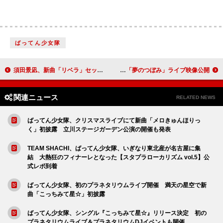
ばってん少女隊
須田景凪、新曲「リベラ」セッション映像公開
水瀬いのり、ライブ映像作品『Inori Minase 10th ANNIVERSARY LIVE TOUR Travel Record』より「夢のつぼみ」ライブ映像公開
関連ニュース
RELATED NEWS
ばってん少女隊、クリスマスライブにて新曲「メロきゅんほりっ
く」初披露 立川ステージガーデン公演の開催も発表
TEAM SHACHI、ばってん少女隊、いぎなり東北産が名古屋に集
結 大熱狂のフィナーレとなった【スタプラローカリズム vol.5】公
式レポ到着
ばってん少女隊、初のプラネタリウムライブ開催 満天の星空で新
曲「こっちみて星☆」初披露
ばってん少女隊、シングル『こっちみて星☆』リリース決定 初の
プラネタリウムライブ＆プラネタリウムDJイベントも開催