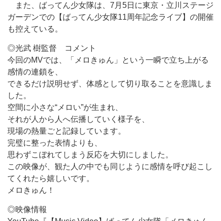
また、ばってん少女隊は、7月5日に東京・立川ステージ
ガーデンでの【ばってん少女隊11周年記念ライブ】の開催
も控えている。
◎光武 樹監督 コメント
今回のMVでは、「メロきゅん」という一瞬で立ち上がる
感情の連鎖を、
できるだけ説明せず、体感として切り取ることを意識しま
した。
空間に小さな“メロい”が生まれ、
それが人から人へ伝播していく様子を、
現場の熱量ごと記録しています。
完璧に整った表情よりも、
思わずこぼれてしまう反応を大切にしました。
この映像が、観た人の中でも同じように感情を呼び起こし
てくれたら嬉しいです。
メロきゅん！
◎映像情報