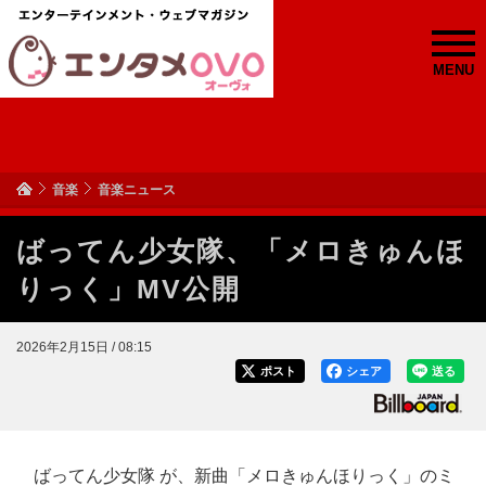
MENU
音楽
音楽ニュース
ばってん少女隊、「メロきゅんほ
りっく」MV公開
2026年2月15日 / 08:15
ポスト
シェア
送る
ばってん少女隊 が、新曲「メロきゅんほりっく」のミ