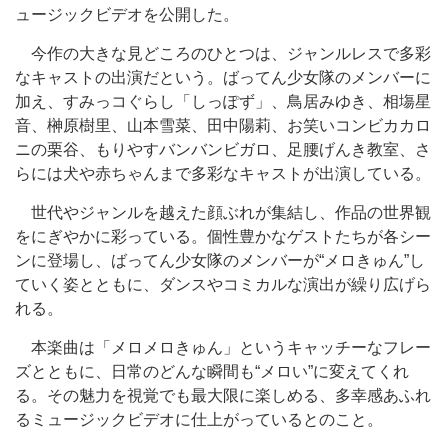
ュージックビデオを公開した。
今作の大きな見どころのひとつは、ジャンルレスで多彩
なキャストの出演だという。ばってん少女隊のメンバーに
加え、すみっコぐらし「しっぽず」、鳥居みゆき、相塲星
音、榊原樹里、山本雪菜、田中陽莉、お笑いコンビカカロ
ニの栗谷、もりやすバンバンビガロ、足腰げんき教室、さ
らには犬や赤ちゃんまで多彩なキャストが出演している。
世代やジャンルを越えた顔ぶれが集結し、作品の世界観
をにぎやかに彩っている。個性豊かなゲストたちが各シー
ンに登場し、ばってん少女隊のメンバーが“メロきゅん”し
ていく姿とともに、ダンスやコミカルな演出が繰り広げら
れる。
本楽曲は「メロメロきゅん」というキャッチーなフレー
ズとともに、日常のどんな瞬間も“メロい”に変えてくれ
る。その魅力を視覚でも最大限に楽しめる、多幸感あふれ
るミュージックビデオに仕上がっているとのこと。