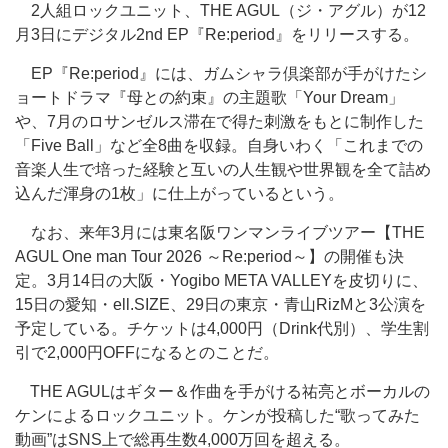
2人組ロックユニット、THE AGUL（ジ・アグル）が12
月3日にデジタル2nd EP『Re:period』をリリースする。
EP『Re:period』には、ガムシャラ倶楽部が手がけたシ
ョートドラマ『母との約束』の主題歌「Your Dream」
や、7月のロサンゼルス滞在で得た刺激をもとに制作した
「Five Ball」など全8曲を収録。自身いわく「これまでの
音楽人生で培った経験と互いの人生観や世界観を全て詰め
込んだ渾身の1枚」に仕上がっているという。
なお、来年3月には東名阪ワンマンライブツアー【THE
AGUL One man Tour 2026 ～Re:period～】の開催も決
定。3月14日の大阪・Yogibo META VALLEYを皮切りに、
15日の愛知・ell.SIZE、29日の東京・青山RizMと3公演を
予定している。チケットは4,000円（Drink代別）、学生割
引で2,000円OFFになるとのことだ。
THE AGULはギター＆作曲を手がける祐亮とボーカルの
ケンによるロックユニット。ケンが投稿した“歌ってみた
動画”はSNS上で総再生数4,000万回を超える。