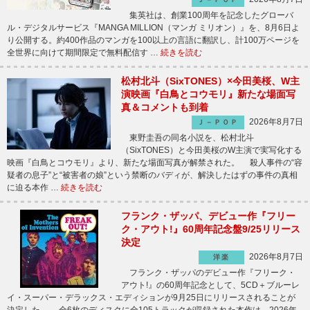
集英社は、創業100周年を記念したグローバ
ル・デジタルサービス『MANGA MILLION（マンガ ミリオン）』を、8月6日よ
り公開する。約400作品のマンガを100以上の言語に翻訳し、計100万ページを
全世界に向けて期間限定で無料配信す …
続きを読む
松村北斗（SixTONES）×今田美桜、W主
演映画『白鳥とコウモリ』新たな場面写
真＆コメントも到着
2026年8月7日
Ｊ－ＰＯＰ
東野圭吾の同名小説を、松村北斗
（SixTONES）と今田美桜のW主演で実写化する
映画『白鳥とコウモリ』より、新たな場面写真が解禁された。 殺人事件の“容
疑者の息子”と“被害者の娘”という禁断のバディが、解決したはずの事件の真相
に迫る本作 …
続きを読む
フランク・ザッパ、デビュー作『フリー
ク・アウト!』60周年記念盤9/25リリース
決定
2026年8月7日
洋楽
フランク・ザッパのデビュー作『フリーク・
アウト!』の60周年記念として、5CD＋ブルーレ
イ・スーパー・デラックス・エディションが9月25日にリリースされることが