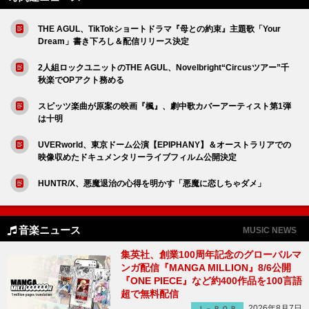
THE AGUL、TikTokショートドラマ『母との約束』主題歌「Your
Dream」書き下ろし＆配信リリース決定
2人組ロックユニットのTHE AGUL、Novelbright“Circusツアー”千
秋楽でOPアクト務める
スピッツ楽曲が原案の映画『楓』、劇中歌カバーアーティスト第1弾
は十明
UVERworld、東京ドーム公演【EPIPHANY】＆オーストラリアでの
映像収めたドキュメンタリーライブフィルム公開決定
HUNTR/X、悪魔退治の心得を明かす「悪魔に恋しちゃダメ」
音楽ニュース
MUSIC NEWS
集英社、創業100周年記念のグローバルマ
ンガ配信『MANGA MILLION』8/6公開
『ONE PIECE』など約400作品を100言語
超で無料配信
2026年8月7日
Ｊ－ＰＯＰ