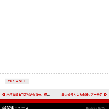
THE AGUL
米津玄師＆TXTが総合首位、櫻坂ハーフミリオン突破、「ダンスホール」8億突破：今週の邦楽まとめニュース
浜野はるき、1stフルアルバム11/26リリース＆自身最大規模となる全国ツアー決定
関連ニュース
RELATED NEWS