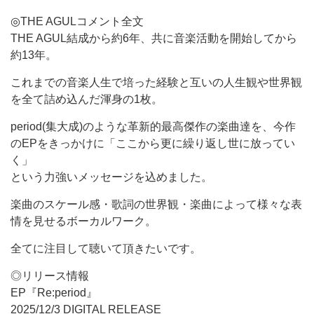
◎THE AGULコメント全文
THE AGUL結成から約6年、共に音楽活動を開始してから
約13年。
これまでの音楽人生で培った経験と互いの人生観や世界観
を全て詰め込んだ渾身の1枚。
period(集大成)のような革新的最高傑作の楽曲達を、今作
のEPをきっかけに「ここから更に繰り返し世に放ってい
く」
という力強いメッセージを込めました。
楽曲のスケール感・歌詞の世界観・楽曲によって様々な表
情を見せるボーカルワーク。
全てに注目して聴いて頂きたいです。
◎リリース情報
EP『Re:period』
2025/12/3 DIGITAL RELEASE