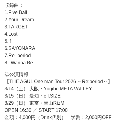
収録曲：
1.Five Ball
2.Your Dream
3.TARGET
4.Lost
5.If
6.SAYONARA
7.Re_period
8.I Wanna Be…
◎公演情報
【THE AGUL One man Tour 2026 ～Re:period～】
3/14（土） 大阪・Yogibo META VALLEY
3/15（日） 愛知・ell.SIZE
3/29（日） 東京・青山RizM
OPEN 16:30 ／ START 17:00
金額：4,000円（Drink代別） 学割：2,000円OFF