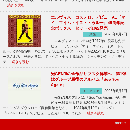
決定した。 全6枚のディスクに全105トラックが収録された本作は、2026年
…
続きを読む
エルヴィス・コステロ、デビューAL『マ
イ・エイム・イズ・トゥルー』49周年記
念ボックス・セットが10/2発売
2026年8月7日
洋楽
エルヴィス・コステロが1977年に発表したデ
ビュー・アルバム『マイ・エイム・イズ・トゥ
ルー』の発売49周年を記念した5CDボックス・セットが2026年10月2日にリリ
ースされる。発表と共に、ボックス・セット収録の「ウォッチング・ザ・ディ
テ …
続きを読む
光GENJIの全作品サブスク解禁へ、第1弾
はグループ最後のアルバム『See You
Again』
2026年8月7日
Ｊ－ＰＯＰ
光GENJIのアルバム『See You Again』が、デ
ビュー39周年を迎える2026年8月19日にストリ
ーミング＆ダウンロード配信開始となる。 1987年8月19日にシングル
『STAR LIGHT』でデビューした光GENJI。それか …
続きを読む
more »