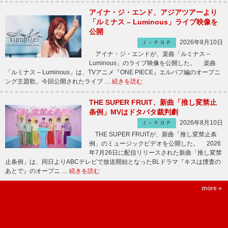
アイナ・ジ・エンド、アジアツアーより
「ルミナス – Luminous」ライブ映像を
公開
2026年8月10日
Ｊ－ＰＯＰ
アイナ・ジ・エンドが、楽曲「ルミナス –
Luminous」のライブ映像を公開した。 楽曲
「ルミナス – Luminous」は、TVアニメ『ONE PIECE』エルバフ編のオープニ
ング主題歌。今回公開されたライブ …
続きを読む
THE SUPER FRUIT、新曲「推し変禁止
条例」MVはドタバタ裁判劇
2026年8月10日
Ｊ－ＰＯＰ
THE SUPER FRUITが、新曲「推し変禁止条
例」のミュージックビデオを公開した。 2026
年7月26日に配信リリースされた新曲「推し変禁
止条例」は、同日よりABCテレビで放送開始となったBLドラマ『キスは捜査の
あとで』のオープニ …
続きを読む
more »