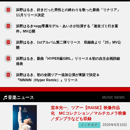
浜野はるき、好きだった男性との終わりを歌った新曲「リナリア」
11月リリース決定
浜野はるき×egg専属モデル・あいさが出演する「速攻ゴミ行き案
件」MV公開
浜野はるき、1stアルバム第二弾リリース 収録曲より「25」MV公
開
浜野はるき、新曲「HYPER級GIRL」リリース＆初の自主企画詳細
発表
浜野はるき、初の全国ツアー追加公演が東阪で決定＆
『NINNIN（Hyper Remix）』リリース
音楽ニュース
MUSIC NEWS
堂本光一、ツアー【RAISE】映像作品
化 MCコレクション／マルチカメラ映像
／ダンプラなども収録
2026年8月10日
Ｊ－ＰＯＰ