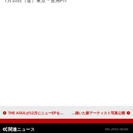
7月10日（金）東京・豊洲PIT
THE AGULが12月にニューEPをリリース、来年には東名阪ワンマンライブツアーが決定
僕が見たかった青空、“儚くも甘い青春”を描いた新アーティスト写真公開
関連ニュース
RELATED NEWS