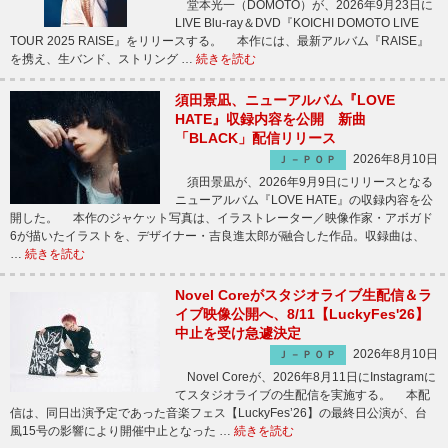
堂本光一（DOMOTO）が、2026年9月23日に
LIVE Blu-ray＆DVD『KOICHI DOMOTO LIVE
TOUR 2025 RAISE』をリリースする。 本作には、最新アルバム『RAISE』
を携え、生バンド、ストリング …
続きを読む
須田景凪、ニューアルバム『LOVE
HATE』収録内容を公開 新曲
「BLACK」配信リリース
2026年8月10日
Ｊ－ＰＯＰ
須田景凪が、2026年9月9日にリリースとなる
ニューアルバム『LOVE HATE』の収録内容を公
開した。 本作のジャケット写真は、イラストレーター／映像作家・アボガド
6が描いたイラストを、デザイナー・吉良進太郎が融合した作品。収録曲は、
…
続きを読む
Novel Coreがスタジオライブ生配信＆ラ
イブ映像公開へ、8/11【LuckyFes'26】
中止を受け急遽決定
2026年8月10日
Ｊ－ＰＯＰ
Novel Coreが、2026年8月11日にInstagramに
てスタジオライブの生配信を実施する。 本配
信は、同日出演予定であった音楽フェス【LuckyFes’26】の最終日公演が、台
風15号の影響により開催中止となった …
続きを読む