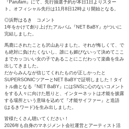
『Parufam』にて、先行抽選予約が本日1日よりスター
ト。オフィシャル先行は11月8日12時より開始となる。
◎浜野はるき コメント
1年をかけて創り上げたアルバム『NET BaBY』がついに
完結しました。
馬鹿にされたことも沢山ありました。それが悔しくて、で
も絶対に負けたくないし、誰にも媚びないって決めてここ
までカッコいい女の子であることにこだわって楽曲を生み
出してきました。
だからみんなが信じてくれたものが正しかったと
SUPERSONICツアーとNET BaBYで証明しました！タイ
トル曲となる『NET BaBY』にはSNSに心のないコメント
をする人々に向けた怒りと、インターネットは才能を披露
する場所という意味を込めて『才能サイファー』と造語
(はるきワード)を生み出しました。
皆様たくさん聴いてください！
2026年も自身のマネジメント会社運営とアーティスト活