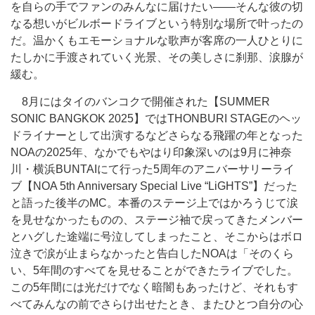
を自らの手でファンのみんなに届けたい――そんな彼の切
なる想いがビルボードライブという特別な場所で叶ったの
だ。温かくもエモーショナルな歌声が客席の一人ひとりに
たしかに手渡されていく光景、その美しさに刹那、涙腺が
緩む。
8月にはタイのバンコクで開催された【SUMMER
SONIC BANGKOK 2025】ではTHONBURI STAGEのヘッ
ドライナーとして出演するなどさらなる飛躍の年となった
NOAの2025年、なかでもやはり印象深いのは9月に神奈
川・横浜BUNTAIにて行った5周年のアニバーサリーライ
ブ【NOA 5th Anniversary Special Live “LiGHTS”】だった
と語った後半のMC。本番のステージ上ではかろうじて涙
を見せなかったものの、ステージ袖で戻ってきたメンバー
とハグした途端に号泣してしまったこと、そこからはボロ
泣きで涙が止まらなかったと告白したNOAは「そのくら
い、5年間のすべてを見せることができたライブでした。
この5年間には光だけでなく暗闇もあったけど、それもす
べてみんなの前でさらけ出せたとき、またひとつ自分の心