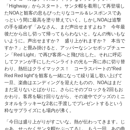
「Highway」からスタート。サンタ帽を着用して再登場し
たNOAと観客の息もぴったりなコール＆レスポンスであ
っという間に最高を塗り替えていく。しかしNOAは追撃
の手を緩めず「みなさん、まだ声出せますよね？ 今年最
後だから出し切って帰ってもらわないと。なんの悔いもな
いように。声出せますか？ 盛り上がれますか？ 本当で
すか？」と畳み掛けると、アッパーなシンセポップチュー
ン「Red Light」で再び客席へと飛び出した。それに呼応
してファンが手にしたペンライトの光も一斉に赤に切り替
わり、熱狂はクライマックス！ コーラスパートの“Red
Red Red light”を観客も一緒になって繰り返し歌い上げて
一旦、楽曲はエンディングを迎えたものの、NOAはまだ
まだ足りないとばかりに、さらにそのブロックを2回もお
かわり。客席を駆け回りながら、その途中でグッズのミニ
タオルをラッキーな2名に手渡しでプレゼントするという
粋なサプライズにも場内が沸く。
「今日は盛り上がりがすごいな。熱が伝わってきます。じ
ゃあ、せっかくサンタ帽かぶってるし、もう一回、あの曲