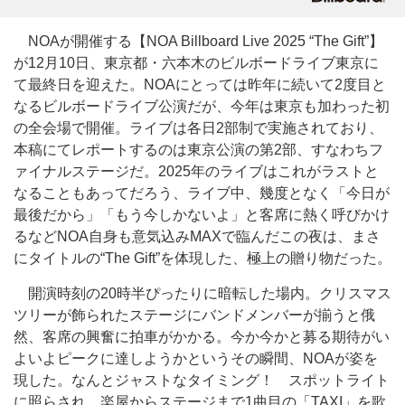
NOAが開催する【NOA Billboard Live 2025 “The Gift”】
が12月10日、東京都・六本木のビルボードライブ東京に
て最終日を迎えた。NOAにとっては昨年に続いて2度目と
なるビルボードライブ公演だが、今年は東京も加わった初
の全会場で開催。ライブは各日2部制で実施されており、
本稿にてレポートするのは東京公演の第2部、すなわちフ
ァイナルステージだ。2025年のライブはこれがラストと
なることもあってだろう、ライブ中、幾度となく「今日が
最後だから」「もう今しかないよ」と客席に熱く呼びかけ
るなどNOA自身も意気込みMAXで臨んだこの夜は、まさ
にタイトルの“The Gift”を体現した、極上の贈り物だった。
開演時刻の20時半ぴったりに暗転した場内。クリスマス
ツリーが飾られたステージにバンドメンバーが揃うと俄
然、客席の興奮に拍車がかかる。今か今かと募る期待がい
よいよピークに達しようかというその瞬間、NOAが姿を
現した。なんとジャストなタイミング！ スポットライト
に照らされ、楽屋からステージまで1曲目の「TAXI」を歌