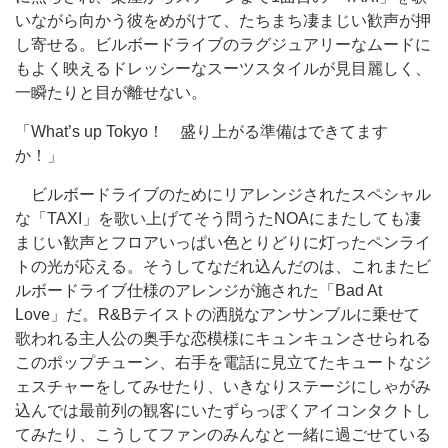
いながら向かう彼をめがけて、たちまち凄まじい歓声が押
し寄せる。ビルボードライブのラグジュアリーなムードに
もよく映えるドレッシーなスーツスタイルが見目麗しく、
一瞬たりと目が離せない。
「What’s up Tokyo！ 盛り上がる準備はできてます
か！」
ビルボードライブのためにリアレンジされたスペシャル
な「TAXI」を歌い上げてそう問うたNOAにまたしても凄
まじい歓声とフロアいっぱい色とりどりに灯ったペンライ
トの光が応える。そうしてなだれ込んだのは、これまたビ
ルボードライブ仕様のアレンジが施された「Bad At
Love」だ。R&Bテイストの洒脱なアンサンブルに乗せて
歌われる主人公の奥手な恋模様にキュンキュンさせられる
このポップチューン、右手を電話に見立てたキュートなジ
ェスチャーをしてみせたり、いきなりステージにしゃがみ
込んでは最前列の観客にいたずらっぽくアイコンタクトし
てみたり、こうしてファンのみんなと一緒に過ごせている