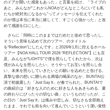
のドアが開いた感覚もあった」と言葉を続け、「ライブの
あと、みんなが“これからNOAがどんなところにいても私
たちが絶対光になるから”ってメッセージを伝えてくれた
のが僕は本当に本当に嬉しくて、すごく心強かった」と改
めて感謝を口にした。
さらに「同時にこのままではだめだと改めて思ったし、
そういう意味も込めて次のツアー、のタイトル
を“Reflection”にしたんです」と2026年1月に控えるホール
ツアー【NOA HALL TOUR 2026 “REFLECTiON”】にも言
及、みんなが“LiGHTS”で僕を照らしてくれたから、次は
僕がみんなを照らしたい、そうやってお互いを照らし合
い、未来を照らしていきたいとの願いを込めたと告げる。
真摯な彼の想いに贈られる満場の喝采のなか、BUNTAI公
演で初披露した「Just Say It」が奏でられた。BUNTAIで
の曲紹介は「好きな人のために好きな人をあきらめる、夏
の終わりにぴったりの切ない曲」というものだったが、こ
の日の「Just Say It」は痛みや悲しみ、切なさも全部抱え
たまま、それでも前を向いて進んでいこうという潔い覚悟