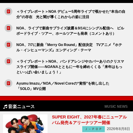
＜ライブレポート＞NOA デビュー5周年ライブで覗かせた“本当の自
分”の存在 光と闇が導くこれからの姿に注目
NOA、ライブで新曲サプライズ披露＆9/14にシングル配信へ ビル
ボードライブ・ツアー、ホールツアーも発表（コメントあり）
NOA、7/7に新曲「Merry Go Round」配信決定 TVアニメ『ホテ
ル・インヒューマンズ』エンディング・テーマ
＜ライブレポート＞NOA、バンドアレンジやカバーありのクリスマ
スライブ開催――NOANAとともに一年を締めくくる「来年はもっ
といっぱい会いましょう！」
Ayumu Imazu／NOA／Novel Coreの“覚悟”を映し出した
「SOLO」MV公開
音楽ニュース
MUSIC NEWS
SUPER EIGHT、2027年春にニューアル
バム発売＆アリーナツアー開催
2026年8月8日
Ｊ－ＰＯＰ