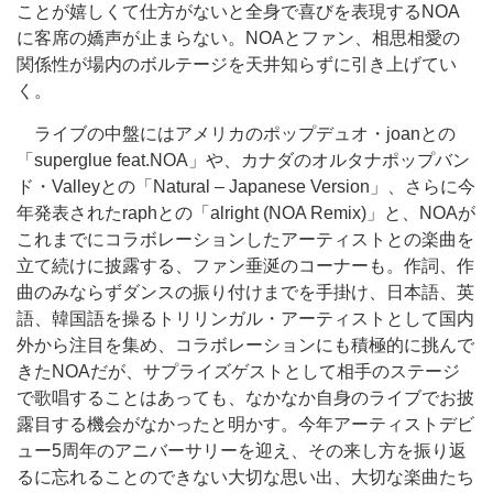
ことが嬉しくて仕方がないと全身で喜びを表現するNOA
に客席の嬌声が止まらない。NOAとファン、相思相愛の
関係性が場内のボルテージを天井知らずに引き上げてい
く。
ライブの中盤にはアメリカのポップデュオ・joanとの
「superglue feat.NOA」や、カナダのオルタナポップバン
ド・Valleyとの「Natural – Japanese Version」、さらに今
年発表されたraphとの「alright (NOA Remix)」と、NOAが
これまでにコラボレーションしたアーティストとの楽曲を
立て続けに披露する、ファン垂涎のコーナーも。作詞、作
曲のみならずダンスの振り付けまでを手掛け、日本語、英
語、韓国語を操るトリリンガル・アーティストとして国内
外から注目を集め、コラボレーションにも積極的に挑んで
きたNOAだが、サプライズゲストとして相手のステージ
で歌唱することはあっても、なかなか自身のライブでお披
露目する機会がなかったと明かす。今年アーティストデビ
ュー5周年のアニバーサリーを迎え、その来し方を振り返
るに忘れることのできない大切な思い出、大切な楽曲たち