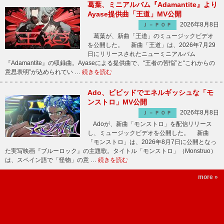
葛葉、ミニアルバム『Adamantite』より
Ayase提供曲「王道」MV公開
2026年8月8日
Ｊ－ＰＯＰ
葛葉が、新曲「王道」のミュージックビデオ
を公開した。 新曲「王道」は、2026年7月29
日にリリースされたニューミニアルバム
『Adamantite』の収録曲。Ayaseによる提供曲で、“王者の苦悩”と“これからの
意思表明”が込められてい …
続きを読む
Ado、ビビッドでエネルギッシュな「モ
ンストロ」MV公開
2026年8月8日
Ｊ－ＰＯＰ
Adoが、新曲「モンストロ」を配信リリース
し、ミュージックビデオを公開した。 新曲
「モンストロ」は、2026年8月7日に公開となっ
た実写映画『ブルーロック』の主題歌。タイトル「モンストロ」（Monstruo）
は、スペイン語で「怪物」の意 …
続きを読む
more »