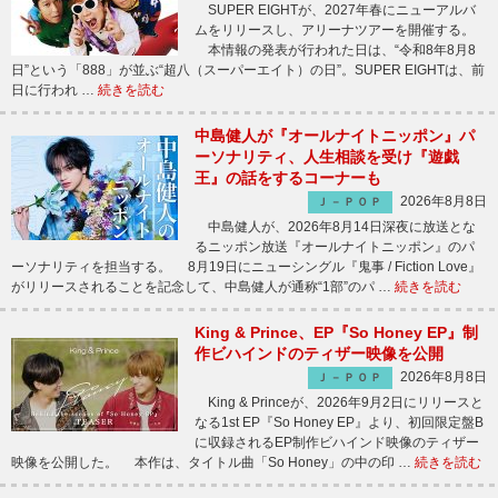
SUPER EIGHTが、2027年春にニューアルバ
ムをリリースし、アリーナツアーを開催する。
本情報の発表が行われた日は、“令和8年8月8
日”という「888」が並ぶ“超八（スーパーエイト）の日”。SUPER EIGHTは、前
日に行われ …
続きを読む
中島健人が『オールナイトニッポン』パ
ーソナリティ、人生相談を受け『遊戯
王』の話をするコーナーも
2026年8月8日
Ｊ－ＰＯＰ
中島健人が、2026年8月14日深夜に放送とな
るニッポン放送『オールナイトニッポン』のパ
ーソナリティを担当する。 8月19日にニューシングル『鬼事 / Fiction Love』
がリリースされることを記念して、中島健人が通称“1部”のパ …
続きを読む
King & Prince、EP『So Honey EP』制
作ビハインドのティザー映像を公開
2026年8月8日
Ｊ－ＰＯＰ
King & Princeが、2026年9月2日にリリースと
なる1st EP『So Honey EP』より、初回限定盤B
に収録されるEP制作ビハインド映像のティザー
映像を公開した。 本作は、タイトル曲「So Honey」の中の印 …
続きを読む