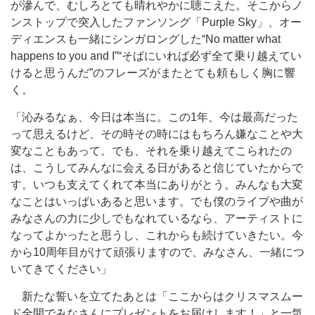
が滲んで、むしろとても晴れやかに聴こえた。そこからノ
ンストップで突入したファンソング「Purple Sky」、オー
ディエンスも一緒にシンガロングした“No matter what
happens to you and I”“そばにいれば必ず全て乗り越えてい
けると思うんだ”のフレーズがまたとても頼もしく胸に響
く。
「沁みるなぁ、今日は本当に。この1年、今は最高だった
って思えるけど、その時その時にはもちろん嫌なことや大
変なこともあって。でも、それを乗り越えてこられたの
は、こうしてみんなに会える日があると信じていたからで
す。いつも支えてくれて本当にありがとう。みんなも大変
なことはいっぱいあると思います。でも僕のライブや曲が
みなさんの力に少しでもなれているなら、アーティストに
なってよかったと思うし、これからも続けていきたい。今
から10周年目がけて頑張りますので、みなさん、一緒につ
いてきてください」
新たな誓いを立てたあとは「ここからはクリスマスムー
ド全開でみなさんにプレゼントをお届けします！」と一気