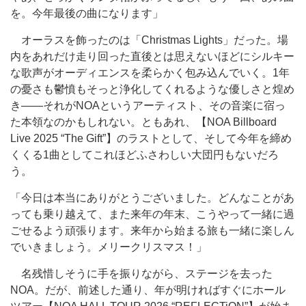
を。今年最後の曲になります」
オーラスを飾ったのは「Christmas Lights」だった。場
内をあれだけ走り回った直後とは思えないほどにシルキー
な歌声がオーディエンスを柔らかく包み込んでいく。1年
の憂さも鬱憤もそっと浄化してくれるような優しさと煌め
き――それがNOAというアーティスト、その音楽に宿っ
た本領なのかもしれない。ともあれ、【NOA Billboard
Live 2025 “The Gift”】のラストとして、そして今年を締め
くくる1曲としてこれほどふさわしい大団円もないだろ
う。
「今日は本当にありがとうございました。どんなことがあ
っても乗り越えて、また来年の年末、こうやって一緒に過
ごせるよう頑張ります。来年から始まる旅も一緒に楽しん
でいきましょう。メリークリスマス！」
名残惜しそうに手を振りながら、ステージを去った
NOA。だが、前述した通り、年が明ければすぐにホール