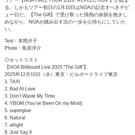
ツアー【NOA HALL TOUR 2026 “REFLECTiON”】が始ま
る。しかもツアー初日の1月10日はNOAの記念すべきデビ
ュー日だ。【The Gift】で受け取った情熱の余韻を抱きし
めながら、NOAが踏み出す次の一歩を心待ちにしていた
い。
Text：本間夕子
Photo：鳥居洋介
◎セットリスト
【NOA Billboard Live 2025 “The Gift”】
2025年12月10日（水）東京・ビルボードライブ東京
1. TAXI
2. Bad At Love
3. Don’t Waste My Time
4. YBOM (You’ve Been On my Mind)
5. superglue
6. Natural
7. alright
8. Just Say It