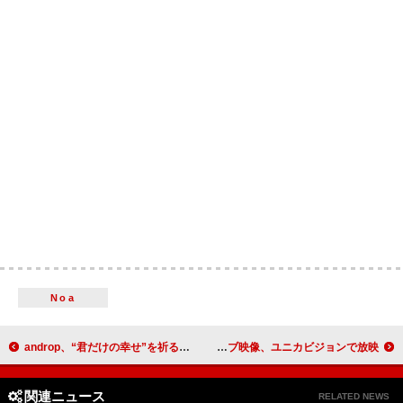
Noa
androp、“君だけの幸せ”を祈るXmasソング「Santa」配信＆CDデビュー16周年インスタライブ実施
UVERworldのライブ映像、ユニカビジョンで放映
関連ニュース
RELATED NEWS