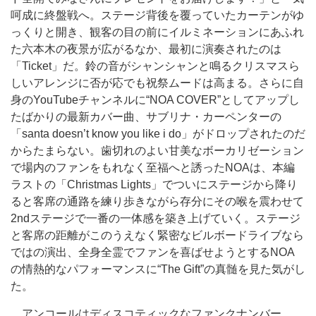
呵成に終盤戦へ。ステージ背後を覆っていたカーテンがゆ
っくりと開き、観客の目の前にイルミネーションにあふれ
た六本木の夜景が広がるなか、最初に演奏されたのは
「Ticket」だ。鈴の音がシャンシャンと鳴るクリスマスら
しいアレンジに否が応でも祝祭ムードは高まる。さらに自
身のYouTubeチャンネルに“NOA COVER”としてアップし
たばかりの最新カバー曲、サブリナ・カーペンターの
「santa doesn’t know you like i do」がドロップされたのだ
からたまらない。歯切れのよい甘美なボーカリゼーション
で場内のファンをもれなく至福へと誘ったNOAは、本編
ラストの「Christmas Lights」でついにステージから降り
ると客席の通路を練り歩きながら存分にその喉を震わせて
2ndステージで一番の一体感を築き上げていく。ステージ
と客席の距離がこのうえなく緊密なビルボードライブなら
ではの演出、全身全霊でファンを喜ばせようとするNOA
の情熱的なパフォーマンスに“The Gift”の真髄を見た気がし
た。
アンコールはディスコティックなファンクナンバー