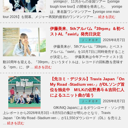
yonigeが、11月からの全国ツアー【yonige
tough love tour】の開催を発表した。 yonige
は、東名阪ワンマンツアー【yonige one man
tour 2026】を開幕。メジャー再契約後初のワンマンツアー …
続きを読む
伊藤美来、5thアルバム『39rpm』＆初ベ
ストAL『swirl』発売日決定
2026年8月7日
Ｊ－ＰＯＰ
伊藤美来が、5thアルバム『39rpm』とベスト
アルバム『swirl』を10月7日に同時発売すること
が決定した。 伊藤美来は今年アーティスト活
動10周年を迎える。『39rpm』というタイトルは、レコードの回転数を意味す
る「rpm」に、伊 …
続きを読む
【先ヨミ・デジタル】Travis Japan「On
My Road -Stadium ver.-」がDLソング首
位を独走中 M!LKの佐野勇斗＆吉田仁人
によるユニット曲が追う
2026年8月7日
Ｊ－ＰＯＰ
GfK/NIQ Japanによるダウンロード・ソング売
上レポートから2026年8月3日～8月5日の集計が明らかとなり、Travis
Japan「On My Road -Stadium ver.-」が11,550ダウンロード（DL）を売り上
…
続きを読む