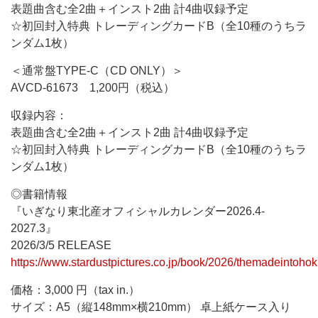
表題曲含む全2曲＋インスト2曲 計4曲収録予定
☆初回封入特典 トレーディングカードB（全10種のうちラ
ンダム1枚）
＜通常盤TYPE-C（CD ONLY）＞
AVCD-61673 1,200円（税込）
収録内容：
表題曲含む全2曲＋インスト2曲 計4曲収録予定
☆初回封入特典 トレーディングカードB（全10種のうちラ
ンダム1枚）
◎書籍情報
『いぎなり東北産オフィシャルカレンダー2026.4-
2027.3』
2026/3/5 RELEASE
https://www.stardustpictures.co.jp/book/2026/themadeintoho
価格：3,000 円（tax in.）
サイズ：A5（縦148mm×横210mm） 卓上紙ケース入り