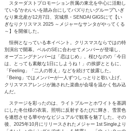
スターダストプロモーション所属の東北を中心に活動し
ている“かわいいを踏み台にしてバズりたいグループ”いぎ
なり東北産が12月7日、宮城県・SENDAI GIGSにて【い
ぎなりクリスマス 2025 ～メジャーなサンタがやってくる
～】を開催した。
恒例となっている本イベント。クリスマスならではの特
別演出で開幕。ベルのSEに合わせてメンバーが登場し、
オープニングナンバーは「恋はじめ」。桜ひなのの「今日
は、とっても素敵な1日にしようね！」の挨拶とともに、
「Feeling」「二人の答え」などを続けて披露した。
「Being」ではメンバーが一人ずつしっとりと歌い上げ、
クリスマスアレンジが施された楽曲が会場を温かく包み込
んだ。
ステージを彩ったのは、ライトブルーとホワイトを基調
にした冬仕様の衣装。照明に反射するたびに輝き、雪景色
を連想させる華やかなビジュアルで観客を魅了した。その
後、2025年10月にリリースされたメジャー 1st Singleより