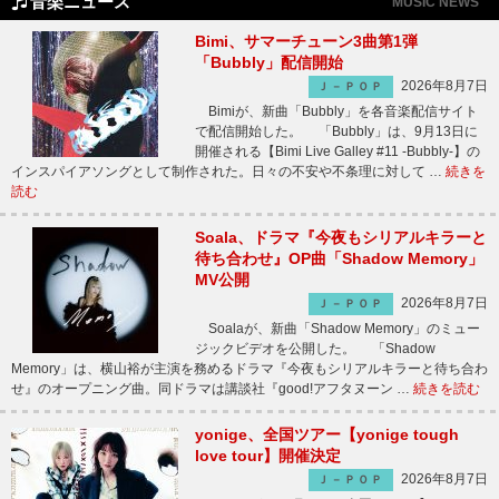
音楽ニュース
MUSIC NEWS
Bimi、サマーチューン3曲第1弾
「Bubbly」配信開始
2026年8月7日
Ｊ－ＰＯＰ
Bimiが、新曲「Bubbly」を各音楽配信サイト
で配信開始した。 「Bubbly」は、9月13日に
開催される【Bimi Live Galley #11 -Bubbly-】の
インスパイアソングとして制作された。日々の不安や不条理に対して …
続きを
読む
Soala、ドラマ『今夜もシリアルキラーと
待ち合わせ』OP曲「Shadow Memory」
MV公開
2026年8月7日
Ｊ－ＰＯＰ
Soalaが、新曲「Shadow Memory」のミュー
ジックビデオを公開した。 「Shadow
Memory」は、横山裕が主演を務めるドラマ『今夜もシリアルキラーと待ち合わ
せ』のオープニング曲。同ドラマは講談社『good!アフタヌーン …
続きを読む
yonige、全国ツアー【yonige tough
love tour】開催決定
2026年8月7日
Ｊ－ＰＯＰ