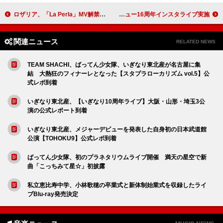
ロザリア、「La Perla」MV解禁＆タワレコ渋谷で日本限定グッズ販売
androp、“君だけの幸せ”を祈るXmasソング「Santa」配信＆CDデビュー16周年インスタライブ実施
関連ニュース
RELATED NEWS
TEAM SHACHI、ばってん少女隊、いぎなり東北産が名古屋に集
結 大熱狂のフィナーレとなった【スタプラローカリズム vol.5】公
式レポ到着
いぎなり東北産、【いぎなり10周年ライブ】大阪・山形・埼玉3公
演の公式レポート到着
いぎなり東北産、メジャーデビューを発表した自身初の日本武道館
公演【TOHOKU9】公式レポ到着
ばってん少女隊、初のプラネタリウムライブ開催 満天の星空で新
曲「こっちみて星☆」初披露
私立恵比寿中学、小林歌穂の卒業式と新体制始業式を収録したライ
ブBlu-ray発売決定