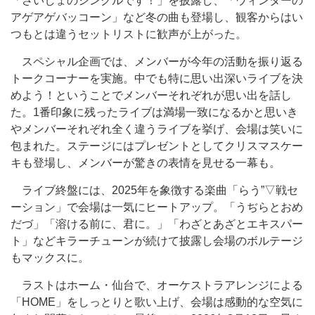
「さいしょのシングルです！」を披露し、「ウィンターの
アゲアゲバッコーン」など冬の曲も登場し、観客からはい
つもとは違うセットリストに歓声が上がった。
スペシャル企画では、メンバーが今年の活動を振り返る
トークコーナーを実施。中でも特に思い出深いライブを決
めよう！ということでメンバーそれぞれが思い出を話し
た。1番印象に残ったライブは満場一致になるかと思いき
やメンバーそれぞれ全く違うライブを挙げ、会場は笑いに
包まれた。ステージにはプレゼントとしてクリスマスケー
キも登場し、メンバーが驚きの表情を見せる一幕も。
ライブ終盤には、2025年を象徴する楽曲「らう”▽戦セ
ーション」で会場は一気にヒートアップ。「うぢらとおめ
だづ」「溶ける前に、君に。」「わざとあざとエキスパー
ト」などキラーチューンが続けて披露し会場のボルテージ
もマックスに。
ラストはホーム・仙台で、オーケストラアレンジによる
「HOME」をしっとりと歌い上げ、会場は感動的な空気に