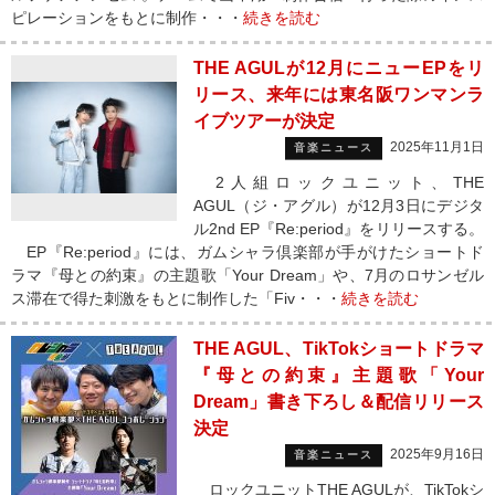
ピレーションをもとに制作・・・
続きを読む
THE AGULが12月にニューEPをリ
リース、来年には東名阪ワンマンラ
イブツアーが決定
2025年11月1日
音楽ニュース
2人組ロックユニット、THE
AGUL（ジ・アグル）が12月3日にデジタ
ル2nd EP『Re:period』をリリースする。
EP『Re:period』には、ガムシャラ倶楽部が手がけたショートド
ラマ『母との約束』の主題歌「Your Dream」や、7月のロサンゼル
ス滞在で得た刺激をもとに制作した「Fiv・・・
続きを読む
THE AGUL、TikTokショートドラマ
『母との約束』主題歌「Your
Dream」書き下ろし＆配信リリース
決定
2025年9月16日
音楽ニュース
ロックユニットTHE AGULが、TikTokシ