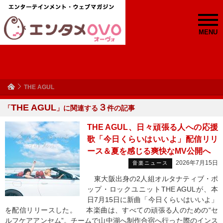
MENU
THE AGUL
THE AGUL
３
「
」に関連する
件の記事
THE AGUL、日々頑張る人への応援
歌「今日くらいはいいよ」配信リリ
ース＆夏を感じる爽快なMV公開へ
2026年7月15日
音楽ニュース
東大阪出身の2人組オルタナティブ・ポ
ップ・ロックユニットTHE AGULが、本
日7月15日に新曲「今日くらいはいいよ」
を配信リリースした。 本楽曲は、すべての頑張る人のための“セ
ルフケアアンセム”。チームで山中湖へ制作合宿へ行った際のインス