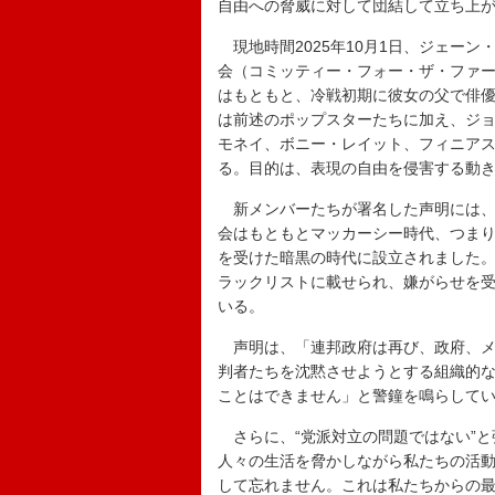
自由への脅威に対して団結して立ち上
現地時間2025年10月1日、ジェーン
会（コミッティー・フォー・ザ・ファ
はもともと、冷戦初期に彼女の父で俳
は前述のポップスターたちに加え、ジ
モネイ、ボニー・レイット、フィニア
る。目的は、表現の自由を侵害する動
新メンバーたちが署名した声明には、
会はもともとマッカーシー時代、つま
を受けた暗黒の時代に設立されました
ラックリストに載せられ、嫌がらせを
いる。
声明は、「連邦政府は再び、政府、メ
判者たちを沈黙させようとする組織的
ことはできません」と警鐘を鳴らして
さらに、“党派対立の問題ではない”と
人々の生活を脅かしながら私たちの活
して忘れません。これは私たちからの