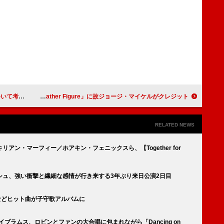
私にとって夢」
テイラー・スウィフト、ニューAL収録曲「Father Figure」に故ジョージ・マイケルがクレジット
RELATED NEWS
アン・マーフィー／ホアキン・フェニックスら、【Together for
シュ、強い衝撃と繊細な感情が行き来する3年ぶり来日公演2日目
」などヒット曲が子守歌アルバムに
イブラムス、ロビンとファンの大合唱に包まれながら「Dancing on