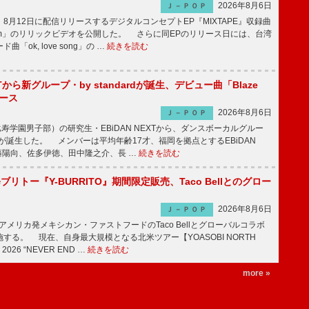
2026年8月6日
Ｊ－ＰＯＰ
月12日に配信リリースするデジタルコンセプトEP『MIXTAPE』収録曲
t plum」のリリックビデオを公開した。 さらに同EPのリリース日には、台湾
「ok, love song」の …
続きを読む
EXTから新グループ・by standardが誕生、デビュー曲「Blaze
ース
2026年8月6日
Ｊ－ＰＯＰ
比寿学園男子部）の研究生・EBiDAN NEXTから、ダンスボーカルグルー
dardが誕生した。 メンバーは平均年齢17才、福岡を拠点とするEBiDAN
後藤陽向、佐多伊徳、田中隆之介、長 …
続きを読む
修ブリトー『Y-BURRITO』期間限定販売、Taco Bellとのグロー
2026年8月6日
Ｊ－ＰＯＰ
、アメリカ発メキシカン・ファストフードのTaco Bellとグローバルコラボ
する。 現在、自身最大規模となる北米ツアー【YOASOBI NORTH
 2026 “NEVER END …
続きを読む
more »