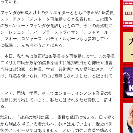
がっている。
・フォンダが600人以上のクリエイターとともに修正第1条委員
ースト・アメンドメント）を再始動すると発表した。この団体
優の故ヘンリー・フォンダが創設したもので、今回の再始動に
ョン・レジェンド、バーブラ・ストライサンド、ジャネール・
ス、マギー・ロジャース、パティ・ルポーンらも参加してい
きに抗議し、立ち向かうことにある。
「本日、私たちは修正第1条委員会を再始動します。この委員
りアメリカ市民が政治的信条を理由に連邦政府から抑圧や迫害
。当時は政治家、公務員、学者、芸術家たちが標的にされ、ブ
受け、沈黙を強いられ、時には投獄もされました」と記されて
ディア、司法、学界、そしてエンターテインメント業界の批
な活動に乗り出しています。私たちはそれをただ傍観し、許す
いる。
強調し、「政府の検閲に屈し、露骨な威圧に怯える、日々働く
動から利益を得ている者たちへ。我々は見ています。歴史は決
最後のメッセージではありません」という力強い言葉で締めく