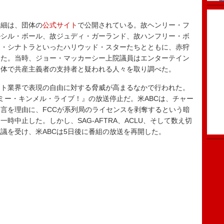
細は、団体の
公式サイト
で公開されている。故ヘンリー・フ
ルシル・ボール、故ジュディ・ガーランド、故ハンフリー・ボ
ク・シナトラといったハリウッド・スターたちとともに、赤狩
した。当時、ジョー・マッカーシー上院議員はエンターテイン
全体で共産主義者の支持者と疑われる人々を取り調べた。
ト業界で表現の自由に対する脅威が高まるなかで行われた。
ミー・キンメル・ライブ！』の放送停止だ。米ABCは、チャー
言を理由に、FCCが系列局のライセンスを剥奪するという暗
時中止した。しかし、SAG-AFTRA、ACLU、そして数え切
議を受け、米ABCは5日後に番組の放送を再開した。