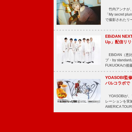
竹内アンナが、8
「My secre
で撮影されたリード曲
EBiDAN N
Up」配信リリ
EBiDAN（恵
プ・by stan
FUKUOKAの
YOASOBI監
バルコラボで
YOASOBIが
レーションを実施
AMERICA TOUR