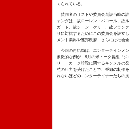
くられている。
賛同者のリストや委員会創設当時の詳
ォンダは、故ローレン・バコール、故
ガート、故ジーン・ケリー、故フラン
りに対抗するためにこの委員会を設立
メント業界や連邦政府、さらには社会
今回の再始動は、エンターテインメン
象徴的な例が、9月の米トーク番組『ジ
リー・カーク暗殺に関するキンメルの発
黙の圧力を受けたことで、番組の制作を一
れないほどのエンターテイナーたちの抗