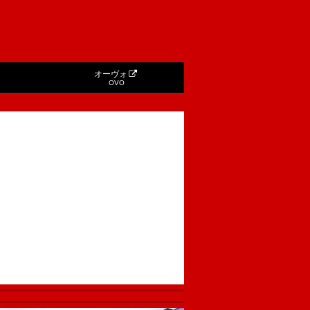
オーヴォ
OVO