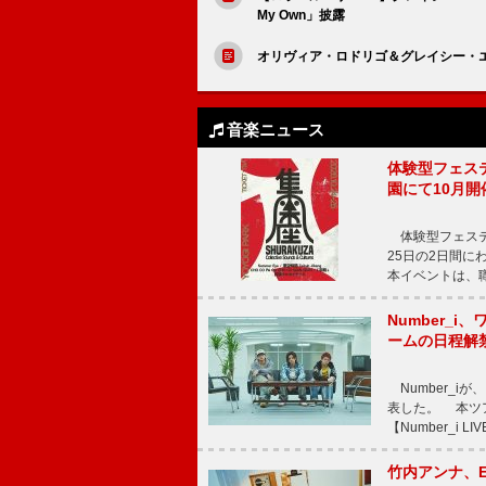
My Own」披露
オリヴィア・ロドリゴ＆グレイシー・
音楽ニュース
体験型フェスティバ
園にて10月開
体験型フェスティバル
25日の2日間
本イベントは、
Number_i、
ームの日程解
Number_iが、
表した。 本ツア
【Number_i LI
竹内アンナ、E