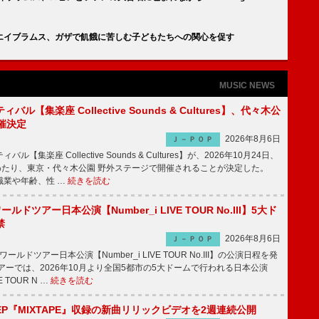
エイブラムス、ガザで飢餓に苦しむ子どもたちへの関心を促す
MUSIC NEWS
ル【集楽座 Collective Sounds & Cultures】、代々木公
催決定
2026年8月6日
Ｊ－ＰＯＰ
【集楽座 Collective Sounds & Cultures】が、2026年10月24日、
にわたり、東京・代々木公園 野外ステージで開催されることが決定した。
職業や年齢、性 …
続きを読む
ワールドツアー日本公演【Number_i LIVE TOUR No.III】5大ド
禁
2026年8月6日
Ｊ－ＰＯＰ
ワールドツアー日本公演【Number_i LIVE TOUR No.III】の公演日程を発
ーでは、2026年10月より全国5都市の5大ドームで行われる日本公演
VE TOUR N …
続きを読む
P『MIXTAPE』収録の新曲リリックビデオを2週連続公開